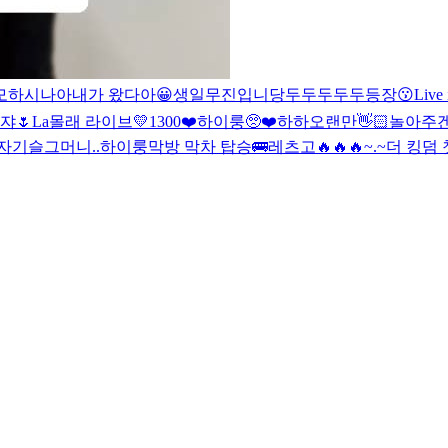
모하시나아
내가 왔다아😀
생일
무진입니당
두두두두두등장😗
Live 
쟈🌷
La
몰래 라이브
💛1300❤️
하이룽
🥺❤️
하하
오랜만👋🏻
놀아주
자기
슬그머니..
하이룽
막방 막차 탑승🚌
레츠고🔥🔥🔥
~.~
더 킹덤 