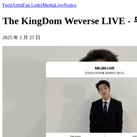
Feed
Artist
Fan Letter
Media
Live
Notice
The KingDom Weverse LIVE -
2025 年 1 月 25 日