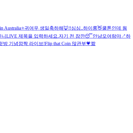
in Australia⭐️
귀여우 생일축하해🦊!!
심심..
하이룽
👋
쿨톤인데 웜
겐니
LIVE 제목을 입력하세요.
자기 전 잠깐😴
안냥
모여랑
먀↗️하
첫방 기념
깜짝 라이브!
Flip that Coin 많관부💗
짧