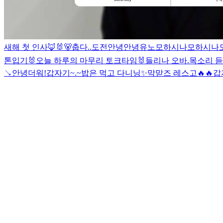
새해 첫 인사🦊🐰🐻
춥다..
도전
안녕안녕
유노
모하시나
모하시나
톤입기
🐰오늘 하루의 마무리 토크타임🐰
들리나 오바.
목소리 듣
↘️
안녕
더워!
갑자기~.~
밥은 먹고 다니닝
✨
막맏즈 레스고🔥🔥
갑