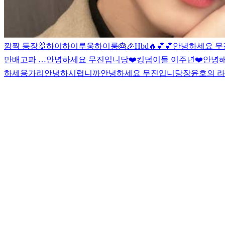
깜짝 등장🐰
하이
하이루웅
하이룽
🎂🎉
Hbd
🔥
💕
💕
안녕하세요 
만
배고파 …
안녕하세요 무진입니당
❤️킹덤이들 이주년❤️
안녕
하세용가리
안녕하시렵니까
안녕하세요 무진입니당
장윤호의 