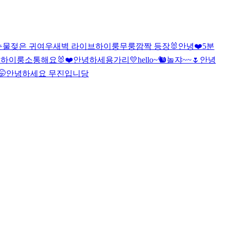
눈물젖은 귀여우
새벽 라이브
하이룽
무룽
깜짝 등장🐰
안녕❤️
5분
용
하이룽
소통해요🐰❤️
안녕하세용가리💛
hello~🐿
놀쟈~~🌷
안녕

안녕하세요 무진입니당