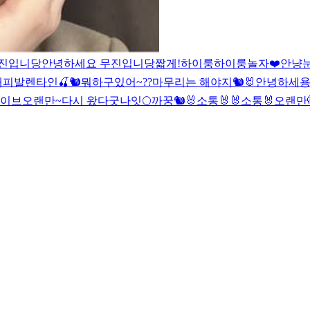
무진입니당
안녕하세요 무진입니당
짧게!
하이룽
하이룽
놀자❤️
안냥
해피발렌타인
🍒🐿
뭐하구있어~??
마무리는 해야지
🐿🐰
안녕하세
라이브
오랜만~
다시 왔다
굿나잇🌕
까꿍🐿
🐰소통🐰
🐰소통🐰
오랜만