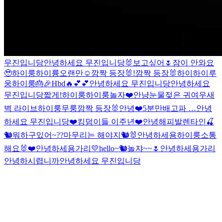
무진입니당
안녕하세요 무진입니당
🐰
보고싶어🌷
잠이 안와요
🥹
하이룽
하이륭
오랜만☺️
깜짝 등장🐰!
깜짝 등장🐰
하이
하이루
웅
하이룽
🎂🎉
Hbd
🔥
💕
💕
안녕하세요 무진입니당
안녕하세요
무진입니당
짧게!
하이룽
하이룽
놀자❤️
안냥
눈물젖은 귀여우
새
벽 라이브
하이룽
무룽
깜짝 등장🐰
안녕❤️
5분만
배고파 …
안녕
하세요 무진입니당
❤️킹덤이들 이주년❤️
안녕
해피발렌타인
🍒
🐿
뭐하구있어~??
마무리는 해야지
🐿🐰
안녕하세용
하이룽
소통
해요🐰❤️
안녕하세용가리💛
hello~🐿
놀쟈~~🌷
안녕하세용가리
안녕하시렵니까
안녕하세요 무진입니당