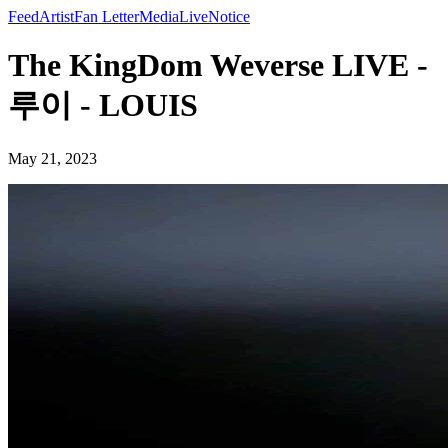
Feed
Artist
Fan Letter
Media
Live
Notice
The KingDom Weverse LIVE -
루이 - LOUIS
May 21, 2023