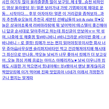
사진 여기두 많이 올랴즐겥
좀 많이 보구밍..
헤ㅔ헿...
승천 비하인
드 영상 올라왔당 🐰!
얼른 보러가
내 가방 기엽찌
이제 제대로 운
동... 시작이다.... 후🐰 아자아자!
얼른 이 거리감을 좁혀보자...
과
자 추천죰🍪
오늘의 추천곡 세븐틴 선배님들의 left & right 🐰♥️
오
늘은 샹궈야
초록색 러버
마라탕에 뭐 넣어먹어?
파스텔이 좋긴해
아
니 답글 순서대로 달아주려고 하는데 최신글이 안보여ㅠㅠ 막 섞
여..
나중에 또 해줄겡 힣
#바니바니 #바니크라운 #아이반 중에 < #
바니바니 > 로 결정! 킹메가 쓰는 편지 읽어야징🐰
이사한 회사 너
무 쥬아🤗
사무실엔 슬리퍼지
비타민 먹고 건강해져야지
왜 해시태
그 최신으로 안나옴..
꺅
오늘 날씨가 너무 좋아서 킹메가 더 보고싶
어..
오늘 점심 카페 음료는 아이스 아메리카노♥️ 날씨 더우니까 킹
메도 시원한 거 먹으면서 힘내야해!! 🐰
#짱아서 맨날 볼게😘
지금
찍었당
킹메 이거 먹어봐 진짜 맛있음
아 너네가 이래서 걱정한거
구나 뭔지는 알게따