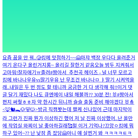
요즘 꿈을 안 꿔..🥲
킹메 맛점하기~~🤗
마쟈 백장 우다다 올려준거
여기 온다구 올린거지롱~ 올리길 잘한거 같웅
오늘 밤두 지켜줘서
고마워!
잘자
애기ㅠ졸려
#짱아서_추천곡 헤이즈 - 널 너무 모르고
킹메 바나나우유vs딸기우유 난 무조건 바나나
ㅁ ㅑ
딸기 시켜먹을
래..
내일은 두 번 정도 할 테니까 궁금한 거 다 생각해 줘!!
이거 댓
글 달기 재밌다 나도 큐엔에이 내일 해볼까??
30분 전! 🐰
#짱아서
편지 써줳ㅎㅎ
자 약 한시간 뒤니까 슬슬 출동 준비 해야겠다 🐰👮
<🦊🐿️🐊🐶🐻🐱>
방금 직캠봣는데 왤케 신나있어 근데 마지막이
라 그런가 진짜 뭔가 이상하긴 했어 저 날 진짜 이상했어..
난 올만
에 작업실 와찌
이 날 좋아하길래🥰
헐 이거 기억나?
끄앙ㅇ
킹메 뭐
하구 있어~?? 난 낮잠 좀 잤당🤗
아니 얘 살찐거 봐 ㅋㅋㅋㅋㅌㅋ