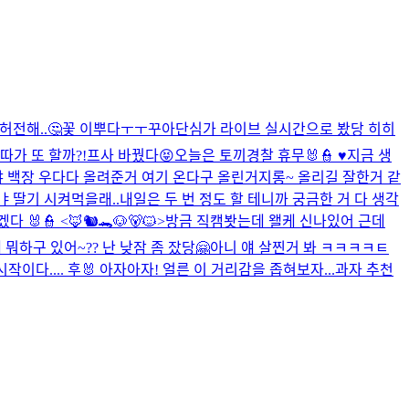
전해..🤔
꽃 이뿌다ㅜㅜ
꾸아
단심가 라이브 실시간으로 봤당 히히
따가 또 할까?!
프사 바꿨다😝
오늘은 토끼경찰 휴무🐰👮 ♥
지금 생
 백장 우다다 올려준거 여기 온다구 올린거지롱~ 올리길 잘한거 같
 ㅑ
딸기 시켜먹을래..
내일은 두 번 정도 할 테니까 궁금한 거 다 생각
👮 <🦊🐿️🐊🐶🐻🐱>
방금 직캠봣는데 왤케 신나있어 근데
 뭐하구 있어~?? 난 낮잠 좀 잤당🤗
아니 얘 살찐거 봐 ㅋㅋㅋㅋㅌ
시작이다.... 후🐰 아자아자!
얼른 이 거리감을 좁혀보자...
과자 추천