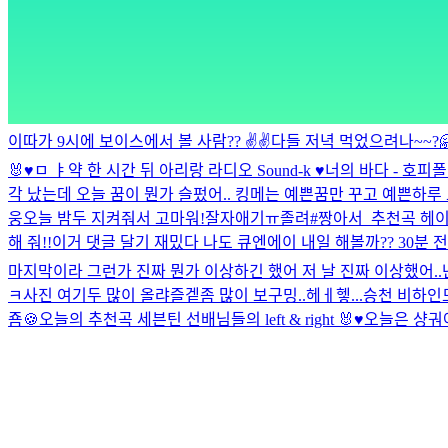
이따가 9시에 보이스에서 볼 사람??
✌️✌️
다들 저녁 먹었으려나~~?
🐰♥
ㅁ ㅑ
약 한 시간 뒤 아리랑 라디오 Sound-k ♥️
너의 바다 - 호피
각 났는데 오늘 꿈이 뭔가 슬펐어.. 킹메는 예쁜꿈만 꾸고 예쁜하루 
웅
오늘 밤두 지켜줘서 고마워!
잘자
애기ㅠ졸려
#짱아서_추천곡 헤이
해 줘!!
이거 댓글 달기 재밌다 나도 큐엔에이 내일 해볼까??
30분 전!
마지막이라 그런가 진짜 뭔가 이상하긴 했어 저 날 진짜 이상했어..
ㅋ
사진 여기두 많이 올랴즐겥
좀 많이 보구밍..
헤ㅔ헿...
승천 비하인드
죰🍪
오늘의 추천곡 세븐틴 선배님들의 left & right 🐰♥️
오늘은 샹궈