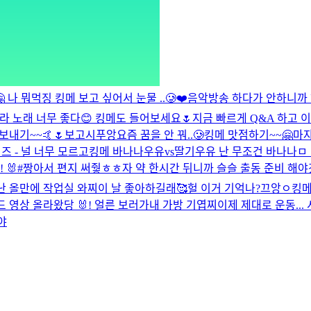
 나 뭐먹징
킹메 보고 싶어서 눈물 ..🥲
❤️
음악방송 하다가 안하니까 허
폴라 노래 너무 좋다😊 킹메도 들어보세요🌷
지금 빠르게 Q&A 하고 이
보내기~~🤙🌷
보고시푸앙
요즘 꿈을 안 꿔..🥲
킹메 맛점하기~~🤗
마쟈
즈 - 널 너무 모르고
킹메 바나나우유vs딸기우유 난 무조건 바나나
ㅁ
 🐰
#짱아서 편지 써줳ㅎㅎ
자 약 한시간 뒤니까 슬슬 출동 준비 해야겠다 
난 올만에 작업실 와찌
이 날 좋아하길래🥰
헐 이거 기억나?
끄앙ㅇ
킹메
 영상 올라왔당 🐰!
얼른 보러가
내 가방 기엽찌
이제 제대로 운동... 
야