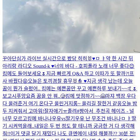
꾸아
단심가 라이브 실시간으로 봤당 히히🐰♥
ㅁ ㅑ
약 한 시간 뒤
아리랑 라디오 Sound-k ♥️
너의 바다 - 호피폴라 노래 너무 좋다😊
킹메도 들어보세요🌷
지금 빠르게 Q&A 하고 이따가 또 할까?!
프
사 바꿨다😝
오늘은 토끼경찰 휴무🐰👮 ♥
지금 생각 났는데 오늘
꿈이 뭔가 슬펐어.. 킹메는 예쁜꿈만 꾸고 예쁜하루 보내기~~🤙🌷
보고시푸앙
요즘 꿈을 안 꿔..🥲
킹메 맛점하기~~🤗
마쟈 백장 우다
다 올려준거 여기 온다구 올린거지롱~ 올리길 잘한거 같웅
오늘 밤
두 지켜줘서 고마워!
잘자
애기ㅠ졸려
#짱아서_추천곡 헤이즈 - 널
너무 모르고
킹메 바나나우유vs딸기우유 난 무조건 바나나
ㅁ ㅑ
딸
기 시켜먹을래..
내일은 두 번 정도 할 테니까 궁금한 거 다 생각해
줘!!
이거 댓글 달기 재밌다 나도 큐엔에이 내일 해볼까??
30분 전!