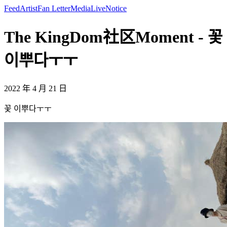
Feed
Artist
Fan Letter
Media
Live
Notice
The KingDom社区Moment - 꽃
이뿌다ㅜㅜ
2022 年 4 月 21 日
꽃 이뿌다ㅜㅜ