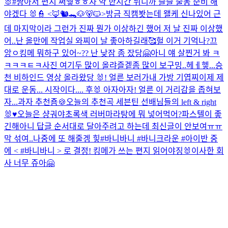
🐰
#짱아서 편지 써줳ㅎㅎ
자 약 한시간 뒤니까 슬슬 출동 준비 해
야겠다 🐰👮 <🦊🐿️🐊🐶🐻🐱>
방금 직캠봣는데 왤케 신나있어 근
데 마지막이라 그런가 진짜 뭔가 이상하긴 했어 저 날 진짜 이상했
어..
난 올만에 작업실 와찌
이 날 좋아하길래🥰
헐 이거 기억나?
끄
앙ㅇ
킹메 뭐하구 있어~?? 난 낮잠 좀 잤당🤗
아니 얘 살찐거 봐 ㅋ
ㅋㅋㅋㅌㅋ
사진 여기두 많이 올랴즐겥
좀 많이 보구밍..
헤ㅔ헿...
승
천 비하인드 영상 올라왔당 🐰!
얼른 보러가
내 가방 기엽찌
이제 제
대로 운동... 시작이다.... 후🐰 아자아자!
얼른 이 거리감을 좁혀보
자...
과자 추천죰🍪
오늘의 추천곡 세븐틴 선배님들의 left & right
🐰♥️
오늘은 샹궈야
초록색 러버
마라탕에 뭐 넣어먹어?
파스텔이 좋
긴해
아니 답글 순서대로 달아주려고 하는데 최신글이 안보여ㅠㅠ
막 섞여..
나중에 또 해줄겡 힣
#바니바니 #바니크라운 #아이반 중
에 < #바니바니 > 로 결정! 킹메가 쓰는 편지 읽어야징🐰
이사한 회
사 너무 쥬아🤗