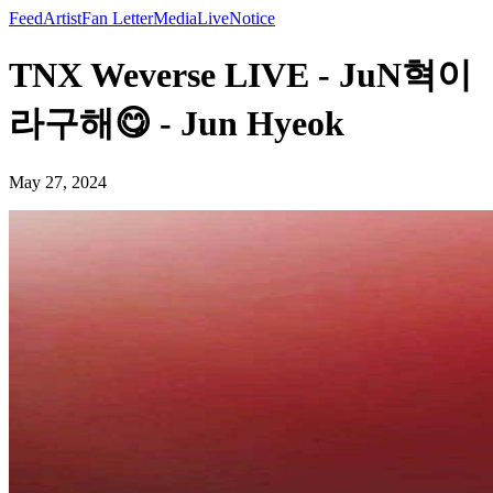
Feed
Artist
Fan Letter
Media
Live
Notice
TNX Weverse LIVE - JuN혁이
라구해😋 - Jun Hyeok
May 27, 2024