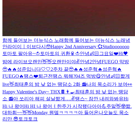
함께 들어보는 더뉴식스 노래
함께 들어보는 더뉴식스 노래
녕
안
라이이ㅣ이브
다시🥹
Happy 2nd Anniversary 💞
Studiooooooo
토마토 팔아유~🍅
토마토의 귀환🥫🍅
안녕👶🏻
그묘일❤️
Hi🖤
밤에 라이브
오랜만👋👋
오랜만이야✌️
안녕2
안녕
FUEGO 막방
🥹🔥🔥
성준입니다🤍🤍
2주차 끝🥹🔥🔥
성준혁🔥
성준혁🔥
FUEGO🔥
땡스❤️
퇴근전
땡스 뭐해?
04즈 먹방😋
안녕👶🏻
짧게
live👋
최태훈의 밤 낮 없는 땡담소 2화 📻
나의 목소리가 보여👀
Happy Valentine's Day~ THX🍫👨‍🍳
최태훈의 밤 낮 없는 땡담
소 📻
아 쏘리
아 해피 설날
짧게….✌️
땡스~ 잠깐 내려와봐유
Hi
Hi 나 왔어
Hi HI 나 왔어ㅓ
한주가 시작됐다아아💪
주말👋🤓
짧.
대
하휘~~👋👋
Monday 뭔뎈ㅋㅋㅋㅋ
아 들어온나
오늘도 목소
리만 😎
토크토크