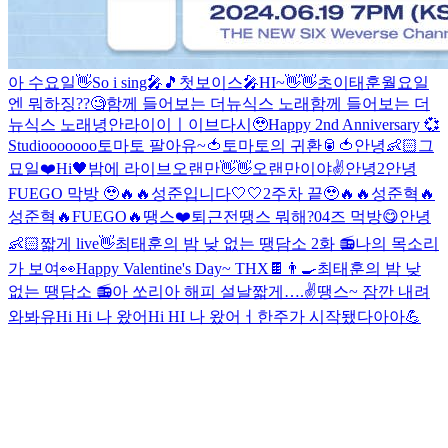
아 수요일👋
So i sing🎤🎵
첫보이스🎤
HI~👋👋
초이태훈
월요일
엔 뭐하징??🧐
함께 들어보는 더뉴식스 노래
함께 들어보는 더
뉴식스 노래
녕안
라이이ㅣ이브
다시🥹
Happy 2nd Anniversary 💞
Studiooooooo
토마토 팔아유~🍅
토마토의 귀환🥫🍅
안녕👶🏻
그
묘일❤️
Hi🖤
밤에 라이브
오랜만👋👋
오랜만이야✌️
안녕2
안녕
FUEGO 막방 🥹🔥🔥
성준입니다🤍🤍
2주차 끝🥹🔥🔥
성준혁🔥
성준혁🔥
FUEGO🔥
땡스❤️
퇴근전
땡스 뭐해?
04즈 먹방😋
안녕
👶🏻
짧게 live👋
최태훈의 밤 낮 없는 땡담소 2화 📻
나의 목소리
가 보여👀
Happy Valentine's Day~ THX🍫👨‍🍳
최태훈의 밤 낮
없는 땡담소 📻
아 쏘리
아 해피 설날
짧게….✌️
땡스~ 잠깐 내려
와봐유
Hi Hi 나 왔어
Hi HI 나 왔어ㅓ
한주가 시작됐다아아💪