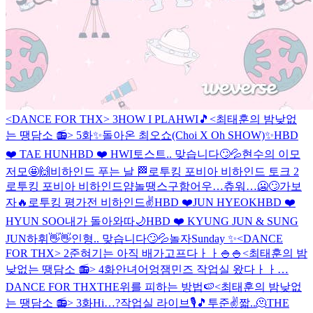
<DANCE FOR THX> 3
HOW I PLAHWI🎵
<최태훈의 밤낮없
는 땡담소 📻> 5화
✨돌아온 최오쇼(Choi X Oh SHOW)✨
HBD
❤️ TAE HUN
HBD ❤️ HWI
토스트.. 맞습니다🙄💦
현수의 이모
저모🤩🙌
비하인드 푸는 날 🏁
로투킹 포비아 비하인드 토크 2
로투킹 포비아 비하인드얌
놀땡스구함
어우…츄워…🥶🙄
가보
자🔥
로투킹 평가전 비하인드✌️
HBD ❤️JUN HYEOK
HBD ❤️
HYUN SOO
내가 돌아와따
🌙
HBD ❤️ KYUNG JUN & SUNG
JUN
하휘👋👋
인형.. 맞습니다🙄💦
놀자
Sunday ✨
<DANCE
FOR THX> 2
준혀기는 아직 배가고프다ㅏㅏ🍚🍚
<최태훈의 밤
낮없는 땡담소 📻> 4화
안녀어엉
잼민즈 작업실 왔다ㅏㅏ…
DANCE FOR THX
THE위를 피하는 방법🍉
<최태훈의 밤낮없
는 땡담소 📻> 3화
Hi…?
작업실 라이브🎙🎵
투준✌️
짧..🫠
THE