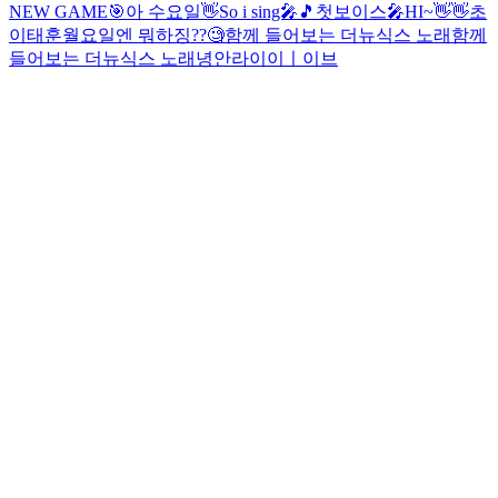
NEW GAME🎯
아 수요일👋
So i sing🎤🎵
첫보이스🎤
HI~👋👋
초
이태훈
월요일엔 뭐하징??🧐
함께 들어보는 더뉴식스 노래
함께
들어보는 더뉴식스 노래
녕안
라이이ㅣ이브