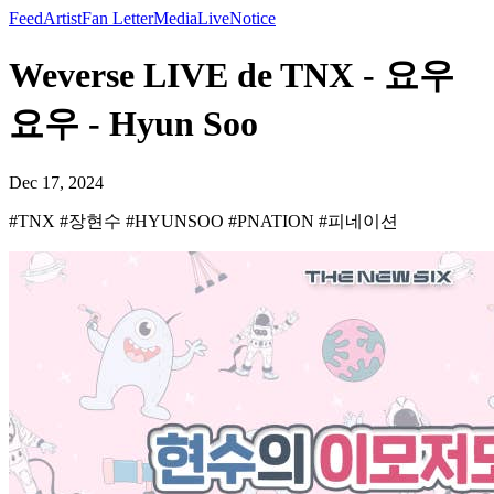
Feed
Artist
Fan Letter
Media
Live
Notice
Weverse LIVE de TNX - 요우
요우 - Hyun Soo
Dec 17, 2024
#TNX #장현수 #HYUNSOO #PNATION #피네이션