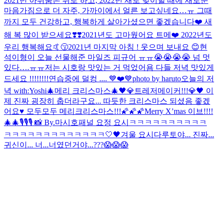
2021년 아쉬움은 뒤로 하고, 2022년 새로 맞이할 때에 새로운
마음가짐으로 더 자주, 가까이에서 얼른 보고싶네요…ㅠ 그때
까지 모두 건강하고, 행복하게 살아가셨으면 좋겠습니다❤️ 새
해 복 많이 받으세요❣️❣️
2021년도 고마웠어요 트메❤️ 2022년도
우리 행복해요🤙😚
2021년 마지막 아침 ! 웃으며 보내요 😊
현
석이형이 오늘 선물해준 마일즈 피규어 ㅠㅠ😭😭😭😭 넘 멋
있다….ㅠㅠ
저는 시호랑 맛있는 거 먹었어욤 다들 저녁 맛있게
드세요 !!!!!!!!
연습중에 덜컹 .... 💙❤️💙
photo by haruto
오늘의 저
녁 with:Yoshi
🎄메리 크리스마스🎄
🖤💎트레저메이커!!!💎🖤 이
제 진짜 굉장히 춥더라구요... 따듯한 크리스마스 되셨음 좋겠
어요♥️ 모두모두 메리크리스마스!!!🌠🌠🌠
Merry X’mas 이브!!!!
🎄🎄
🎙🎙🎙 📸 By.마시호
패널 요정 요시
ㅋㅋㅋㅋㅋㅋㅋㅋㅋㅋ
ㅋㅋㅋㅋㅋㅋㅋㅋㅋㅋㅋㅋㅋ
🤍🖤
겨울 요시다
루토야... 진짜...
귀신이... 너...너였던거야...???😱😱😱