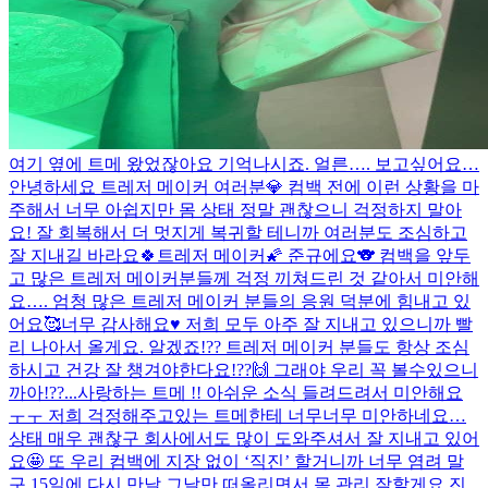
여기 옆에 트메 왔었잖아요 기억나시죠. 얼른…. 보고싶어요…
안녕하세요 트레저 메이커 여러분💎 컴백 전에 이런 상황을 마
주해서 너무 아쉽지만 몸 상태 정말 괜찮으니 걱정하지 말아
요! 잘 회복해서 더 멋지게 복귀할 테니까 여러분도 조심하고
잘 지내길 바라요🍀
트레저 메이커🌠 준규에요🐨 컴백을 앞두
고 많은 트레저 메이커분들께 걱정 끼쳐드린 것 같아서 미안해
요…. 엄청 많은 트레저 메이커 분들의 응원 덕분에 힘내고 있
어요🥰너무 감사해요♥️ 저희 모두 아주 잘 지내고 있으니까 빨
리 나아서 올게요. 알겠죠!?? 트레저 메이커 분들도 항상 조심
하시고 건강 잘 챙겨야한다요!??🙌 그래야 우리 꼭 볼수있으니
까아!??...
사랑하는 트메 !! 아쉬운 소식 들려드려서 미안해요
ㅜㅜ 저희 걱정해주고있는 트메한테 너무너무 미안하네요…
상태 매우 괜찮구 회사에서도 많이 도와주셔서 잘 지내고 있어
요🤩 또 우리 컴백에 지장 없이 ‘직진’ 할거니까 너무 염려 말
구 15일에 다시 만날 그날만 떠올리면서 몸 관리 잘할게요 진