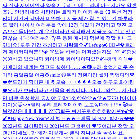
짜 진짜 지이이인짜 약속🤙 우리 트메는 절대 아프지마요 알겠
죠? ...
안녕하세요 사랑하는 트레저 메이커 분들 🥰 우선 걱정
많이 시킨거 같아서 미안하고 지금 제가 할 수 있는건 하루라
도 빨리 나아서 여러분들 앞에 12명 다같이 건강하고 멋진 모
습으로 돌아오는게 우선이라고 생각해서 지금도 잘 쉬고 있고
괜찮습니다! 여러분의 많은 응원 메시지 덕분에 정말 힘내고
있어요! 모두 건강 조심하고 사랑해요💕
Let's go💨❤️‍🔥🏁
💎트레
저 메이커여러분!!!💎 💛오늘 하루는 어떠셨는지요...💛 🌠항상
응원하고 있으니까 화이팅에 화이팅이다요!?🌠
4컷의 감성❤️
카메라의 세계는 멀고도 험하다 ……📸📷
노래 흥얼거리듯 손
가락 흥얼흥얼 어흥🐯
smile 😊
우리 정환이랑 셀카 찍었다잉💙
❤️💙
도영이 찍어준 내 뒷모습 ㅋㅋ🌟🌟🌟
오늘 하루도 화이팅
❤️
요시가 보답이라고 선물을 줬습니다…아니…와우… 시간나
면 바로 완성할게 요시야 고맙다잉🥺🤩💜🔥💜🔥
🤍🐱냐아아아
아아옹🐱🤍
♥️빨리 우리 트레저메이커 보고싶따아ㅏ!!!♥️ 🥰곧
볼것같은데ㅔㅔㅔㅔ!???🥰
퇴근 💨
거꾸로호호호랑이
🏁
♥️🌠💎
🌠♥️
Happy New Year
요시 벨트🔥🔥
트메들 복 많이 받아요❤️❤️
2022년도 화이팅하자 2021년도 고생했어 🖤🤍
여러분 정말 오
랜만이네요,, 한 해가 이렇게나 빨리 지나갈 줄 몰랐네요,,,