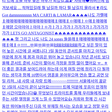
리 트메 오늘 하루 좋은 하루가 되었길.🙏🌠 사랑해❤️
위버스에 남
겨보세요 ... 적혀있길래 뭘 남길까 하다 뭘 남길지 몰라서 ❣️ 라도
Got damnnnnnnnn MA CARTI & LAMAR🔥🔥🔥🔥나도 가랠애
ㅐ애애애애애애애애애애애애애ㅐ애애ㅐㅇ애애ㅏㅇ애ㅐ애애애
ㅐ애양 으아아아ㅏ아아ㅏㅇ가ㅏ가ㅏ가가ㅏ가가가가ㅏ가가가가
가가 LETS GO ANTAGONIST🔥🔥🔥🔥🔥🔥🔥🔥🔥🔥🔥🔥🔥
🔥🔥🔥 형 그리고 나도 나도 24 songs 들을래ㅐ애애애애애애애ㅐ
애ㅐ애ㅐㅇ!!!!!...
🫶🏼🫶🏼🫶🏼🙌🏼🙌🏼🙌🏼
하고 싶은 말이 있
어 늦은 시간에 글 써봅니다 3일 동안의 콘서트를 마치고 아직도
여운에 잠겨 제 몸과 마음은 뛰어 놀고 있습니다 작년 콘서트 보다
올해 콘서트 준비 시간이 짧아서 걱정을 정말 많이 했어요 ㅠ.. ㅎ
더 좋은 결과를 보여드려야 하는데 이게 며칠 안에 정리가 다 될까
라는 생각과 함께 10명이서 영혼을 쏟아부으며 연습 했고 공연 당
일 리허...
내 사랑 내 자랑 트메~~~~~~~!!!!!!!!! 서울에서의 꿈같
던 3일의 시간이 끝이 났어요!!!!!!!!!! 트메 덕분에 웃음이 만개하
던 시간이었습니다😁 무엇보다 트라이트를 통해 우리들에게 보내
주는 사랑,열정을 크게 느낄 수 있었어요👍 저희와 함께 긴 시간
동안 뛰어놀아주신 다음 막 부채질 하시는 모습을 보고 정말 우리