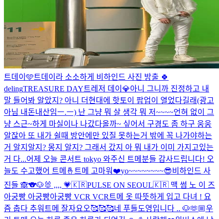
트데이🩵
트데이라 소소하게 비하인드 사진 방출 🍀
deling
TREASURE DAY
트레저 데이💎
아니 그니까 진정하고 내
말 들어봐 알았지? 아니 더현대에 핫토이 팝업이 열었다길래(광고
아님 내돈내산임ㅡ.ㅡ) 난 그냥 뭐 살 생각 뭐 저~~~~언혀 없이 그
냥 스근~하게 마실이나 나갔다올까~ 싶어서 구경도 좀 하구 웅웅
알잖아 또 내가 쉴때 방안에만 있질 못하는거 밖에 꼭 나가야하는
거 알지알지? 몽지 알지? 그래서 갔지 아 뭐 내가 이미 가지고있는
거 다...
어제 오늘 콘서트 tokyo 와주신 트메분들 감사드립니다! 오
늘도 수고했어 트메🤞
트메 고마워❤️
yo~~~~~~~~😎
비하인드 사
진들 🙈
🐨🐶🐰 ,,,, 💗
🇰🇷PULSE ON SEOUL🇰🇷 맥 썸 노 이 즈
아궁빵 아궁빵아궁빵 VCR VCR
트메 옷 따뜻하게 입고 다녀 ! 요
즘 춥다 추워
트메 잘자요오🥰🥰🥰
네 푸들도영입니다 .. 🐶
🫶🏼
우