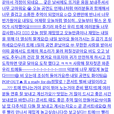
같아서 걱정이 되네요… 궂은 날씨에도 뜨거운 응원 보내주셔서
너무 고마워요 😭 오늘 공연도 언제나처럼 여러분들과 함께해서
너무 즐겁고 소중한 추억이 되었어요☺️😊 오랜만에 반나서 너무
반가웠어요 내일도 어제랑 오늘처럼 열심히...
오늘부터 펄스 온 투
어가 시작했어요!!!!!!!!! 즐기러 와주신 우리 트메 여러분들 너무
감사합니다 🙇🏻‍♂️ 오늘 정말 재밌었고 오늘만큼이나 재밌는 내일
을 위해 더 열심히 할게요😊 내일 보아요 돌아가시는 길,감기 조심
하세요🙂
우리 트메 1일차 공연 끝났어요 🫶 무한한 사랑을 받아서
이따 꿈에서도 트메의 목소리가 울려 퍼질것같아요 비도 오고 날
씨도 추우니까 건강 잘 챙겨요 아프지마 귀가 안전하게 하시고 집
도착하면 댓글 달아요 도착 했다고 ㅋㅋㅋ 사랑해 잘자
첫콘 와준
우리 트메들~~~~~!~!~!~!~!~!~!~!!!!!! 덕분에 너무 재밌게 놀았
다!!!!!!!😄 비 오는데 조심히 들어가요🥹 내일 공연도 화이팅🤗
POP OUT🔥 R u ready for dis
정말로 ? 콘서트 벌써 내일이라고
.....??? 트메 만나는거야 같이 뛰어 노는거야 준비 됐지?
트메 여러
분들 연휴 잘 보내고 계신가요?? 맛있는 거 많이 드시고 좋은 시간
보내셨길 바랍니다! 콘서트 때도 좋은 추억 많이 만들어요!🩵
이틀
남 았 다
추석은 다들 잘 보내고 계시는지요☺️ 곧 콘서트네요😋 하
루 빨리 만나서 재밌게 놀고싶습니다😙 보고싶다!! 트메!!!! 빨리