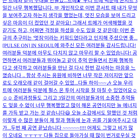
는 트메와 같이 무대를 만들었...
트메🌠 우리 트메 덕분에 콘서트 3
일간 너무 행복했답니다. 🫶 개인적으로 이번 콘서트 때 내가 무엇
을 보여주고자 하는지 생각을 했었는데, 멋진 모습을 보여 드리고
싶은 마음이 더 컸었던 것 같아요! 그래서 트메가 어색해했을 것
같기도 하고, 어쩌면 걱정을 하셨을 수도 있을 것 같은데! 이번 준
규의 추구미는 '멋짐'이라는 키워드였다라고 인지해 주셨으면 좋...
[PULSE ON] IN SEOUL에 와주신 모든 여러분들 감사드립니다!
여러분들 덕분에 아무도 다치지 않고 마무리 할 수 있었습니다! 공
연하면서 여러분들과 뛰어놀고 같이 추억 만들면서 진짜 행복하
다고 생각하고 여러분들을 만난 걸 다시 한번 감사하는 마음을 느
꼈습니다 .. 항상 주시는 응원에 비하면 너무 작은 저이지만 앞으
로도 오래오래 같이 걸어갈 수 있었...
다들 하이~~~🎶 오늘 우리
트메 여러분들 덕분에 펄스 온 투어 시작을 잘 마칠 수 있었어요☺️
☺️☺️ 준비과정들도 그리고 3일간의 여러분들과의 소중한 추억들
도 잊을 수 없이 너무 행복했었고 많이 해온 공연이지만 늘 에너지
를 가득 받고 가는 것 같습니다😃 오늘 소감에서도 말했던 것 처럼
이렇게 수 많은 분들이 제 말과 행동에 눈과 귀를 기울여주시고 대
가...
두번 째 공연 끝났습니다 ~~~~~~!!!! 어제도 그렇고 비가 많
이 오네요 ㅜㅜㅜㅜ 다들 집으로 돌아가실 때 많이 번거로우실 것