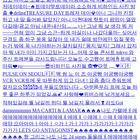
저데이데이~🔥
트데이🩵
트데이라 소소하게 비하인드 사진 방
출 🍀
deling
TREASURE DAY
트레저 데이💎
아니 그니까 진정
하고 내 말 들어봐 알았지? 아니 더현대에 핫토이 팝업이 열었
다길래(광고 아님 내돈내산임ㅡ.ㅡ) 난 그냥 뭐 살 생각 뭐 저
~~~~언혀 없이 그냥 스근~하게 마실이나 나갔다올까~ 싶어서
구경도 좀 하구 웅웅 알잖아 또 내가 쉴때 방안에만 있질 못하
는거 밖에 꼭 나가야하는거 알지알지? 몽지 알지? 그래서 갔지
아 뭐 내가 이미 가지고있는거 다...
어제 오늘 콘서트 tokyo 와
주신 트메분들 감사드립니다! 오늘도 수고했어 트메🤞
트메 고
마워❤️
yo~~~~~~~~😎
비하인드 사진들 🙈
🐨🐶🐰 ,,,, 💗
🇰🇷
PULSE ON SEOUL🇰🇷 맥 썸 노 이 즈 아궁빵 아궁빵아궁빵
VCR VCR
트메 옷 따뜻하게 입고 다녀 ! 요즘 춥다 추워
트메
잘자요오🥰🥰🥰
네 푸들도영입니다 .. 🐶
🫶🏼
우리 트메 오늘 하
루 좋은 하루가 되었길.🙏🌠 사랑해❤️
위버스에 남겨보세요 ...
적혀있길래 뭘 남길까 하다 뭘 남길지 몰라서 ❣️ 라도
Got
damnnnnnnnn MA CARTI & LAMAR🔥🔥🔥🔥나도 가랠애ㅐ애
애애애애애애애애애애애애ㅐ애애ㅐㅇ애애ㅏㅇ애ㅐ애애애ㅐ
애양 으아아아ㅏ아아ㅏㅇ가ㅏ가ㅏ가가ㅏ가가가가ㅏ가가가
가가가 LETS GO ANTAGONIST🔥🔥🔥🔥🔥🔥🔥🔥🔥🔥🔥🔥
🔥🔥🔥🔥 형 그리고 나도 나도 24 songs 들을래ㅐ애애애애애애