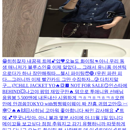
😁히히
잘자 내꿈꿔 트메🌠
얍
🧡
오늘도 화이팅👊
아니 우리 동
생 매니저가 블루스인줄 이제 알았다.... 그래서 유니폼 어센틱
으로다가 하나 장만해줘따....첼시 파이팅🥹🔵 (우린 파란 피
다....그러니까 이제 빨간카드 그만 수집하자...🥲 다치지말
구....)
7CHiLL JACKET YO🔥🔳🔲 NOT FOR SALE😏
인스타에
BEHIND💥
나고야 팝업 재밌구만🔥 덤으로 투애니원 선배님
응원봉 5,500앤에 내돈내산 시원하게 ㅋㅎㅋㅎㅋㅎㅋㅎ
오랜
만에 안경씀
TOKYO with쩡쩡웨이웨이 짜 쟌
흠 귀엽고만🤔 ><
🕸️
🤍
🔥🔥
🙌🏻
사히님 고마워 좋아합니다 싸인 감사해요 💕
트
메 💕
💚
굿나잇
아. 아니 불과 몇분 사이에 아.
11월 1일 입니다
메이꼬들 보고싶다 점점 추워지고 감기 유행하니까 따뜻하게
입고 다니고 오늘도 화이팅 해 사랑해
트 데 이
🌠트데이🌠
트레