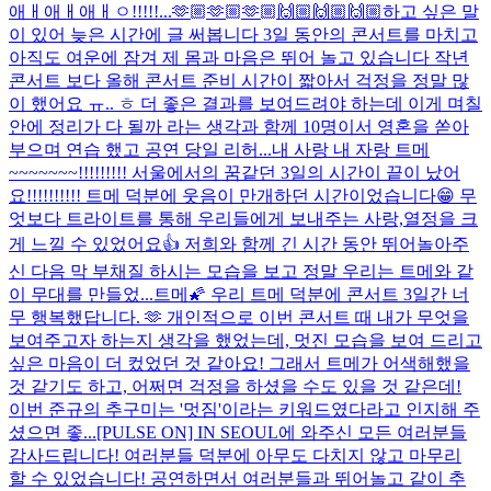
애ㅐ애ㅐ애ㅐㅇ!!!!!...
🫶🏼🫶🏼🫶🏼🙌🏼🙌🏼🙌🏼
하고 싶은 말
이 있어 늦은 시간에 글 써봅니다 3일 동안의 콘서트를 마치고
아직도 여운에 잠겨 제 몸과 마음은 뛰어 놀고 있습니다 작년
콘서트 보다 올해 콘서트 준비 시간이 짧아서 걱정을 정말 많
이 했어요 ㅠ.. ㅎ 더 좋은 결과를 보여드려야 하는데 이게 며칠
안에 정리가 다 될까 라는 생각과 함께 10명이서 영혼을 쏟아
부으며 연습 했고 공연 당일 리허...
내 사랑 내 자랑 트메
~~~~~~~!!!!!!!!! 서울에서의 꿈같던 3일의 시간이 끝이 났어
요!!!!!!!!!! 트메 덕분에 웃음이 만개하던 시간이었습니다😁 무
엇보다 트라이트를 통해 우리들에게 보내주는 사랑,열정을 크
게 느낄 수 있었어요👍 저희와 함께 긴 시간 동안 뛰어놀아주
신 다음 막 부채질 하시는 모습을 보고 정말 우리는 트메와 같
이 무대를 만들었...
트메🌠 우리 트메 덕분에 콘서트 3일간 너
무 행복했답니다. 🫶 개인적으로 이번 콘서트 때 내가 무엇을
보여주고자 하는지 생각을 했었는데, 멋진 모습을 보여 드리고
싶은 마음이 더 컸었던 것 같아요! 그래서 트메가 어색해했을
것 같기도 하고, 어쩌면 걱정을 하셨을 수도 있을 것 같은데!
이번 준규의 추구미는 '멋짐'이라는 키워드였다라고 인지해 주
셨으면 좋...
[PULSE ON] IN SEOUL에 와주신 모든 여러분들
감사드립니다! 여러분들 덕분에 아무도 다치지 않고 마무리
할 수 있었습니다! 공연하면서 여러분들과 뛰어놀고 같이 추