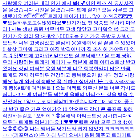
사랑해요 여러분 내일 인가 에서 봐!!💕
어안 렌즈 산 요시
사진
을 올렸습니다.
사진을 올렸습니다.
트메 잘자!! 오늘 하루도 고
생했어요!😴😴😴
트레저 메이커 !!!! . . 많이 아껴요🥰🥰
💙
🖤오늘하루도고생많았다요🖤
인기가요 첫 방송도 무사히 마무
리 ! 사녹 생방 응원 너무너무 고생 많았고 고마워요 😊 그리고
인기가요 의리 짱 (자랑임) 👍🏻😘
오늘 인기가요 공방도 새벽에
오느라 너무 고생많았고 열심히 응원해줘서 잘 끝낼 수 있었어
!! 항상 고마워 그리고 아직 밤길이니까 집 조심히 가야된다 약
속 🤙🏻💖
트메 고마워♥️ 앞으로도 잘 부탁해!!!!! 울 트메 짱🤭
우리 사랑하는 트레저 메이커 ㅠ 덕분에 올해 아티스트상 받고
왔어요 정말 여러분 응원 덕분에 너무 행복한일이 많은 만큼
트메도 진짜 하루하루 건강하고 행복했으면 합니다 정말 사랑
해요 늦게 와서 죄송해요 꼭 전하고 싶어서!! 🤣 그럼 사라져볼
게 뿅!😘
트메 여러분들!! 오늘 더팩트 와주신 분들 너무 감사드
립니다!! 트메 여러분들 덕분에 올해의 아티스트 상을 받을 수
있었어요 ! 앞으로도 더 열심히 하겠습니다❣️
트메 덕분에 좋은
상 받고 좋은 기운 얻어가요 !!! 앞으로도 같이 큰 목표를 향해
직진하는걸로 ! 오케이 ? 😎
올해의 아티스트상 감사합니다👊
모두다 트메들 덕분이다요!!!🖤🖤🖤
헬로 첫방 모두 고생 했어
요😍😍😍😍 나는 멤버들 당기느라 쉽지 않았지 ㅋㅋㅋㅋㅋㅋ
ㅋㅋ(퍼포먼스)
이른 아침 부터 오셔서 응원 해주고 트라이트