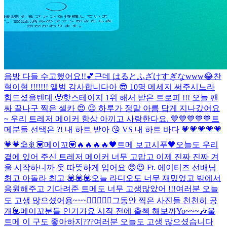
음방 다들 수고했어요!!💕근데 はるとふざけすぎなwww😂
찬
혁이형 !!!!!!! 앨범 감사합니다아 😎 10명 메세지 써주시느라
힘드셨을텐데 🥹
핫스테이지 1위 해서 받은 트로피 !!! 오늘 팬
싸 끝나구 찍은 셀카 😍 😉 하루가 정말 아름 답게 지나갔어요
~ 우리 트레저 메이커 항상 아끼고 사랑한다요. 💙💙💙💙💙
트
메분들 선택은 ?! 내 하트 받아 😘 VS 내 하트 바다 💗💗💗💗💗
💗💗⛱️🚢
💟메이꼬💟
🔥🔥🔥🔥
🖤트메 보고시푸🖤
오늘도 우리
곁에 있어 주신 트레저 메이커 너무 고맙고 이제 진짜 진짜 겨
울 시작하니까 옷 따뜻하게 입어요 😍😍 Ft. 에이티즈 선배님
최고 아돌라 최고 💟💟💟
오늘 라디오도 너무 재밌었고 밖에서
응원해주고 기다려준 트메도 너무 고생많았어 !!!
여러분 오늘
도 고생 많으셨어용~~~👍🏼👍🏼🥳
그동안 찍은 사진들 천천히 공
개💟
메이꼬분들 인기가요 시작 전에 출첵 해보까Yo~~~🎶
울
트메 이 구도 좋아하지???
여러분 오늘도 고생 많으셨습니다