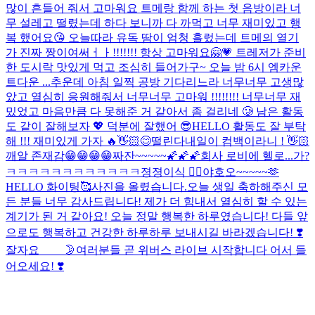
많이 흔들어 줘서 고마워요 트메랑 함께 하는 첫 음방이라 너
무 설레고 떨렸는데 하다 보니까 다 까먹고 너무 재미있고 행
복 했어요😘 오늘따라 유독 땀이 엄청 흘렀는데 트메의 열기
가 진짜 짱이여써ㅓㅏ!!!!!!! 항상 고마워요🤗💗 트레저가 준비
한 도시락 맛있게 먹고 조심히 들어가구~ 오늘 밤 6시 엠카운
트다운 ...
추운데 아침 일찍 공방 기다리느라 너무너무 고생많
았고 열심히 응원해줘서 너무너무 고마워 !!!!!!!! 너무너무 재
밌었고 마음만큼 다 못해준 거 같아서 좀 걸리네 🥲 남은 활동
도 같이 잘해보자 💖 덕분에 잘했어 😎
HELLO 활동도 잘 부탁
해 !!! 재미있게 가자 🔥👋🏻😊
떨린다
내일이 컴백이라니 ! 👋🏻
깨알 존재감😁😁😁😁
짜잔~~~~~🌠🌠🌠
회사 로비에 헬로...가?
ㅋㅋㅋㅋㅋㅋㅋㅋㅋㅋㅋㅋ
졍졍이식 ✌🏻
야호오~~~~~🫶
HELLO 화이팅🥰
사진을 올렸습니다.
오늘 생일 축하해주신 모
든 분들 너무 감사드립니다! 제가 더 힘내서 열심히 할 수 있는
계기가 된 거 같아요! 오늘 정말 행복한 하루였습니다! 다들 앞
으로도 행복하고 건강한 하루하루 보내시길 바라겠습니다! ❣️
잘자요____ 🌛
여러분들 곧 위버스 라이브 시작합니다 어서 들
어오세요! ❣️