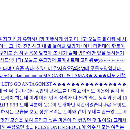
추워지고 감기 유행하니까 따뜻하게 입고 다니고 오늘도 화이팅 해 사
아니 그니까 진정하고 내 말 들어봐 알았지? 아니 더현대에 핫토이
 구경도 좀 하구 웅웅 알잖아 또 내가 쉴때 방안에만 있질 못하는거
 감사드립니다! 오늘도 수고했어 트메🤞
트메 고마워❤️
yo~~~~~~~~
 다녀 ! 요즘 춥다 추워
트메 잘자요오🥰🥰🥰
네 푸들도영입니다 ..
 라도
Got damnnnnnnnn MA CARTI & LAMAR🔥🔥🔥🔥나도 가랠
ONIST🔥🔥🔥🔥🔥🔥🔥🔥🔥🔥🔥🔥🔥🔥🔥🔥
에 글 써봅니다 3일 동안의 콘서트를 마치고 아직도 여운에 잠겨 제
드려야 하는데 이게 며칠 안에 정리가 다 될까 라는 생각과 함께 10
어요!!!!!!!!!! 트메 덕분에 웃음이 만개하던 시간이었습니다😁 무엇보
하시는 모습을 보고 정말 우리는 트메와 같이 무대를 만들었...
트메
 멋진 모습을 보여 드리고 싶은 마음이 더 컸었던 것 같아요! 그래서
 주셨으면 좋...
[PULSE ON] IN SEOUL에 와주신 모든 여러분