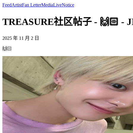
Feed
Artist
Fan Letter
Media
Live
Notice
TREASURE社区帖子 - 🙌🏻 - 
2025 年 11 月 2 日
🙌🏻