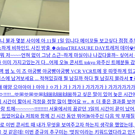
아니 불과 몇분 사이에 아.
11월 1일 입니다 메이꼬들 보고싶다 점점 
하게 비하인드 사진 방출 🍀
deling
TREASURE DAY
트레저 데이💎
 뭐 저~~~~언혀 없이 그냥 스근~하게 마실이나 나갔다올까~ 싶어서
 이미 가지고있는거 다...
어제 오늘 콘서트 tokyo 와주신 트메분들
🇷 맥 썸 노 이 즈 아궁빵 아궁빵아궁빵 VCR VCR
트메 옷 따뜻하게 입고
스에 남겨보세요 ... 적혀있길래 뭘 남길까 하다 뭘 남길지 몰라서 ❣️
아ㅏ아아ㅏㅇ가ㅏ가ㅏ가가ㅏ가가가가ㅏ가가가가가가 LETS GO ANTAG
!!...
🫶🏼🫶🏼🫶🏼🙌🏼🙌🏼🙌🏼
하고 싶은 말이 있어 늦은 시간
시간이 짧아서 걱정을 정말 많이 했어요 ㅠ.. ㅎ 더 좋은 결과를 보여
랑 트메~~~~~~~!!!!!!!!! 서울에서의 꿈같던 3일의 시간이 끝이 났
있었어요👍 저희와 함께 긴 시간 동안 뛰어놀아주신 다음 막 부채질 
적으로 이번 콘서트 때 내가 무엇을 보여주고자 하는지 생각을 했었는데,
 것 같은데! 이번 준규의 추구미는 '멋짐'이라는 키워드였다라고 인지해