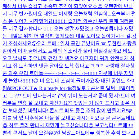
께해서 너무 즐겁고 소중한 추억이 되었어요☺️😊 오랜만에 반나
서 너무 반가웠어요 내일도 어제랑 오늘처럼 열심히...
오늘부터 펄
스 온 투어가 시작했어요!!!!!!!!! 즐기러 와주신 우리 트메 여러분
들 너무 감사합니다 🙇🏻‍♂️ 오늘 정말 재밌었고 오늘만큼이나 재밌
는 내일을 위해 더 열심히 할게요😊 내일 보아요 돌아가시는 길,감
기 조심하세요🙂
우리 트메 1일차 공연 끝났어요 🫶 무한한 사랑을
받아서 이따 꿈에서도 트메의 목소리가 울려 퍼질것같아요 비도
오고 날씨도 추우니까 건강 잘 챙겨요 아프지마 귀가 안전하게 하
시고 집 도착하면 댓글 달아요 도착 했다고 ㅋㅋㅋ 사랑해 잘자
첫
콘 와준 우리 트메들~~~~~!~!~!~!~!~!~!~!!!!!! 덕분에 너무 재밌
게 놀았다!!!!!!!😄 비 오는데 조심히 들어가요🥹 내일 공연도 화이
팅🤗
POP OUT🔥 R u ready for dis
정말로 ? 콘서트 벌써 내일이라
고 .....??? 트메 만나는거야 같이 뛰어 노는거야 준비 됐지?
트메 여
러분들 연휴 잘 보내고 계신가요?? 맛있는 거 많이 드시고 좋은 시
간 보내셨길 바랍니다! 콘서트 때도 좋은 추억 많이 만들어요!🩵
이틀 남 았 다
추석은 다들 잘 보내고 계시는지요☺️ 곧 콘서트네요
😋 하루 빨리 만나서 재밌게 놀고싶습니다😙 보고싶다!! 트메!!!!
빨리 콘서트 날이 오길😁
3일 남았드아
트메❤️ 행복한 추석 보내고