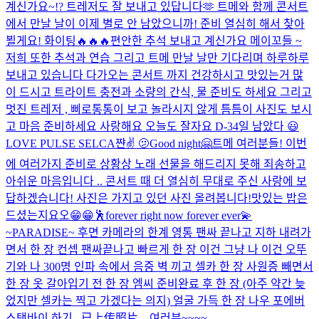
계신가요~!? 트레저도 잘 보내고 있답니다🫶 트메와 함께 콘서트
에서 만날 날이 이제 별로 안 남았으니까! 준비 열심히 해서 찾아
뵐게요! 화이팅🔥🔥🔥
편안한 추석 보내고 계신가요 메이꼬들 ~
저희 또한 추석과 연습 그리고 트메 만날 날만 기다리며 하루하루
보내고 있습니다 다가오는 콘서트 까지 건강하시고 맛있는거 많
이 드시고 트라이트 충전과 소량의 간식, 물 준비도 하세요 그리고
멋진 트레저 , 삐로통통이 보고 놀라시지 않게 틈틈이 사진도 보시
고 마음 준비하세요 사랑해요 오늘도 잘자요 D-3
4일 남았다 😃
LOVE PULSE SELCA
쨘✌️ 🫤
Good night🤗
트메 여러분들! 이번
에 여러가지 준비로 상황상 노래 선물을 해드리지 못해 죄송하고
아쉬운 마음입니다 .. 콘서트 때 더 열심히 무대로 주신 사랑에 보
답하겠습니다! 사진은 가지고 있던 사진 올려봅니다!
맛있는 밥은
드셨는지요오😁😁
🕺
forever right now forever ever💫
~PARADISE~ 후면 카메라의 한계 영통 팬싸 끝나고 지하 내려가
면서 한 장 컨셉 팬싸끝나고 빠르게 한 장 이건 그냥 나 이건 오뚜
기와 나 300명 인파 속에서 음중 벽 끼고 셀카 한 장 사원증 빼면서
한 장 옷 갈아입기 전 한 장 엠씨 준비완료 후 한 장 (아주 약간 늦
었지만 셀카는 찍고 가겠다는 의지) 얼굴 가득 한 장 나우 포에버
스탠바이 하기...
已上传照片。
여러분~~~~