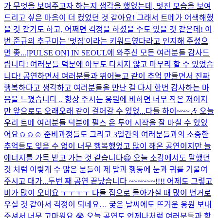
가 무엇을 보여주고자 하는지 생각을 했었는데, 멋진 모습을 보여
드리고 싶은 마음이 더 컸었던 것 같아요! 그래서 트메가 어색해했
을 것 같기도 하고, 어쩌면 걱정을 하셨을 수도 있을 것 같은데! 이
번 준규의 추구미는 '멋짐'이라는 키워드였다라고 인지해 주셨으
면 좋...
[PULSE ON] IN SEOUL에 와주신 모든 여러분들 감사드
립니다! 여러분들 덕분에 아무도 다치지 않고 마무리 할 수 있었습
니다! 공연하면서 여러분들과 뛰어놀고 같이 추억 만들면서 진짜
행복하다고 생각하고 여러분들을 만난 걸 다시 한번 감사하는 마
음을 느꼈습니다 .. 항상 주시는 응원에 비하면 너무 작은 저이지
만 앞으로도 오래오래 같이 걸어갈 수 있었...
다들 하이~~~🎶 오늘
우리 트메 여러분들 덕분에 펄스 온 투어 시작을 잘 마칠 수 있었
어요☺️☺️☺️ 준비과정들도 그리고 3일간의 여러분들과의 소중한
추억들도 잊을 수 없이 너무 행복했었고 많이 해온 공연이지만 늘
에너지를 가득 받고 가는 것 같습니다😃 오늘 소감에서도 말했던
것 처럼 이렇게 수 많은 분들이 제 말과 행동에 눈과 귀를 기울여
주시고 대가...
두번 째 공연 끝났습니다 ~~~~~~!!!! 어제도 그렇고
비가 많이 오네요 ㅜㅜㅜㅜ 다들 집으로 돌아가실 때 많이 번거로
우실 것 같아서 걱정이 되네요… 궂은 날씨에도 뜨거운 응원 보내
주셔서 너무 고마워요 😭 오늘 공연도 언제나처럼 여러분들과 함