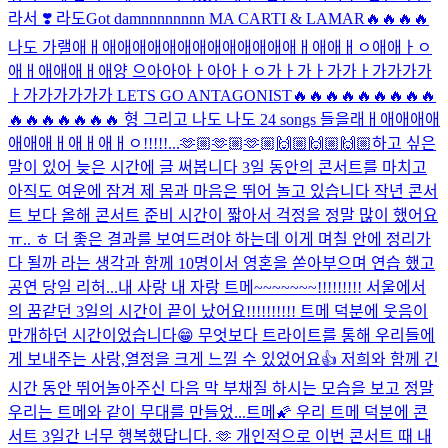
라서 ❣️ 라도
Got damnnnnnnnn MA CARTI & LAMAR🔥🔥🔥🔥
나도 가랠애ㅐ애애애애애애애애애애애애애ㅐ애애ㅐㅇ애애ㅏㅇ
애ㅐ애애애ㅐ애양 으아아아ㅏ아아ㅏㅇ가ㅏ가ㅏ가가ㅏ가가가가
ㅏ가가가가가가 LETS GO ANTAGONIST🔥🔥🔥🔥🔥🔥🔥🔥🔥
🔥🔥🔥🔥🔥🔥🔥 형 그리고 나도 나도 24 songs 들을래ㅐ애애애애
애애애ㅐ애ㅐ애ㅐㅇ!!!!!...
🫶🏼🫶🏼🫶🏼🙌🏼🙌🏼🙌🏼
하고 싶은
말이 있어 늦은 시간에 글 써봅니다 3일 동안의 콘서트를 마치고
아직도 여운에 잠겨 제 몸과 마음은 뛰어 놀고 있습니다 작년 콘서
트 보다 올해 콘서트 준비 시간이 짧아서 걱정을 정말 많이 했어요
ㅠ.. ㅎ 더 좋은 결과를 보여드려야 하는데 이게 며칠 안에 정리가
다 될까 라는 생각과 함께 10명이서 영혼을 쏟아부으며 연습 했고
공연 당일 리허...
내 사랑 내 자랑 트메~~~~~~~!!!!!!!!! 서울에서
의 꿈같던 3일의 시간이 끝이 났어요!!!!!!!!!! 트메 덕분에 웃음이
만개하던 시간이었습니다😁 무엇보다 트라이트를 통해 우리들에
게 보내주는 사랑,열정을 크게 느낄 수 있었어요👍 저희와 함께 긴
시간 동안 뛰어놀아주신 다음 막 부채질 하시는 모습을 보고 정말
우리는 트메와 같이 무대를 만들었...
트메🌠 우리 트메 덕분에 콘
서트 3일간 너무 행복했답니다. 🫶 개인적으로 이번 콘서트 때 내