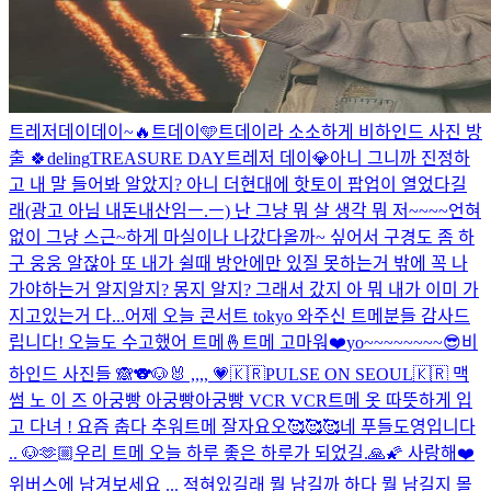
트레저데이데이~🔥
트데이🩵
트데이라 소소하게 비하인드 사진 방
출 🍀
deling
TREASURE DAY
트레저 데이💎
아니 그니까 진정하
고 내 말 들어봐 알았지? 아니 더현대에 핫토이 팝업이 열었다길
래(광고 아님 내돈내산임ㅡ.ㅡ) 난 그냥 뭐 살 생각 뭐 저~~~~언혀
없이 그냥 스근~하게 마실이나 나갔다올까~ 싶어서 구경도 좀 하
구 웅웅 알잖아 또 내가 쉴때 방안에만 있질 못하는거 밖에 꼭 나
가야하는거 알지알지? 몽지 알지? 그래서 갔지 아 뭐 내가 이미 가
지고있는거 다...
어제 오늘 콘서트 tokyo 와주신 트메분들 감사드
립니다! 오늘도 수고했어 트메🤞
트메 고마워❤️
yo~~~~~~~~😎
비
하인드 사진들 🙈
🐨🐶🐰 ,,,, 💗
🇰🇷PULSE ON SEOUL🇰🇷 맥
썸 노 이 즈 아궁빵 아궁빵아궁빵 VCR VCR
트메 옷 따뜻하게 입
고 다녀 ! 요즘 춥다 추워
트메 잘자요오🥰🥰🥰
네 푸들도영입니다
.. 🐶
🫶🏼
우리 트메 오늘 하루 좋은 하루가 되었길.🙏🌠 사랑해❤️
위버스에 남겨보세요 ... 적혀있길래 뭘 남길까 하다 뭘 남길지 몰