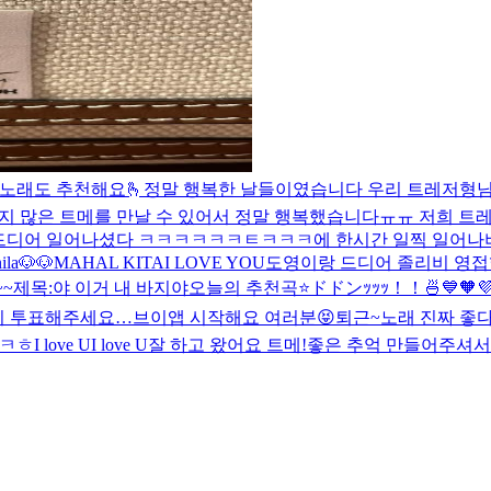
 노래도 추천해요🫰
정말 행복한 날들이였습니다 우리 트레저형님
지 많은 트메를 만날 수 있어서 정말 행복했습니다ㅠㅠ 저희 트레
드디어 일어나셨다 ㅋㅋㅋㅋㅋㅋㅌㅋㅋㅋ
에 한시간 일찍 일어
la🐶🐶
MAHAL KITA
I LOVE YOU
도영이랑 드디어 졸리비 영접
~~
제목:야 이거 내 바지야
오늘의 추천곡⭐️
ドドンｯｯｯ！！🍜
💙🧡
있기 투표해주세요…
브이앱 시작해요 여러분😝
퇴근~
노래 진짜 좋
움ㅋㅎ
I love UI love U
잘 하고 왔어요 트메!좋은 추억 만들어주셔