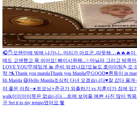
🎧🖐
오랜만에 밖에 나가니.. 머리가 아프군..
따뜻해…
🔥🔥🔥
이
메도 고생했고 푹 쉬어요! 빠이
시원해...✨
마닐라 그리고 방콕까
LOVE YOU💛
재밌게 놀 준비 되셨나요?
오늘도 호아이팅🫰
오 
착 !🛬
Thank you manila
Thank you Manila💛
GOOD♥️
흰둥이 in mani
Hi Manila 😃
Hello Manila
조심히 다녀 오겠습니다♥️
잘 갔다 올게
야 좋은 아침~☀️
트모닝⭐️
준규가 외출하기 vs 지훈이가 집에 
walk
이이이이뜻은 없습니다…
트메 보여줄 예쁜 사진 많이 찍
구 Set it to my tempo였어요 헿