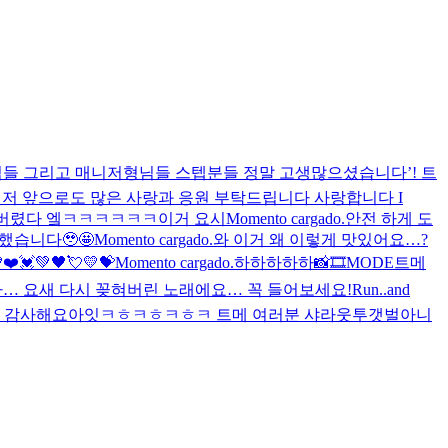
들 그리고 매니저형님들 스텝분들 정말 고생많으셨습니다’! 트
저 앞으로도 많은 사랑과 응원 부탁드립니다 사랑합니다 I
나버렸다 엨ㅋㅋㅋㅋㅋㅋ이거 요시
Momento cargado.
안전 하게 도
했습니다🥹🤩
Momento cargado.
와 이거 왜 이렇게 맛있어요…?
❤️💓💚🖤💘💛💝
Momento cargado.
하하하하하
📸🎞MODE
트메
다… 요새 다시 꽂혀버린 노래에요… 꼭 들어보세요!
Run..and
서 감사해요
아잇ㅋㅎㅋㅎㅋㅎㅋ 트메 여러분 샤라웃투갯벌아니