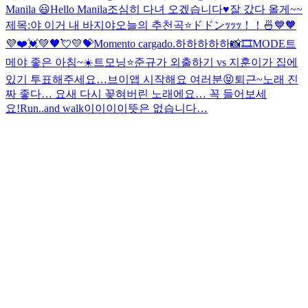
Manila 😃
Hello Manila
조심히 다녀 오겠습니다♥️
잘 갔다 올게~~
제목:야 이거 내 바지야
오늘의 추천곡⭐️
ドドンｯｯｯ！！🍜
💙🧡
💜❤️💓💚🖤💘💛💝
Momento cargado.
하하하하하
📸🎞MODE
트
메야 좋은 아침~☀️
트모닝⭐️
준규가 외출하기 vs 지훈이가 집에
있기 투표해주세요…
브이앱 시작해요 여러분😝
퇴근~
노래 진
짜 좋다… 요새 다시 꽂혀버린 노래에요… 꼭 들어보세
요!
Run..and walk
이이이이뜻은 없습니다…