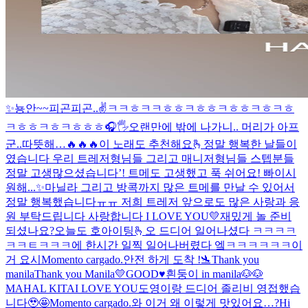
✨
뇽안~~
피곤피곤..
✌️
ㅋㅋㅎㅋㅋㅎㅎㅋㅎㅎㅋㅎㅎㅋㅎㅋㅎ
ㅋㅎㅎㅋㅎㅋㅎㅎㅎ
🎧🖐
오랜만에 밖에 나가니.. 머리가 아프
군..
따뜻해…
🔥🔥🔥
이 노래도 추천해요🫰
정말 행복한 날들이
였습니다 우리 트레저형님들 그리고 매니저형님들 스텝분들
정말 고생많으셨습니다’! 트메도 고생했고 푹 쉬어요! 빠이
시
원해...✨
마닐라 그리고 방콕까지 많은 트메를 만날 수 있어서
정말 행복했습니다ㅠㅠ 저희 트레저 앞으로도 많은 사랑과 응
원 부탁드립니다 사랑합니다 I LOVE YOU💛
재밌게 놀 준비
되셨나요?
오늘도 호아이팅🫰
오 드디어 일어나셨다 ㅋㅋㅋㅋ
ㅋㅋㅌㅋㅋㅋ
에 한시간 일찍 일어나버렸다 엨ㅋㅋㅋㅋㅋㅋ이
거 요시
Momento cargado.
안전 하게 도착 !🛬
Thank you
manila
Thank you Manila💛
GOOD♥️
흰둥이 in manila🐶🐶
MAHAL KITA
I LOVE YOU
도영이랑 드디어 졸리비 영접했습
니다🥹🤩
Momento cargado.
와 이거 왜 이렇게 맛있어요…?
Hi