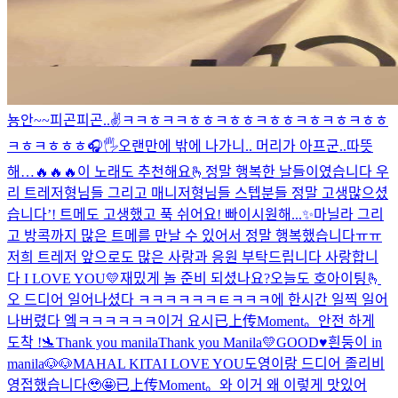
뇽안~~
피곤피곤..
✌️
ㅋㅋㅎㅋㅋㅎㅎㅋㅎㅎㅋㅎㅎㅋㅎㅋㅎㅋㅎㅎ
ㅋㅎㅋㅎㅎㅎ
🎧🖐
오랜만에 밖에 나가니.. 머리가 아프군..
따뜻
해…
🔥🔥🔥
이 노래도 추천해요🫰
정말 행복한 날들이였습니다 우
리 트레저형님들 그리고 매니저형님들 스텝분들 정말 고생많으셨
습니다’! 트메도 고생했고 푹 쉬어요! 빠이
시원해...✨
마닐라 그리
고 방콕까지 많은 트메를 만날 수 있어서 정말 행복했습니다ㅠㅠ
저희 트레저 앞으로도 많은 사랑과 응원 부탁드립니다 사랑합니
다 I LOVE YOU💛
재밌게 놀 준비 되셨나요?
오늘도 호아이팅🫰
오 드디어 일어나셨다 ㅋㅋㅋㅋㅋㅋㅌㅋㅋㅋ
에 한시간 일찍 일어
나버렸다 엨ㅋㅋㅋㅋㅋㅋ이거 요시
已上传Moment。
안전 하게
도착 !🛬
Thank you manila
Thank you Manila💛
GOOD♥️
흰둥이 in
manila🐶🐶
MAHAL KITA
I LOVE YOU
도영이랑 드디어 졸리비
영접했습니다🥹🤩
已上传Moment。
와 이거 왜 이렇게 맛있어