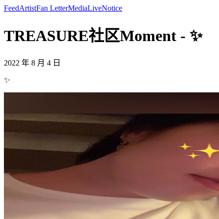
Feed
Artist
Fan Letter
Media
Live
Notice
TREASURE社区Moment - ✨
2022 年 8 月 4 日
✨