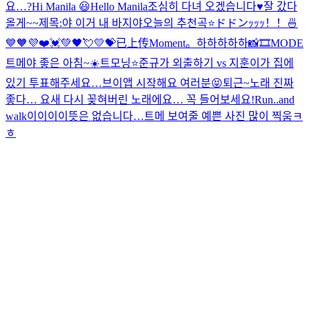
요…?
Hi Manila 😃
Hello Manila
조심히 다녀 오겠습니다♥️
잘 갔다
올게~~
제목:야 이거 내 바지야
오늘의 추천곡⭐️
ドドンｯｯｯ！！🍜
💙🧡💜❤️💓💚🖤💘💛💝
已上传Moment。
하하하하하
📸🎞MODE
트메야 좋은 아침~☀️
트모닝⭐️
준규가 외출하기 vs 지훈이가 집에
있기 투표해주세요…
브이앱 시작해요 여러분😝
퇴근~
노래 진짜
좋다… 요새 다시 꽂혀버린 노래에요… 꼭 들어보세요!
Run..and
walk
이이이이뜻은 없습니다…
트메 보여줄 예쁜 사진 많이 찍움ㅋ
ㅎ