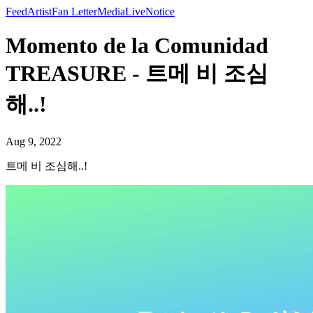
Feed
Artist
Fan Letter
Media
Live
Notice
Momento de la Comunidad
TREASURE - 트메 비 조심
해..!
Aug 9, 2022
트메 비 조심해..!