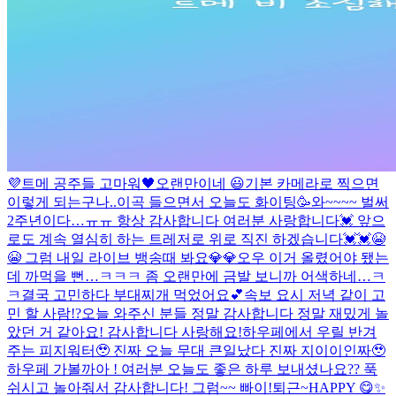
💜
트메 공주들 고마워🖤
오랜만이네 😃
기본 카메라로 찍으면
이렇게 되는구나..
이곡 들으면서 오늘도 화이팅🥳
와~~~~ 벌써
2주년이다…ㅠㅠ 항상 감사합니다 여러분 사랑합니다💓 앞으
로도 계속 열심히 하는 트레저로 위로 직진 하겠습니다💓💓😭
😭 그럼 내일 라이브 뱅송때 봐요💎💎
오우 이거 올렸어야 됐는
데 까먹을 뻔…ㅋㅋㅋ 좀 오랜만에 금발 보니까 어색하네…ㅋ
ㅋ
결국 고민하다 부대찌개 먹었어요💕
속보 요시 저녁 같이 고
민 할 사람!?
오늘 와주신 분들 정말 감사합니다 정말 재밌게 놀
았던 거 같아요! 감사합니다 사랑해요!
하우페에서 우릴 반겨
주는 피지워터🥹 진짜 오늘 무대 큰일났다 진짜 지이이인짜🥹
하우페 가볼까아 !
여러분 오늘도 좋은 하루 보내셨나요?? 푹
쉬시고 놀아줘서 감사합니다! 그럼~~ 빠이!
퇴근~
HAPPY 😋
✨