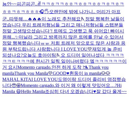
뇽안~~
피곤피곤..
✌️
ㅋㅋㅎㅋㅋㅎㅎㅋㅎㅎㅋㅎㅎㅋㅎㅋㅎㅋ
ㅎㅎㅋㅎㅋㅎㅎㅎ
🎧🖐
오랜만에 밖에 나가니.. 머리가 아프
군..
따뜻해…
🔥🔥🔥
이 노래도 추천해요🫰
정말 행복한 날들이
였습니다 우리 트레저형님들 그리고 매니저형님들 스텝분들
정말 고생많으셨습니다’! 트메도 고생했고 푹 쉬어요! 빠이
시
원해...✨
마닐라 그리고 방콕까지 많은 트메를 만날 수 있어서
정말 행복했습니다ㅠㅠ 저희 트레저 앞으로도 많은 사랑과 응
원 부탁드립니다 사랑합니다 I LOVE YOU💛
재밌게 놀 준비
되셨나요?
오늘도 호아이팅🫰
오 드디어 일어나셨다 ㅋㅋㅋㅋ
ㅋㅋㅌㅋㅋㅋ
에 한시간 일찍 일어나버렸다 엨ㅋㅋㅋㅋㅋㅋ이
거 요시
Momento cargado.
안전 하게 도착 !🛬
Thank you
manila
Thank you Manila💛
GOOD♥️
흰둥이 in manila🐶🐶
MAHAL KITA
I LOVE YOU
도영이랑 드디어 졸리비 영접했습
니다🥹🤩
Momento cargado.
와 이거 왜 이렇게 맛있어요…?
Hi
Manila 😃
Hello Manila
조심히 다녀 오겠습니다♥️
잘 갔다 올게~~