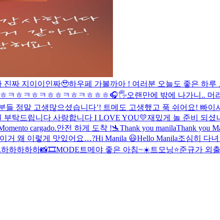
 진짜 지이이인짜🥹
하우페 가볼까아 !
여러분 오늘도 좋은 하루 
ㅎㅋㅎㅋㅎㅋㅎㅎㅋㅎㅋㅎㅎㅎ
🎧🖐
오랜만에 밖에 나가니.. 머리
 정말 고생많으셨습니다’! 트메도 고생했고 푹 쉬어요! 빠이
탁드립니다 사랑합니다 I LOVE YOU💛
재밌게 놀 준비 되셨
Momento cargado.
안전 하게 도착 !🛬
Thank you manila
Thank you Ma
 이거 왜 이렇게 맛있어요…?
Hi Manila 😃
Hello Manila
조심히 다녀
.
하하하하하
📸🎞MODE
트메야 좋은 아침~☀️
트모닝⭐️
준규가 외출