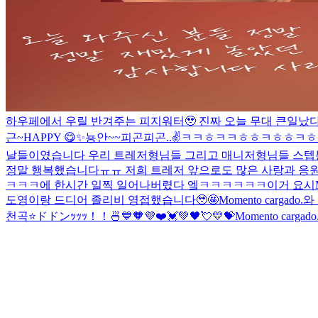
하우페에서 우릴 반겨주는 피지워터🥹 진짜 오늘 무대 큰일났다
근~
HAPPY 😋
✨
뇽안~~
피곤피곤..
✌️
ㅋㅋㅎㅋㅋㅎㅎㅋㅎㅎㅋㅎ
날들이였습니다 우리 트레저형님들 그리고 매니저형님들 스텝분들
정말 행복했습니다ㅠㅠ 저희 트레저 앞으로도 많은 사랑과 응원 부
ㅋㅋㅋ
에 한시간 일찍 일어나버렸다 엨ㅋㅋㅋㅋㅋㅋ이거 요시
도영이랑 드디어 졸리비 영접했습니다🥹🤩
Momento cargado.
와
천곡⭐️
ドドンｯｯｯ！！🍜
💙🧡💜❤️💓💚🖤💘💛💝
Momento cargado