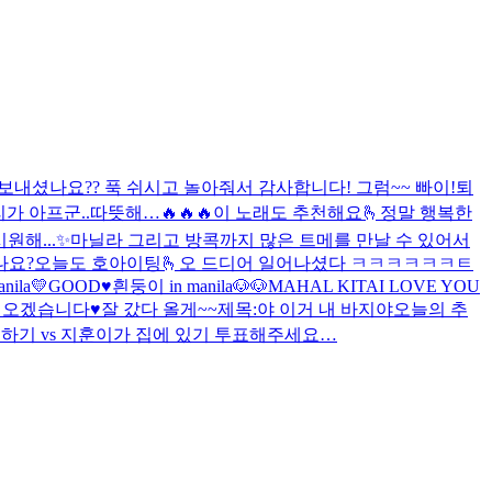
보내셨나요?? 푹 쉬시고 놀아줘서 감사합니다! 그럼~~ 빠이!
퇴
가 아프군..
따뜻해…
🔥🔥🔥
이 노래도 추천해요🫰
정말 행복한
시원해...✨
마닐라 그리고 방콕까지 많은 트메를 만날 수 있어서
나요?
오늘도 호아이팅🫰
오 드디어 일어나셨다 ㅋㅋㅋㅋㅋㅋㅌ
nila💛
GOOD♥️
흰둥이 in manila🐶🐶
MAHAL KITA
I LOVE YOU
 오겠습니다♥️
잘 갔다 올게~~
제목:야 이거 내 바지야
오늘의 추
하기 vs 지훈이가 집에 있기 투표해주세요…