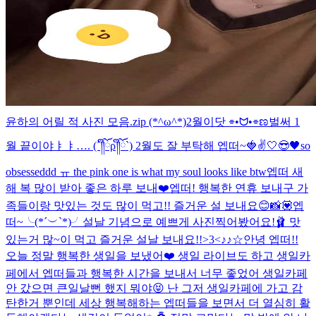
윤하의 어릴 적 사진 모음.zip (*^ω^*)
2월이닷 ⌯•ᗢ•⌯ಣ
벌써 1
월 끝이야ㅑㅑ…. (´༎ຶོρ༎ຶོ`) 2월도 잘 부탁해 엡떠~🍓✌️
🤍😎🖤
so
obsesseddd ㅠ the pink one is what my soul looks like btw
엡떠 새
해 복 많이 받아 좋은 하루 보내❤️
엡떠! 행복한 연휴 보내구 가
족들이랑 맛있는 것도 많이 먹고!! 즐거운 설 보내요😊
📸💟
엡
떠~╰(*´︶`*)╯설날 기념으로 예쁘게 사진찍어봤어요!🩰 맛
있는거 많~이 먹고 즐거운 설날 보내요!!>3<
♪♪☆
안녕 엡떠!!
오늘 정말 행복한 생일을 보냈어❤️ 생일 라이브도 하고 생일카
페에서 엡떠들과 행복한 시간을 보내서 너무 좋었어 생일카페
안 갔으면 큰일날뻔 했지 뭐야😝 난 그저 생일카페에 가고 감
탄한거 뿐인데 세상 행복해하는 엡떠들을 보면서 더 열심히 활