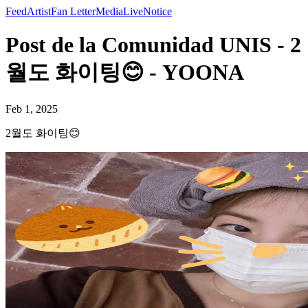
Feed
Artist
Fan Letter
Media
Live
Notice
Post de la Comunidad UNIS - 2
월도 화이팅😊 - YOONA
Feb 1, 2025
2월도 화이팅😊