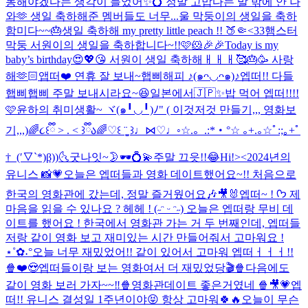
동해야겠다는 생각이 들었어✨💍 정말 고맙다는 말 밖에 안 나
와🫶 생일 축하해준 멤버들도 너무...
울 막둥이의 생일을 축하
함미다~~🎂
생일 축하해 my pretty little peach !! 🍑🤏<33
햄스터
막둥 서원이의 생일을 축하합니다~!!🩷🐹🎉🎉
Today is my
baby’s birthday😍💖😘 서원이 생일 축하해ㅐㅐㅐ🥰🎂🥳 사랑
해🫶🏻
앱떠❤️ 연휴 잘 보내~
햅삐해피 ♪(๑ᴖ◡ᴖ๑)♪
엡떠!! 다들
햅삐햅삐 주말 보내시라요~😆
일본에서🇯🇵✨
밥 먹어 엡떠!!!!
🩷
윤하의 취미생활~ ヾ(๑╹◡╹)ﾉ" ( 이것저것 만들기,,, 영화보
기,,,)
🌈૮꒰ྀི > . < ꒱ྀིა🌈
♡꒰ ¨̮͚ ꒱♩⋈♡♩◦
☆.。.:*・°☆ ｡+.｡☆ﾟ:;｡+ﾟ
†_(′▽`*)β))
🌜굿나잇~🌛
🕶️💍💫
주말 끄읏!!😂
Hi!><
2024년의
유니스 📸💗
오늘은 엡떠들과 영화 데이트했어요~!! 처음으로
한국의 영화관에 갔는데, 정말 즐거웠어요🎶🎥🐰
엡떠~ ! ᡣ𐭩 제
마음을 읽을 수 있나요 ? 헤헤 ! (˶ᵔ ᵕ ᵔ˶) 오늘은 엡떠랑 무비 데
이트를 했어요 ! 한국에서 영화관 가는 거 두 번째인데, 엡떠들
저랑 같이 영화 보고 재미있는 시간 만들어줘서 고마워요 !
⋆˚✿˖°
오늘 너무 재밌었어!! 같이 있어서 고마워 엡떠ㅓㅓㅓ!!
🍿❤️😍
엡떠들이랑 보는 영화여서 더 재밌었당🎬🍿
다음에도
같이 영화 보러 가자~~‼️🍿
영화관데이트 좋은거였네 🍿🎥💗
엡
떠!! 유니스 결성일 1주년이야😝 항상 고마워🍀🔥
오늘이 무슨