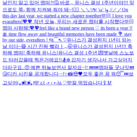
날인지 알고 있어 엡떠?!🤔 바로,,, 유니스 결성 1주년이야!!! 앞
으로도 쭉- 함께 지켜봐 줘야 돼~!❤️‍🔥 ＼＼\\٩( 'ω' )و //／／
On
this day last year, we started a new chapter together🫶🏻 I love you
evarafters!💖💖 작년 오늘, 우리는 새로운 챕터를 시작했다🫶🏻
엡떠 사랑해!💖💖
feel like a brand new person ♡ its been a year !!
🎀 time flew away and beautiful memories have been made 💐 stay
by our side, everafters ! જ⁀➴ ♡
유니스가 결성된지 1년이 되는
날 이다~😆 시간 진짜 빨라ㅏ,,,🤭
유니스가 결성된지 1년!!! 축
하해 엡떠! 축하해 유니스!
유니스 결성 1주년 💌
옛날에 스노보
드 타러갔을때 찍은거에요!!🏂❄️ 갑자기 생각나서 가고싶어지
더라구요..🥺 예쁜 하늘보면서 잘자요~!! 💤💤
엡떠들 굿나잇💤
😴
디카 사진을 공개합니다 ~!✨📸
😎🖤
모두 좋은 꿈 꿔😴💤
보
고싶어(⁎⁍̴̆Ɛ⁍̴̆⁎)
🩵 ૮꒰ ˶• ༝ •˶꒱ა ♡🩵
잘 먹었습니다🥄🥢