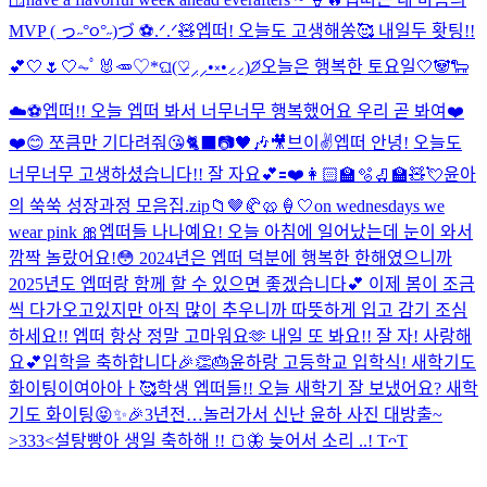
MVP ( っ˶°૦°˶)づ ⚽️.ᐟ.ᐟ
🧸
엡떠! 오늘도 고생해쏭🥰 내일두 홧팅!!
💕
🤍🌷🤍
⏦ﾟ🐰🥕♡︎
*ଘ(♡̷⸝⸝•༝•⸝⸝)੭̸
오늘은 행복한 토요일🤍🐼🐑
☁️⚽️
엡떠!! 오늘 엡떠 봐서 너무너무 행복했어요 우리 곧 봐여❤️
❤️😊 쪼큼만 기다려줘😘
🐈‍⬛📷🖤🎶🎥
브이✌️
엡떠 안녕! 오늘도
너무너무 고생하셨습니다!! 잘 자요💕
🟰❤️
👩🏻‍🏫🫧🛼🏫🧸💘
윤아
의 쑥쑥 성장과정 모음집.zip📁
🤎🥐🥨🍦🤍
on wednesdays we
wear pink 🎀
엡떠들 나나예요! 오늘 아침에 일어났는데 눈이 와서
깜짝 놀랐어요!😳 2024년은 엡떠 덕분에 행복한 한해였으니까
2025년도 엡떠랑 함께 할 수 있으면 좋겠습니다💕 이제 봄이 조금
씩 다가오고있지만 아직 많이 추우니까 따뜻하게 입고 감기 조심
하세요!! 엡떠 항상 정말 고마워요🫶 내일 또 봐요!! 잘 자! 사랑해
요💕
입학을 축하합니다🎉👏🎂
윤하랑 고등학교 입학식! 새학기도
화이팅이여아아ㅏ🥰
학생 엡떠들!! 오늘 새학기 잘 보냈어요? 새학
기도 화이팅😝✨🎉
3년전…놀러가서 신난 윤하 사진 대방출~
>333<
설탕빵아 생일 축하해 !! 🍞🦋 늦어서 소리 ..! TᴖT