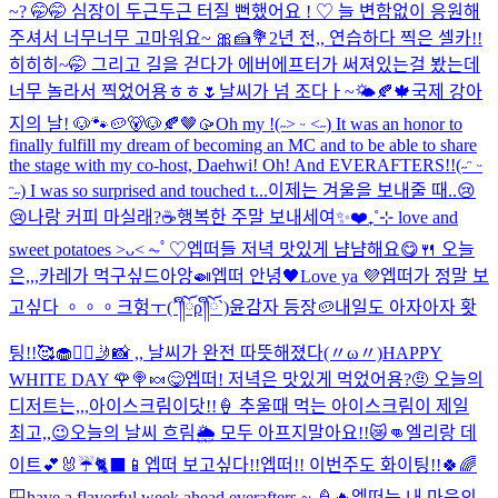
~? 🤭🤭 심장이 두근두근 터질 뻔했어요 ! ‪♡ 늘 변함없이 응원해
주셔서 너무너무 고마워요~ 🎀🍰💐
2년 전,, 연습하다 찍은 셀카!!
히히히~🤭 그리고 길을 걷다가 에버에프터가 써져있는걸 봤는데
너무 놀라서 찍었어용ㅎㅎ🌷
날씨가 넘 조다ㅏ~🌤️🍂🍁
국제 강아
지의 날! 🐶🐾
🥔🐻🐶🍂🤎🥠
Oh my !(˶˃ ᵕ ˂˶) It was an honor to
finally fulfill my dream of becoming an MC and to be able to share
the stage with my co-host, Daehwi! Oh! And EVERAFTERS!!(˶ᵔ ᵕ
ᵔ˶) I was so surprised and touched t...
이제는 겨울을 보내줄 때..😢
😢
나랑 커피 마실래?☕️
행복한 주말 보내세여✨❤️
₊˚⊹ love and
sweet potatoes ˃ᴗ˂ ⏦ﾟ♡︎
엡떠들 저녁 맛있게 냠냠해요😋🍴 오늘
은,,,카레가 먹구싶드아앙🍛
엡떠 안녕🖤
Love ya 💜
엡떠가 정말 보
고싶다 。。。크헝ㅜ(´༎ຶོρ༎ຶོ`)
윤감자 등장🥔
내일도 아자아자 홧
팅!!🥰
🧁❤️‍🔥
🤳📸 ,, 날씨가 완전 따뜻해졌다(〃ω〃)
HAPPY
WHITE DAY 🌹🍭🍬
😋
엡떠! 저녁은 맛있게 먹었어용?🤨 오늘의
디저트는,,,아이스크림이닷!!🍦 추울때 먹는 아이스크림이 제일
최고,,😉
오늘의 날씨 흐림🌦️ 모두 아프지말아요!!😿👊
엘리랑 데
이트💕🐰☔️🐈‍⬛📱
엡떠 보고싶다!!
엡떠!! 이번주도 화이팅!!🍀🌈
🪟
have a flavorful week ahead everafters ~ 🍦🔥
엡떠는 내 마음의