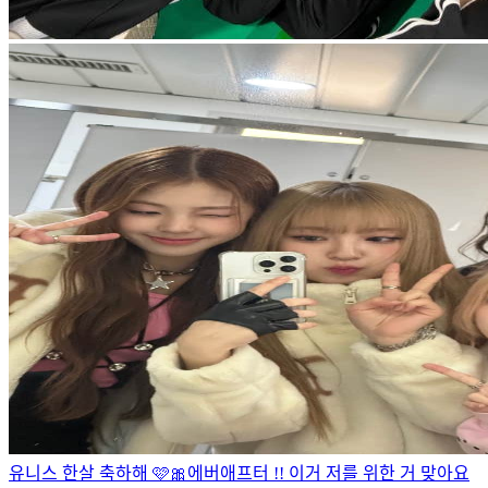
유니스 한살 축하해 🩷🎀
에버애프터 !! 이거 저를 위한 거 맞아요