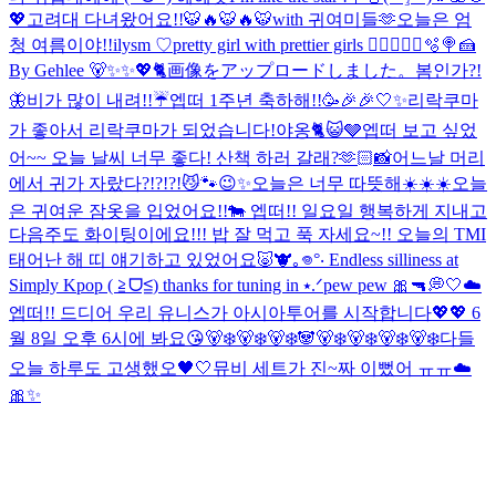
💖
고려대 다녀왔어요!!🐯🔥🐯🔥🐯
with 귀여미들🫶
오늘은 엄
청 여름이야!!
ilysm ♡
pretty girl with prettier girls 😮‍💨
🧑‍🍳🐰🫧🍭🍰
By Gehlee 🐻✨✨💖🐈
画像をアップロードしました。
봄인가?!
🦋
비가 많이 내려!!☔️
엡떠 1주년 축하해!!🥳🎉🎉
🤍✨
리락쿠마
가 좋아서 리락쿠마가 되었습니다!
야옹🐈😺🩶
엡떠 보고 싶었
어~~ 오늘 날씨 너무 좋다! 산책 하러 갈래?🫶🏻
📸
어느날 머리
에서 귀가 자랐다?!?!?!😼🐾
😉✨
오늘은 너무 따뜻해☀️☀️☀️
오늘
은 귀여운 잠옷을 입었어요!!🐄 엡떠!! 일요일 행복하게 지내고
다음주도 화이팅이에요!!! 밥 잘 먹고 푹 자세요~!! 오늘의 TMI
태어난 해 띠 얘기하고 있었어요🐷🐮
｡𖦹°‧ Endless silliness at
Simply Kpop ( ≧ᗜ≦) thanks for tuning in ⭑.ᐟ
pew pew 🎀🔫
💭🤍☁️
엡떠!! 드디어 우리 유니스가 아시아투어를 시작합니다💖💖 6
월 8일 오후 6시에 봐요😘
🐻‍❄️🐻‍❄️🐻‍❄️🐼🐻‍❄️🐻‍❄️🐻‍❄️🐻‍❄️
다들
오늘 하루도 고생했오🖤🤍
뮤비 세트가 진~짜 이뻤어 ㅠㅠ☁️
🎀✨