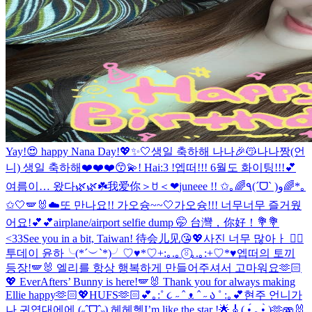
Yay!😍 happy Nana Day!💖✨🤍
생일 축하해 나나🎉😽
나나짱(언
니) 생일 축하해❤️❤️❤️😙💫
! Hai:3 !
엡떠!!! 6월도 화이팅!!!💕
여름이… 왔다🌿🌿☘️
我爱你＞ꇴ＜❤︎
juneee !! ✩｡🌈٩(ˊᗜˋ )و🌈*｡
✩
🤍🪽🐰☁️
또 만나요!! 가오슝~~🤍
가오슝!!! 너무너무 즐거웠
어요!💕💕
airplane/airport selfie dump 🤭 台灣，你好！💐💐
<33
See you in a bit, Taiwan! 待会儿见😘💖
사진 너무 많아ㅏ 😵‍💫
투데이 윤하╰(*´︶`*)╯♡
♥*♡+:｡.｡ ⍤⃝｡.｡:+♡*♥
엡떠의 토끼
등장!🪽🐰 엘리를 항상 행복하게 만들어주셔서 고마워요🫶🏻
💖 EverAfters’ Bunny is here!🪽🐰 Thank you for always making
Ellie happy🫶🏻💖
HUFS🫶🏻
💕｡:˚ ૮ ˶ ˆ ᴥ ˆ ˶ ა ˚ :｡💕
현주 언니가
나 귀엽대에에 (˶ˆᗜˆ˵) 헤헤헷
I’m like the star !🌟🎸
( •́ ₃ •̀ )🫶
🫨🐰