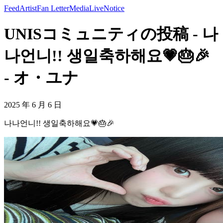
Feed
Artist
Fan Letter
Media
Live
Notice
UNISコミュニティの投稿 - 나
나언니!! 생일축하해요💗🎂🎉
- オ・ユナ
2025 年 6 月 6 日
나나언니!! 생일축하해요💗🎂🎉