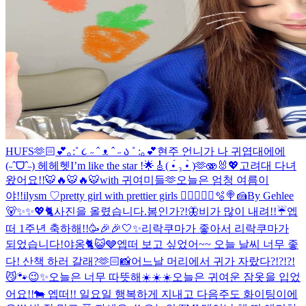
HUFS🫶🏻
💕｡:˚ ૮ ˶ ˆ ᴥ ˆ ˶ ა ˚ :｡💕
현주 언니가 나 귀엽대에에
(˶ˆᗜˆ˵) 헤헤헷
I’m like the star !🌟🎸
( •́ ₃ •̀ )🫶
🫨🐰💖
고려대 다녀
왔어요!!🐯🔥🐯🔥🐯
with 귀여미들🫶
오늘은 엄청 여름이
야!!
ilysm ♡
pretty girl with prettier girls 😮‍💨
🧑‍🍳🐰🫧🍭🍰
By Gehlee
🐻✨✨💖🐈
사진을 올렸습니다.
봄인가?!🦋
비가 많이 내려!!☔️
엡
떠 1주년 축하해!!🥳🎉🎉
🤍✨
리락쿠마가 좋아서 리락쿠마가
되었습니다!
야옹🐈😺🩶
엡떠 보고 싶었어~~ 오늘 날씨 너무 좋
다! 산책 하러 갈래?🫶🏻
📸
어느날 머리에서 귀가 자랐다?!?!?!
😼🐾
😉✨
오늘은 너무 따뜻해☀️☀️☀️
오늘은 귀여운 잠옷을 입었
어요!!🐄 엡떠!! 일요일 행복하게 지내고 다음주도 화이팅이에