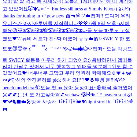
요!!! 밥 잘 먹고 푹 자세요~!! 오늘의 TMI 태어난 해 띠 얘기하
고 있었어요🐷🐮
｡𖦹°‧ Endless silliness at Simply Kpop ( ≧ᗜ≦)
thanks for tuning in ⭑.ᐟ
pew pew 🎀🔫
💭🤍☁️
엡떠!! 드디어 우리
유니스가 아시아투어를 시작합니다💖💖 6월 8일 오후 6시에
봐요😘
🐻‍❄️🐻‍❄️🐻‍❄️🐼🐻‍❄️🐻‍❄️🐻‍❄️🐻‍❄️
다들 오늘 하루도 고생
했오🖤🤍
뮤비 세트가 진~짜 이뻤어 ㅠㅠ☁️🎀✨
SWICY 한 코
토코😈😇
🩵 ૮ ྀི_ _ ྀིა · ° ᙆᙆᙆ 🩵
🌙🛏️👻😉🤍
엡떠~ 오늘 막방으
로 SWICY 활동을 마무리 하게 되었어요:) 음방하면서 엡떠들
많이 만날수 있어서 너무 행복했고 엡떠들 덕분에 1위도 할 수
있었어요💝 너무너무 고맙고 우리 영원히 함께해요☺️💗
👧😳
🍬🌶️
당신의 안경윤하를 pick 하세요!!
🤍🖤🐧
뮤뱅 윤하🐶🩷
bench model era 🤭
오늘 첫 mc윤아 등장이요~😆
태국 줄거웠어
용💕💕 🇹🇭 또 가고싶아🫶💕
yeehaw 🤠🧸💫
.˚ * heaven sent ໒꒱
🖤🐼🐈‍⬛☁️🎤
방콕 사랑해🇹🇭🇹🇭❤️💖
night stroll in 🇹🇭 :D
🍓
🍩