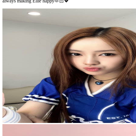
always making Ellie happy🫶🏻💖