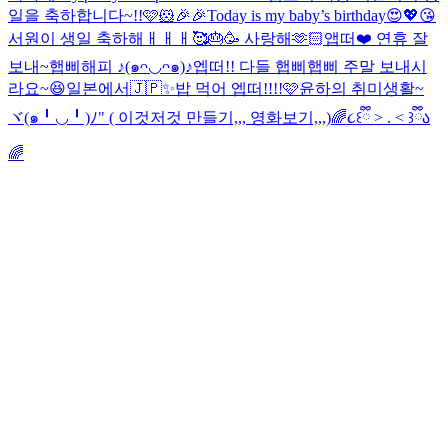
일을 축하합니다~!!🩷🐹🎉🎉
Today is my baby’s birthday😍💖😘
서원이 생일 축하해ㅐㅐㅐ🥰🎂🥳 사랑해🫶🏻
앱떠❤️ 연휴 잘
보내~
햅삐해피 ♪(๑ᴖ◡ᴖ๑)♪
엡떠!! 다들 햅삐햅삐 주말 보내시
라요~😆
일본에서🇯🇵✨
밥 먹어 엡떠!!!!🩷
윤하의 취미생활~
ヾ(๑╹◡╹)ﾉ" ( 이것저것 만들기,,, 영화보기,,,)
🌈૮꒰ྀི > . < ꒱ྀིა
🌈