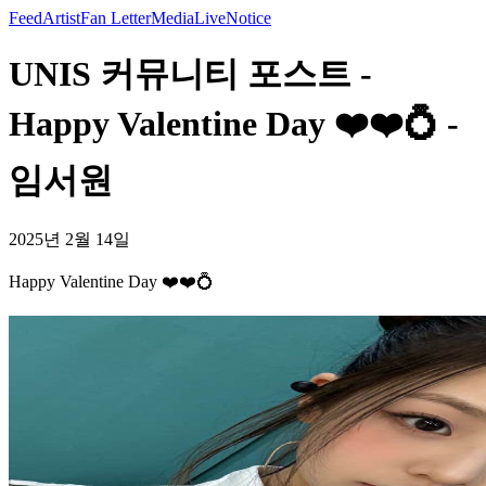
Feed
Artist
Fan Letter
Media
Live
Notice
UNIS 커뮤니티 포스트 -
Happy Valentine Day ❤️❤️💍 -
임서원
2025년 2월 14일
Happy Valentine Day ❤️❤️💍