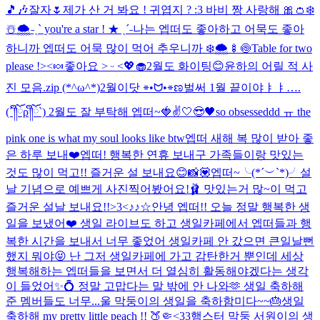
🎵🎶
잘자🌷
제가 산 거 봐요 ! 귀엽지 ? :3 바비 짱 사랑해 🎀👛
❄️
☃️🌨️
˗ˏˋ you're a star ! ★ ˎˊ˗
나는 엡떠도 좋아하고 어묵도 좋아
하니까 엡떠도 어묵 많이 먹어 추우니까 ❄️🌨️🍢🍥
Table for two
please !><🍬
좋아요 ˃ ᵕ ˂💖🧁
2월도 화이팅😊
윤하의 어릴 적 사
진 모음.zip (*^ω^*)
2월이닷 ⌯•ᗢ•⌯ಣ
벌써 1월 끝이야ㅑㅑ….
(´༎ຶོρ༎ຶོ`) 2월도 잘 부탁해 엡떠~🍓✌️
🤍😎🖤
so obsesseddd ㅠ the
pink one is what my soul looks like btw
엡떠 새해 복 많이 받아 좋
은 하루 보내❤️
엡떠! 행복한 연휴 보내구 가족들이랑 맛있는
것도 많이 먹고!! 즐거운 설 보내요😊
📸💟
엡떠~╰(*´︶`*)╯설
날 기념으로 예쁘게 사진찍어봤어요!🩰 맛있는거 많~이 먹고
즐거운 설날 보내요!!>3<
♪♪☆
안녕 엡떠!! 오늘 정말 행복한 생
일을 보냈어❤️ 생일 라이브도 하고 생일카페에서 엡떠들과 행
복한 시간을 보내서 너무 좋었어 생일카페 안 갔으면 큰일날뻔
했지 뭐야😝 난 그저 생일카페에 가고 감탄한거 뿐인데 세상
행복해하는 엡떠들을 보면서 더 열심히 활동해야겠다는 생각
이 들었어✨💍 정말 고맙다는 말 밖에 안 나와🫶 생일 축하해
준 멤버들도 너무...
울 막둥이의 생일을 축하함미다~~🎂
생일
축하해 my pretty little peach !! 🍑🤏<33
햄스터 막둥 서원이의 생