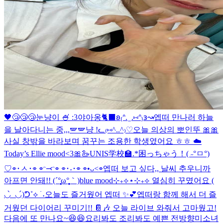
🖤
😴😴😴
눈냥이 🍧 :3
야아옹🐈‍⬛
𐐪₍ᐢ. ̫ .⑅ᐢ₎𐑂↝
엡떠 만나러 하늘
을 날아다니는 중,,,🪽🪽
냥 !ᓚ₍⑅^..^₎♡
오늘 의상의 뽀인뚜 🎀🎀
사실 창밖을 바라보며 꿈꾸는 조용한 학생였어요 ㅎㅎ ☁️
Today’s Ellie mood<3🎀🦢
UNIS学校🏫.*
困っちゃう！( ˶°ㅁ°)
♡
⌯･ㅅ･⌯ ⌯ᵔ⤙ᵔ⌯ ⌯･˕･⌯ ⌯•ᴗ<⌯
엡떠 보고 싶다,, 날씨 추우니까
아프면 안돼!! (´°̥̥̥̥̥̥̥̥ω°̥̥̥̥̥̥̥̥｀)
blue mood⊹₊⟡⋆
⊹₊⟡ 열심히 꾸몄어요 (
◡̀_◡́)ᕤ˚⟡ ࣪ ˖
오늘도 즐거웠어 엡떠 ✨💕
엡떠랑 함께 해서 더 즐
거웠던 다이어리 꾸미기!! 📔🎶 오늘 라이브 와줘서 고마웠고!
다음에 또 만나요~😆😆
요리봐도 조리봐도 예쁜 전방향미소녀