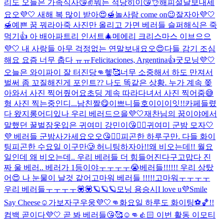
리도 오늘은 가족식사😘✌️
뭐든 적당히이😘👌
해피설날보내세
요오💜🤍 새해 복 많이 받아😍🍯
놀사람 come on😉
잘자아💜🤍
🍯예쁜 꿈 꿔라아
죽 사진만 올리고 가면 베러들 슬퍼해
식은 죽
먹기👍 아 배아파
트리 인서트🎄
메에리 크리스마스 이브으으
💜🤍 내 사랑들 아무 걱정없는 연말보내요오😍
다들 감기 조심
해요 요즘 너무 춥다 ㅠㅠ
Felicitaciones, Argentina👍
굿모닝💜🤍
오늘은 와이파이 잘 터진당👊헿🥰
너무 소중해서 하도 만져서
벌써 좀 꼬질해진게 포인트
?? 나도 똑같은 상황. 누가 계속 쫒
아와서 사진 찍어줬어요
초딩 계속 따라다녀서 사진 찍어줌😅
형 사진 찍는중인디...
남친짤😋
이쁘니들
호이이이잇!!
카페들렸
다 왔지롱
어디있나 우리 베러드으을💜🤍
재찬님의 꿈이야에서
말했던 꿀벌잠옷입은 귀여미 강민이😘👍🏻
귀여미 군밤 모자🤍
💜 베러들 군밤사가세요오오😘👍🏻
피곤한 하루구만. 다들 화이
팅
피곤한 수요일 이구만🥲 허니팅하자아!!
왜 비오는데!! 월요
일인데 왜 비오는데.. 우리 베러들 더 힘들어진다구
고맙다 진
짜 울 베러.. 베러가 1등이야ㅜㅜㅜㅜ😭
베러들!!!!!! 우리 상탔
어😍 나 눈물이 날것 같어
고마워 베러들 !!!!!
고마워ㅜㅜㅜㅜ
우리 베러들ㅜㅜㅜㅜ💟💟
🪐🪐🪐
모닝 용승시
I love u💜
Smile
Say Cheese☺️
가보자구우웅💜🤍👊
화요일 하루도 화이팅⚽️🏀!!
컴백 곧이다💜🤍 곧 봐 베러들😘🥰☺️👊👍🏻 이번 활동 이모티