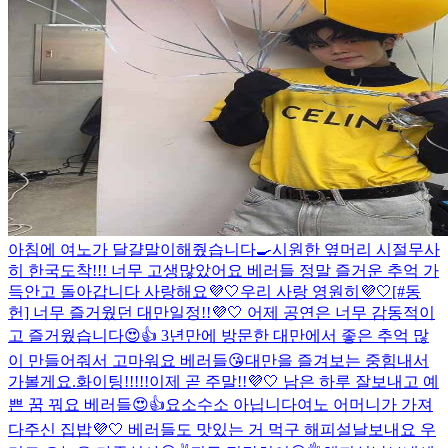
아침에 여노가 달걀말이해줬습니다🍳
시원한 옆머리 시절
무사
히 한국도착!!! 너무 고생많았어요 베러들 정말 즐거운 추억 가
득안고 돌아갑니다 사랑해요💜🤍
우리 사랑 영원히💜🤍
[#동
헌] 너무 즐거웠던 대만일정!!💜🤍 어제 공연은 너무 감동적이
고 즐거웠습니다😍👍 3년만에 방문한 대만에서 좋은 추억 많
이 만들어줘서 고마워요 베러들😘
대만을 즐겨보는 중
힘내서
가볼게요.
화이팅!!!!!
이제 곧 주말!!💜🤍 남은 하루 잘보내고 예
쁜 꿈 꿔요 베러들😍👍
요소수소 아닙니다
여노 어머니가 가져
다주신 집밥💜🤍 베러들도 맛있는 거 먹구 해피설날보내요 우