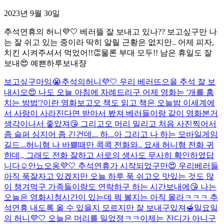
2023년 9월 30일
추석연휴의 허니💜🤍 베러뜰 잘 보내고 있나?? 보고싶구만 나
는 잘 쉬고 있는 중이라 딱히 알릴 근황은 없지만.. 어제 피자,
치킨 시켜주셔서 먹었어!!👏물론 부대 모두!! 남은 휴일도 잘
보내😍 예쁜하루보내쟝
보고싶구마잉😭
추석의허니💜🤍 우리 베러뜨으을 추석 잘 보
내시오😍 나도 오늘 아침에 차례드리구 어제 영화는 '개를 훔
치는 방법'?이란 영화보고오 책도 읽고 책은 오늘밤 이세계에
서 사랑이 사라진다면 받아서 봤져 베러들이랑 같이 영화본거
생각이나서 좋았져😘 그리고오 머리 밀리고 처음 사진찍어서
좀 슬퍼 심지어 좀 긴건데... 하...아 그리고 나 하는 모바일게임
길드...
허니형 나 바쁠때만 콕콕 전화와.. 요새 허니형 전화 귀
한데,, 그래도 전화 잘하고 서로의 생사도 무사히 확인하였답
니다☺️
안뇨오옹💜🤍 추석연휴가 시작되었구만😍 우리베러들
아직 푹잘자고 있겠지만 오늘 하루 푹 쉬고오 맛있는 것도 많
이 챙겨먹구 가족들이랑도 연락하구 하는 시간보내에😘 나는
오늘은 영화시청시간이 있는데 뭐 볼지는 아직 몰라ㅋㅋㅋ 추
석연휴 내도록 올 수 있을지 모르지만 잘 보내구있져🍯
일요일
의 허니💜🤍 오늘은 머리를 밀었졍ㅋㅋ이제는 잔디가 아니구