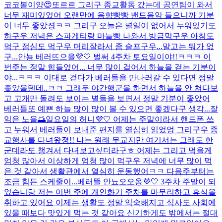
코코볼이양😍또르르 그리구 종교활동 갔는데 공연팀이 와서
너무 재미있었어 오랜만에 음향빵빵 밴드음악 들으니까 기분
이 너무 좋았졍ㅋㅋ 그리구 오늘은 별일이 없어서 누워있기도
하구우 저녁은 스파게티랑 마늘빵 나와서 방금먹구우 아침도
먹구 점심도 먹구우 머리잘라서 좀 슬프구우...말고는 뭐가 없
구...
안뇽 베러뜨으을💜🤍 벌써 4주차 토요일이야!!ㅋㅋㅋ 이
번주는 정말 힘들었어... 너무 많이 걸어서 하늘을 걷는 기분이
야...ㅋㅋㅋ 이대로 걷다가 베러들을 만나러갈 수 있다면 정말
좋았을텐데..ㅋㅋ 그래두 야간행군을 하면서 하늘을 안 쳐다보
고 고개만 돌려도 보이는 별들을 보면서 정말 기분이 좋았어
베러들또 예쁜 하늘 많이 많이 볼 수 있으면 좋겠다구 생각...
잘
익은 노을🌅
일요일의 허니💜🤍 어제는 주말이라서 핸드폰 쓰
고 누워서 베러들이 보내준 편지를 열심히 읽었엉 그리구우 종
교행사를 다녀왔졍!! 나는 원래 무교지만 여기서는 그래도 한
군데라도 챙겨서 다녀보고싶더라구ㅎ 어제는 그리고 먹을게
엄청 많아서 이상하게 엄청 많이 먹구우 저녁에 너무 많이 먹
은 것 같아서 생활관에서 열심히 운동했어ㅋㅋ 다음주부터는
조금 힘든 스케줄이...
베러뜰 안뇨오오옹💜🤍 3주차 주말이 되
었습니당 저는 이번 주에 개인화기 주차를 마무리하고 휴식을
취하고 있어요 이제는 생활도 정말 익숙해지고 식사도 사회에
있을 때보다 맛있게 먹는 것 같아요 신기하게도 밖에서는 절대