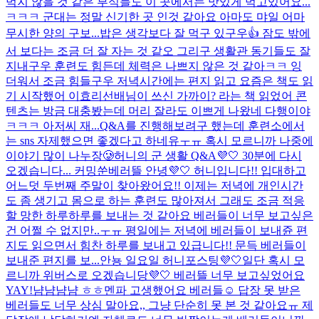
먹지 않을 것 같은 부식들도 이 곳에서는 맛있게 먹고있어요...
ㅋㅋㅋ 군대는 정말 신기한 곳 인것 같아요 아마도 먀일 어마
무시한 양의 구보...
밥은 생각보다 잘 먹구 있구우👍 잠도 밖에
서 보다는 조금 더 잘 자는 것 같오 그리구 생활관 동기들도 잘
지내구우 훈련도 힘든데 체력은 나쁘지 않은 것 같아ㅋㅋ 잉
더워서 조금 힘들구우 저녁시간에는 편지 읽고 요즘은 책도 읽
기 시작했어 이효리선배님이 쓰신 가까이? 라는 책 읽었어 콘
텐츠는 방금 대충봤는데 머리 잘라도 이쁘게 나왔네 다행이야
ㅋㅋㅋ 아저씨 재...
Q&A를 진행해보려구 했는데 훈련소에서
는 sns 자제했으면 좋겠다고 하네유ㅜㅠ 혹시 모르니까 나중에
이야기 많이 나누장🥲
허니의 군 생활 Q&A💜🤍 30분에 다시
오겠습니다... 커밍쑨
베러뜰 안녕💜🤍 허니입니다!! 입대하고
어느덧 두번째 주말이 찾아왔어요!! 이제는 저녁에 개인시간
도 좀 생기고 몸으로 하는 훈련도 많아져서 그래도 조금 적응
할 망한 하루하루를 보내는 것 같아요 베러들이 너무 보고싶은
건 어쩔 수 없지만..ㅜㅠ 평일에는 저녁에 베러들이 보내쥰 편
지도 읽으면서 힘찬 하루를 보내고 있급니다!! 문득 베러들이
보내준 편지를 보...
안뇽 일요일 허니포스팅💜🤍
일단 혹시 모
르니까 위버스로 오겠습니당💜🤍 베러뜰 너무 보고싶었어요
YAY!
냠냠냠냠 ㅎㅎ
멘파 고생했어요 베러들☺️ 답장 못 받은
베러들도 너무 상심 말아요,, 그냥 단순히 못 본 것 같아요ㅠ 제