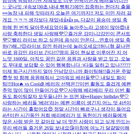
답장에 낙담하기엔 자체로도 너무 반짝이는게 베러들이니깐
✨ 굿나잇 :)
[속보]30초 내내 뻥튀기에만 집중하는 헌더지 출몰
•••농장 내 피해 잇따라
자 오늘은 여기까지!! 저도 이만 자러 갈
게요 ㅋㅋㅋ 생각보다 재밌네👍👍 ps. 다같이 용승아 생일 축
하해 한 번씩 달아주세요
엉아들 놀아주느라 고생이 많아😍
내
사랑 축하한다 생일 사랑해💜🤍
즐거운 강미니2
강민이 콘서트
💜🤍
빨리 라이브 하고 싶은데 음식이 안온다…
연호야 생일 축
하(?)해..?😐
라이브 잠깐 하려는데 놀러오세요!!
허니형 끝나면
바로 유강민 라이브 간다!!
7명의 꿈이 현실로 이루어진 지 어
느덧 1600일. 아직도 꿈만 같은 응원과 사랑을 받고 있고, 오늘
도 무대로 보답할 수 있어 행복합니다 :)
다들 일하고 있나?????
이제 퇴근시간까지 얼마 안남았으니까 화이팅해!!
즐거운 주말
😎
첫 방 함께 응원해줘서 고마워요 베러들💜🤍 내일도 화이
팅!!!
Hot🔥 vs Cool🧊 베러의 선택은??
이번 활동도 즐겁게 예쁜
추억 많이 많이 만들어가요💜🤍
사랑해 베리베리 우리 이번 활
동도 화이팅
잘자 모두들
나만 눈 뜨면 돼👀
Happy birthday💜🤍
사랑하는 베러들 '베러'라는 예쁜 이름이 생긴지 어느 덧 4년이
라는 시간이 흘렀어요😍 정말 시간이 빠르구나 생각이 들어요
4년이란 시간동안 저희 베리베리가 또 동헌이가 베러들에게
많은 사랑 받은 것 같아요 날 더 멋진 사람이 되고 싶게 만드는
우리 베러들 즐거운 26일 보내요😘
아침에 여노가 달걀말이해