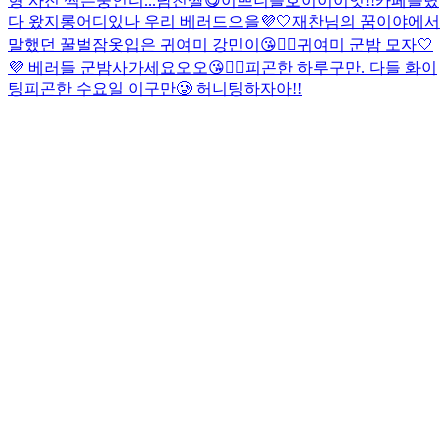
형 사진 찍는중인디...
남친짤😋
이쁘니들
호이이이잇!!
카페들렸
다 왔지롱
어디있나 우리 베러드으을💜🤍
재찬님의 꿈이야에서
말했던 꿀벌잠옷입은 귀여미 강민이😘👍🏻
귀여미 군밤 모자🤍
💜 베러들 군밤사가세요오오😘👍🏻
피곤한 하루구만. 다들 화이
팅
피곤한 수요일 이구만🥲 허니팅하자아!!