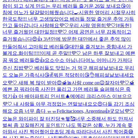
람이 되고 싶게 만드는 우리 베러들 즐거운 26일 보내요😘
아
침에 여노가 달걀말이해줬습니다🍳
시원한 옆머리 시절
무사히
한국도착!!! 너무 고생많았어요 베러들 정말 즐거운 추억 가득
안고 돌아갑니다 사랑해요💜🤍
우리 사랑 영원히💜🤍
[#동헌]
너무 즐거웠던 대만일정!!💜🤍 어제 공연은 너무 감동적이고
즐거웠습니다😍👍 3년만에 방문한 대만에서 좋은 추억 많이
만들어줘서 고마워요 베러들😘
대만을 즐겨보는 중
힘내서 가
볼게요.
화이팅!!!!!
이제 곧 주말!!💜🤍 남은 하루 잘보내고 예쁜
꿈 꿔요 베러들😍👍
요소수소 아닙니다
여노 어머니가 가져다
주신 집밥💜🤍 베러들도 맛있는 거 먹구 해피설날보내요 우리
도 오늘은 가족식사😘✌️
뭐든 적당히이😘👌
해피설날보내세요
오💜🤍 새해 복 많이 받아😍🍯
놀사람 come on😉
잘자아💜🤍🍯
예쁜 꿈 꿔라아
죽 사진만 올리고 가면 베러들 슬퍼해
식은 죽
먹기👍 아 배아파
트리 인서트🎄
메에리 크리스마스 이브으으
💜🤍 내 사랑들 아무 걱정없는 연말보내요오😍
다들 감기 조심
해요 요즘 너무 춥다 ㅠㅠ
Felicitaciones, Argentina👍
굿모닝💜🤍
오늘은 와이파이 잘 터진당👊헿🥰
너무 소중해서 하도 만져서
벌써 좀 꼬질해진게 포인트
?? 나도 똑같은 상황. 누가 계속 쫒
아와서 사진 찍어줬어요
초딩 계속 따라다녀서 사진 찍어줌😅