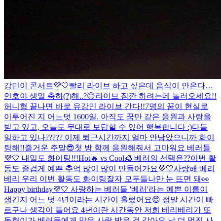
강민이 콘서트💜🤍
빨리 라이브 하고 싶은데 음식이 안온다…
연호야 생일 축하(?)해..?😐
라이브 잠깐 하려는데 놀러오세요!!
허니형 끝나면 바로 유강민 라이브 간다!!
7명의 꿈이 현실로
이루어진 지 어느덧 1600일. 아직도 꿈만 같은 응원과 사랑을
받고 있고, 오늘도 무대로 보답할 수 있어 행복합니다 :)
다들
일하고 있나????? 이제 퇴근시간까지 얼마 안남았으니까 화이
팅해!!
즐거운 주말😎
첫 방 함께 응원해줘서 고마워요 베러들
💜🤍 내일도 화이팅!!!
Hot🔥 vs Cool🧊 베러의 선택은??
이번 활
동도 즐겁게 예쁜 추억 많이 많이 만들어가요💜🤍
사랑해 베리
베리 우리 이번 활동도 화이팅
잘자 모두들
나만 눈 뜨면 돼👀
Happy birthday💜🤍 사랑하는 베러들 '베러'라는 예쁜 이름이
생긴지 어느 덧 4년이라는 시간이 흘렀어요😍 정말 시간이 빠
르구나 생각이 들어요 4년이란 시간동안 저희 베리베리가 또
동헌이가 베러들에게 많은 사랑 받은 것 같아요 날 더 멋진 사