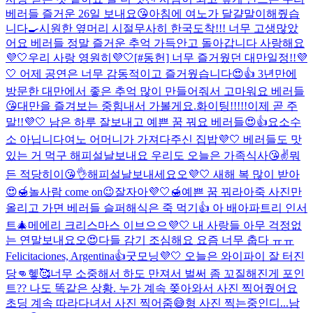
베러들 즐거운 26일 보내요😘
아침에 여노가 달걀말이해줬습
니다🍳
시원한 옆머리 시절
무사히 한국도착!!! 너무 고생많았
어요 베러들 정말 즐거운 추억 가득안고 돌아갑니다 사랑해요
💜🤍
우리 사랑 영원히💜🤍
[#동헌] 너무 즐거웠던 대만일정!!💜
🤍 어제 공연은 너무 감동적이고 즐거웠습니다😍👍 3년만에
방문한 대만에서 좋은 추억 많이 만들어줘서 고마워요 베러들
😘
대만을 즐겨보는 중
힘내서 가볼게요.
화이팅!!!!!
이제 곧 주
말!!💜🤍 남은 하루 잘보내고 예쁜 꿈 꿔요 베러들😍👍
요소수
소 아닙니다
여노 어머니가 가져다주신 집밥💜🤍 베러들도 맛
있는 거 먹구 해피설날보내요 우리도 오늘은 가족식사😘✌️
뭐
든 적당히이😘👌
해피설날보내세요오💜🤍 새해 복 많이 받아
😍🍯
놀사람 come on😉
잘자아💜🤍🍯예쁜 꿈 꿔라아
죽 사진만
올리고 가면 베러들 슬퍼해
식은 죽 먹기👍 아 배아파
트리 인서
트🎄
메에리 크리스마스 이브으으💜🤍 내 사랑들 아무 걱정없
는 연말보내요오😍
다들 감기 조심해요 요즘 너무 춥다 ㅠㅠ
Felicitaciones, Argentina👍
굿모닝💜🤍 오늘은 와이파이 잘 터진
당👊헿🥰
너무 소중해서 하도 만져서 벌써 좀 꼬질해진게 포인
트
?? 나도 똑같은 상황. 누가 계속 쫒아와서 사진 찍어줬어요
초딩 계속 따라다녀서 사진 찍어줌😅
형 사진 찍는중인디...
남