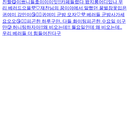
친짤😋
이쁘니들
호이이이잇!!
카페들렸다 왔지롱
어디있나 우
리 베러드으을💜🤍
재찬님의 꿈이야에서 말했던 꿀벌잠옷입은
귀여미 강민이😘👍🏻
귀여미 군밤 모자🤍💜 베러들 군밤사가세
요오오😘👍🏻
피곤한 하루구만. 다들 화이팅
피곤한 수요일 이구
만🥲 허니팅하자아!!
왜 비오는데!! 월요일인데 왜 비오는데..
우리 베러들 더 힘들어진다구