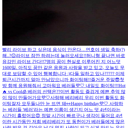
빨리 라이브 하고 싶은데 음식이 안온다…
연호야 생일 축하(?)
해..?😐
라이브 잠깐 하려는데 놀러오세요!!
허니형 끝나면 바로
유강민 라이브 간다!!
7명의 꿈이 현실로 이루어진 지 어느덧
1600일. 아직도 꿈만 같은 응원과 사랑을 받고 있고, 오늘도 무
대로 보답할 수 있어 행복합니다 :)
다들 일하고 있나????? 이제
퇴근시간까지 얼마 안남았으니까 화이팅해!!
즐거운 주말😎
첫
방 함께 응원해줘서 고마워요 베러들💜🤍 내일도 화이팅!!!
Hot
🔥 vs Cool🧊 베러의 선택은??
이번 활동도 즐겁게 예쁜 추억 많
이 많이 만들어가요💜🤍
사랑해 베리베리 우리 이번 활동도 화
이팅
잘자 모두들
나만 눈 뜨면 돼👀
Happy birthday💜🤍 사랑하
는 베러들 '베러'라는 예쁜 이름이 생긴지 어느 덧 4년이라는
시간이 흘렀어요😍 정말 시간이 빠르구나 생각이 들어요 4년
이란 시간동안 저희 베리베리가 또 동헌이가 베러들에게 많은
사랑 받은 것 같아요 날 더 멋진 사람이 되고 싶게 만드는 우리