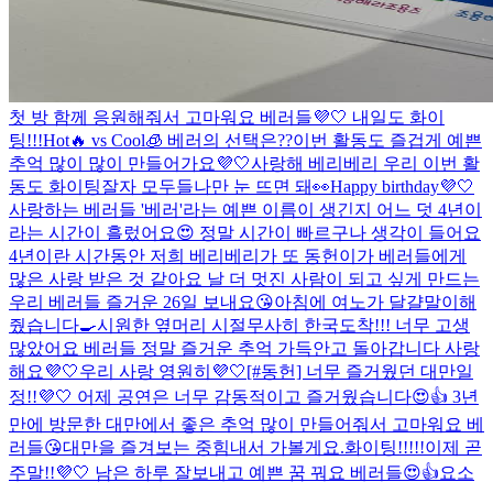
첫 방 함께 응원해줘서 고마워요 베러들💜🤍 내일도 화이
팅!!!
Hot🔥 vs Cool🧊 베러의 선택은??
이번 활동도 즐겁게 예쁜
추억 많이 많이 만들어가요💜🤍
사랑해 베리베리 우리 이번 활
동도 화이팅
잘자 모두들
나만 눈 뜨면 돼👀
Happy birthday💜🤍
사랑하는 베러들 '베러'라는 예쁜 이름이 생긴지 어느 덧 4년이
라는 시간이 흘렀어요😍 정말 시간이 빠르구나 생각이 들어요
4년이란 시간동안 저희 베리베리가 또 동헌이가 베러들에게
많은 사랑 받은 것 같아요 날 더 멋진 사람이 되고 싶게 만드는
우리 베러들 즐거운 26일 보내요😘
아침에 여노가 달걀말이해
줬습니다🍳
시원한 옆머리 시절
무사히 한국도착!!! 너무 고생
많았어요 베러들 정말 즐거운 추억 가득안고 돌아갑니다 사랑
해요💜🤍
우리 사랑 영원히💜🤍
[#동헌] 너무 즐거웠던 대만일
정!!💜🤍 어제 공연은 너무 감동적이고 즐거웠습니다😍👍 3년
만에 방문한 대만에서 좋은 추억 많이 만들어줘서 고마워요 베
러들😘
대만을 즐겨보는 중
힘내서 가볼게요.
화이팅!!!!!
이제 곧
주말!!💜🤍 남은 하루 잘보내고 예쁜 꿈 꿔요 베러들😍👍
요소