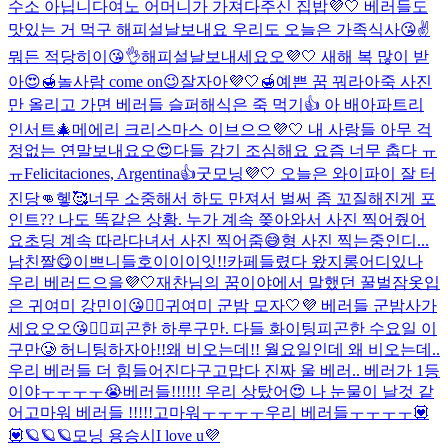
수소 아닙니다
여노 어머니가 가져다주신 집밥💜🤍 베러들도
맛있는 거 먹구 해피설날보내요 우리도 오늘은 가족식사😘✌️
뭐든 적당히이😘👌
해피설날보내세요오💜🤍 새해 복 많이 받
아😍🍯
놀사람 come on😉
잘자아💜🤍🍯예쁜 꿈 꿔라아
죽 사진
만 올리고 가면 베러들 슬퍼해
식은 죽 먹기👍 아 배아파
트리
인서트🎄
메에리 크리스마스 이브으으💜🤍 내 사랑들 아무 걱
정없는 연말보내요오😍
다들 감기 조심해요 요즘 너무 춥다 ㅠ
ㅠ
Felicitaciones, Argentina👍
굿모닝💜🤍 오늘은 와이파이 잘 터
진당👊헿🥰
너무 소중해서 하도 만져서 벌써 좀 꼬질해진게 포
인트
?? 나도 똑같은 상황. 누가 계속 쫒아와서 사진 찍어줬어
요
초딩 계속 따라다녀서 사진 찍어줌😅
형 사진 찍는중인디...
남친짤😋
이쁘니들
호이이이잇!!
카페들렸다 왔지롱
어디있나
우리 베러드으을💜🤍
재찬님의 꿈이야에서 말했던 꿀벌잠옷입
은 귀여미 강민이😘👍🏻
귀여미 군밤 모자🤍💜 베러들 군밤사가
세요오오😘👍🏻
피곤한 하루구만. 다들 화이팅
피곤한 수요일 이
구만🥲 허니팅하자아!!
왜 비오는데!! 월요일인데 왜 비오는데..
우리 베러들 더 힘들어진다구
고맙다 진짜 울 베러.. 베러가 1등
이야ㅜㅜㅜㅜ😭
베러들!!!!!! 우리 상탔어😍 나 눈물이 날것 같
어
고마워 베러들 !!!!!
고마워ㅜㅜㅜㅜ우리 베러들ㅜㅜㅜㅜ💟
💟
🪐🪐🪐
모닝 용승시
I love u💜