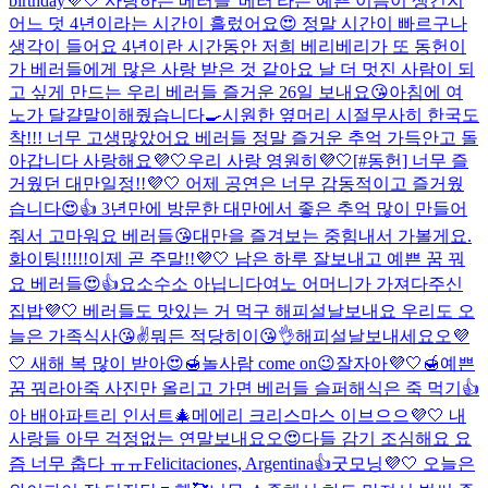
birthday💜🤍 사랑하는 베러들 '베러'라는 예쁜 이름이 생긴지
어느 덧 4년이라는 시간이 흘렀어요😍 정말 시간이 빠르구나
생각이 들어요 4년이란 시간동안 저희 베리베리가 또 동헌이
가 베러들에게 많은 사랑 받은 것 같아요 날 더 멋진 사람이 되
고 싶게 만드는 우리 베러들 즐거운 26일 보내요😘
아침에 여
노가 달걀말이해줬습니다🍳
시원한 옆머리 시절
무사히 한국도
착!!! 너무 고생많았어요 베러들 정말 즐거운 추억 가득안고 돌
아갑니다 사랑해요💜🤍
우리 사랑 영원히💜🤍
[#동헌] 너무 즐
거웠던 대만일정!!💜🤍 어제 공연은 너무 감동적이고 즐거웠
습니다😍👍 3년만에 방문한 대만에서 좋은 추억 많이 만들어
줘서 고마워요 베러들😘
대만을 즐겨보는 중
힘내서 가볼게요.
화이팅!!!!!
이제 곧 주말!!💜🤍 남은 하루 잘보내고 예쁜 꿈 꿔
요 베러들😍👍
요소수소 아닙니다
여노 어머니가 가져다주신
집밥💜🤍 베러들도 맛있는 거 먹구 해피설날보내요 우리도 오
늘은 가족식사😘✌️
뭐든 적당히이😘👌
해피설날보내세요오💜
🤍 새해 복 많이 받아😍🍯
놀사람 come on😉
잘자아💜🤍🍯예쁜
꿈 꿔라아
죽 사진만 올리고 가면 베러들 슬퍼해
식은 죽 먹기👍
아 배아파
트리 인서트🎄
메에리 크리스마스 이브으으💜🤍 내
사랑들 아무 걱정없는 연말보내요오😍
다들 감기 조심해요 요
즘 너무 춥다 ㅠㅠ
Felicitaciones, Argentina👍
굿모닝💜🤍 오늘은