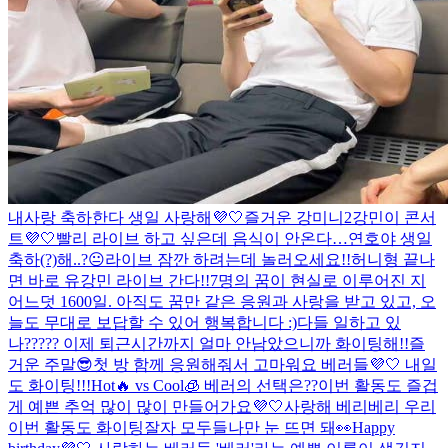
내사랑 축하한다 생일 사랑해💜🤍
즐거운 강미니2
강민이 콘서
트💜🤍
빨리 라이브 하고 싶은데 음식이 안온다…
연호야 생일
축하(?)해..?😐
라이브 잠깐 하려는데 놀러오세요!!
허니형 끝나
면 바로 유강민 라이브 간다!!
7명의 꿈이 현실로 이루어진 지
어느덧 1600일. 아직도 꿈만 같은 응원과 사랑을 받고 있고, 오
늘도 무대로 보답할 수 있어 행복합니다 :)
다들 일하고 있
나????? 이제 퇴근시간까지 얼마 안남았으니까 화이팅해!!
즐
거운 주말😎
첫 방 함께 응원해줘서 고마워요 베러들💜🤍 내일
도 화이팅!!!
Hot🔥 vs Cool🧊 베러의 선택은??
이번 활동도 즐겁
게 예쁜 추억 많이 많이 만들어가요💜🤍
사랑해 베리베리 우리
이번 활동도 화이팅
잘자 모두들
나만 눈 뜨면 돼👀
Happy