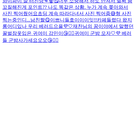
와이파이 잘 터진당👊헿🥰
너무 소중해서 하도 만져서 벌써 좀
꼬질해진게 포인트
?? 나도 똑같은 상황. 누가 계속 쫒아와서
사진 찍어줬어요
초딩 계속 따라다녀서 사진 찍어줌😅
형 사진
찍는중인디...
남친짤😋
이쁘니들
호이이이잇!!
카페들렸다 왔지
롱
어디있나 우리 베러드으을💜🤍
재찬님의 꿈이야에서 말했던
꿀벌잠옷입은 귀여미 강민이😘👍🏻
귀여미 군밤 모자🤍💜 베러
들 군밤사가세요오오😘👍🏻