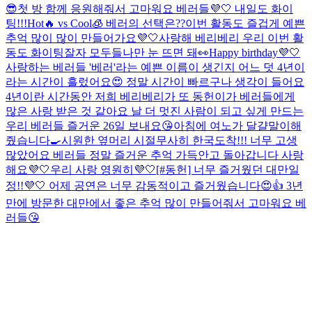
😎
첫 방 함께 응원해줘서 고마워요 베러들💜🤍 내일도 화이
팅!!!
Hot🔥 vs Cool🧊 베러의 선택은??
이번 활동도 즐겁게 예쁜
추억 많이 많이 만들어가요💜🤍
사랑해 베리베리 우리 이번 활
동도 화이팅
잘자 모두들
나만 눈 뜨면 돼👀
Happy birthday💜🤍
사랑하는 베러들 '베러'라는 예쁜 이름이 생긴지 어느 덧 4년이
라는 시간이 흘렀어요😍 정말 시간이 빠르구나 생각이 들어요
4년이란 시간동안 저희 베리베리가 또 동헌이가 베러들에게
많은 사랑 받은 것 같아요 날 더 멋진 사람이 되고 싶게 만드는
우리 베러들 즐거운 26일 보내요😘
아침에 여노가 달걀말이해
줬습니다🍳
시원한 옆머리 시절
무사히 한국도착!!! 너무 고생
많았어요 베러들 정말 즐거운 추억 가득안고 돌아갑니다 사랑
해요💜🤍
우리 사랑 영원히💜🤍
[#동헌] 너무 즐거웠던 대만일
정!!💜🤍 어제 공연은 너무 감동적이고 즐거웠습니다😍👍 3년
만에 방문한 대만에서 좋은 추억 많이 만들어줘서 고마워요 베
러들😘