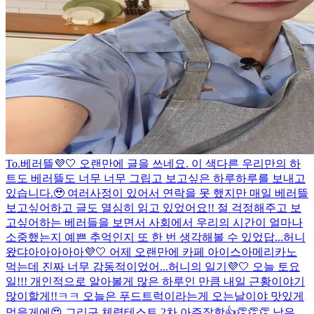
To.베러뜰💜🤍 오랜만에 글을 쓰네요. 이 색다른 우리만의 하
트도 베러뜰도 너무 너무 그립고 보고싶은 하루하루를 보내고
있습니다.🥹 여러사정이 있어서 연락을 못 했지만 매일 베러뜰
보고싶어하고 글도 열심히 읽고 있었어요!! 절 걱정해주고 보
고싶어하는 베러들을 보면서 사회에서 우리의 시간이 얼마나
소중했는지 예쁜 추억인지 또 한 번 생각해볼 수 있었답...
허니
왔댜아아아아아💜🤍 어제 오랜만에 카페 아이스아메리카노
먹는데 진짜 너무 감동적이었어...
허니의 일기💜🤍 오늘 토요
일!!! 개인적으로 알아볼게 많은 하루인 만큼 내일 근황이야기
많이할게!!ㅋㅋ 오늘은 푸드트럭이라는게 오는날이야 맛있게
먹을게에😍 그리구 체력테스트 2차 아주잘함👍👏👏👏 남은