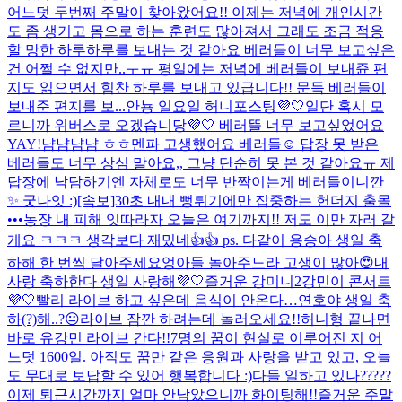
어느덧 두번째 주말이 찾아왔어요!! 이제는 저녁에 개인시간
도 좀 생기고 몸으로 하는 훈련도 많아져서 그래도 조금 적응
할 망한 하루하루를 보내는 것 같아요 베러들이 너무 보고싶은
건 어쩔 수 없지만..ㅜㅠ 평일에는 저녁에 베러들이 보내쥰 편
지도 읽으면서 힘찬 하루를 보내고 있급니다!! 문득 베러들이
보내준 편지를 보...
안뇽 일요일 허니포스팅💜🤍
일단 혹시 모
르니까 위버스로 오겠습니당💜🤍 베러뜰 너무 보고싶었어요
YAY!
냠냠냠냠 ㅎㅎ
멘파 고생했어요 베러들☺️ 답장 못 받은
베러들도 너무 상심 말아요,, 그냥 단순히 못 본 것 같아요ㅠ 제
답장에 낙담하기엔 자체로도 너무 반짝이는게 베러들이니깐
✨ 굿나잇 :)
[속보]30초 내내 뻥튀기에만 집중하는 헌더지 출몰
•••농장 내 피해 잇따라
자 오늘은 여기까지!! 저도 이만 자러 갈
게요 ㅋㅋㅋ 생각보다 재밌네👍👍 ps. 다같이 용승아 생일 축
하해 한 번씩 달아주세요
엉아들 놀아주느라 고생이 많아😍
내
사랑 축하한다 생일 사랑해💜🤍
즐거운 강미니2
강민이 콘서트
💜🤍
빨리 라이브 하고 싶은데 음식이 안온다…
연호야 생일 축
하(?)해..?😐
라이브 잠깐 하려는데 놀러오세요!!
허니형 끝나면
바로 유강민 라이브 간다!!
7명의 꿈이 현실로 이루어진 지 어
느덧 1600일. 아직도 꿈만 같은 응원과 사랑을 받고 있고, 오늘
도 무대로 보답할 수 있어 행복합니다 :)
다들 일하고 있나?????
이제 퇴근시간까지 얼마 안남았으니까 화이팅해!!
즐거운 주말