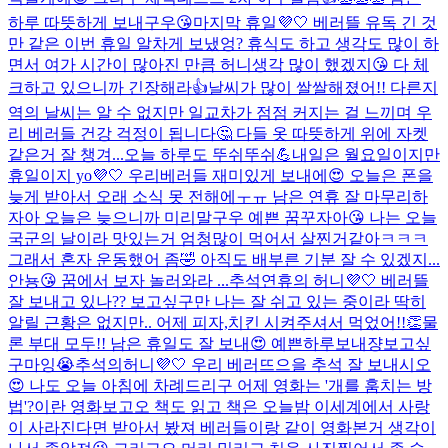
하루 따뜻하게 보내구우😘
마지막 휴일💜🤍 베러뜰 유독 긴 것
만 같은 이번 휴일 알차게 보냈엉? 휴식도 하고 생각도 많이 하
면서 여가 시간이 많아진 만큼 허니생각 많이 했겠지😘 다 체
크하고 있으니까 긴장해라👍날씨가 많이 쌀쌀해졌어!! 다른지
역의 날씨는 알 수 없지만 일교차가 점점 커지는 걸 느끼며 우
리 베러들 건강 걱정이 됩니다🤔 다들 옷 따뜻하게 위에 자켓
같은거 잘 챙겨...
오늘 하루도 뚜쉬뚜쉬💪
내일은 월요일이지만
휴일이지 yo💜🤍 우리베러들 재미있게 보내에😍 오늘은 폰을
늦게 받아서 오래 소식 못 전해에ㅜㅠ 남은 연휴 잘 마무리하
자아 오늘은 늦으니까 미리말구우 예쁜 꿈꾸자아😘 나는 오늘
국군의 날이라 맛있는거 엄청많이 먹어서 살찐거같아ㅋㅋㅋ
그래서 혼자 운동했어 좀🤣 아직도 배부른 기분 잘 수 있겠지...
안뇽😘 꿈에서 보자 놀러와라 ...
추석연휴의 허니💜🤍 베러뜰
잘 보내고 있나?? 보고싶구만 나는 잘 쉬고 있는 중이라 딱히
알릴 근황은 없지만.. 어제 피자,치킨 시켜주셔서 먹었어!!👏물
론 부대 모두!! 남은 휴일도 잘 보내😍 예쁜하루보내쟝
보고싶
구마잉😭
추석의허니💜🤍 우리 베러뜨으을 추석 잘 보내시오
😍 나도 오늘 아침에 차례드리구 어제 영화는 '개를 훔치는 방
법'?이란 영화보고오 책도 읽고 책은 오늘밤 이세계에서 사랑
이 사라진다면 받아서 봤져 베러들이랑 같이 영화본거 생각이