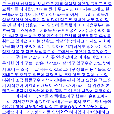
고 누워서 베러들이 보내준 편지를 열심히 읽었엉 그리구우 종
교행사를 다녀왔졍!! 나는 원래 무교지만 여기서는 그래도 한
군데라도 챙겨서 다녀보고싶더라구ㅎ 어제는 그리고 먹을게
엄청 많아서 이상하게 엄청 많이 먹구우 저녁에 너무 많이 먹
은 것 같아서 생활관에서 열심히 운동했어ㅋㅋ 다음주부터는
조금 힘든 스케줄이...
베러뜰 안뇨오오옹💜🤍 3주차 주말이 되
었습니당 저는 이번 주에 개인화기 주차를 마무리하고 휴식을
취하고 있어요 이제는 생활도 정말 익숙해지고 식사도 사회에
있을 때보다 맛있게 먹는 것 같아요 신기하게도 밖에서는 절대
먹지 않을 것 같은 부식들도 이 곳에서는 맛있게 먹고있어요...
ㅋㅋㅋ 군대는 정말 신기한 곳 인것 같아요 아마도 먀일 어마
무시한 양의 구보...
밥은 생각보다 잘 먹구 있구우👍 잠도 밖에
서 보다는 조금 더 잘 자는 것 같오 그리구 생활관 동기들도 잘
지내구우 훈련도 힘든데 체력은 나쁘지 않은 것 같아ㅋㅋ 잉
더워서 조금 힘들구우 저녁시간에는 편지 읽고 요즘은 책도 읽
기 시작했어 이효리선배님이 쓰신 가까이? 라는 책 읽었어 콘
텐츠는 방금 대충봤는데 머리 잘라도 이쁘게 나왔네 다행이야
ㅋㅋㅋ 아저씨 재...
Q&A를 진행해보려구 했는데 훈련소에서
는 sns 자제했으면 좋겠다고 하네유ㅜㅠ 혹시 모르니까 나중에
이야기 많이 나누장🥲
허니의 군 생활 Q&A💜🤍 30분에 다시
오겠습니다... 커밍쑨
베러뜰 안녕💜🤍 허니입니다!! 입대하고