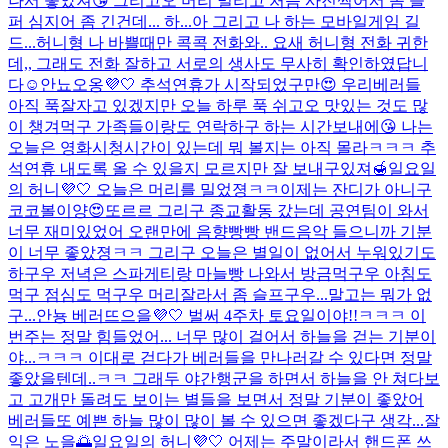
나서 좋았져😘 그리고오 머리 밀리고 처음 사진찍어서 좀 슬
퍼 심지어 좀 긴건데... 하...아 그리고 나 하는 모바일게임 길
드...
허니형 나 바쁠때만 콕콕 전화와.. 요새 허니형 전화 귀한
데,, 그래도 전화 잘하고 서로의 생사도 무사히 확인하였답니
다☺️
안뇨오옹💜🤍 추석연휴가 시작되었구만😍 우리베러들
아직 푹잘자고 있겠지만 오늘 하루 푹 쉬고오 맛있는 것도 많
이 챙겨먹구 가족들이랑도 연락하구 하는 시간보내에😘 나는
오늘은 영화시청시간이 있는데 뭐 볼지는 아직 몰라ㅋㅋㅋ 추
석연휴 내도록 올 수 있을지 모르지만 잘 보내구있져🍯
일요일
의 허니💜🤍 오늘은 머리를 밀었졍ㅋㅋ이제는 잔디가 아니구
코코볼이양😍또르르 그리구 종교활동 갔는데 공연팀이 와서
너무 재미있었어 오랜만에 음향빵빵 밴드음악 들으니까 기분
이 너무 좋았졍ㅋㅋ 그리구 오늘은 별일이 없어서 누워있기도
하구우 저녁은 스파게티랑 마늘빵 나와서 방금먹구우 아침도
먹구 점심도 먹구우 머리잘라서 좀 슬프구우...말고는 뭐가 없
구...
안뇽 베러뜨으을💜🤍 벌써 4주차 토요일이야!!ㅋㅋㅋ 이
번주는 정말 힘들었어... 너무 많이 걸어서 하늘을 걷는 기분이
야...ㅋㅋㅋ 이대로 걷다가 베러들을 만나러갈 수 있다면 정말
좋았을텐데..ㅋㅋ 그래두 야간행군을 하면서 하늘을 안 쳐다보
고 고개만 돌려도 보이는 별들을 보면서 정말 기분이 좋았어
베러들또 예쁜 하늘 많이 많이 볼 수 있으면 좋겠다구 생각...
잘
익은 노을🌅
일요일의 허니💜🤍 어제는 주말이라서 핸드폰 쓰