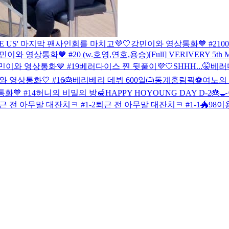
CE US' 마지막 팬사인회를 마치고💜🤍
강민이와 영상통화💙 #21
0
민이와 영상통화💙 #20 (w.호영,연호,용승)
[Full] VERIVERY 5t
민이와 영상통화💙 #19
베러다이스 찐 뒷풀이💜🤍
SHHH...🤫
베러
 영상통화💙 #16
🎂베리베리 데뷔 600일🎂
동계홍림픽⚽️
여노의 
💙 #14
허니의 비밀의 방🍯
HAPPY HOYOUNG DAY D-2🎂

근 전 아무말 대잔치ㅋ #1-2
퇴근 전 아무말 대잔치ㅋ #1-1
🐲98이