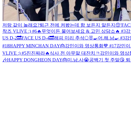
저랑 같이 놀래요?
퇴근 전에 켜봤는데 함 보든지 말든지😙
'FA
착즈 VLIVE :) #6
🔥무엇이든 물어보세요 & 고민 상담소🔥 #3
강
US D-2🔜
FACE US D-4🔜
해피 미리 추석🌕🐰
🍳어.해.남🍳 #3
강
#18
HAPPY MINCHAN DAY🎂
강민이와 영상통화💙 #17
강민이와
VLIVE :) #5
진진짜라🔥
식사 전 아무말 대잔치ㅋ
강민이와 영상통화
🎶
HAPPY DONGHEON DAY🎂
미.남.사😭
공백기 첫 주말😘
퇴