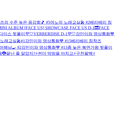
0즈의 수준 높은 음감회🎵 #5
여노의 노래교실🎤 #2
베리베리 침
h MINI ALBUM [FACE US] SHOWCASE
FACE US D-1🔜
FACE
다이스 뒷풀이💜🤍
VERRERDISE D-1💜🤍
강민이와 영상통화💙
노래교실🎤#1
강민이와 영상통화💙 #15
베리베리 침착즈
어해남🍳 #2
강민이와 영상통화💙 #13
좀 늦은 복면가왕 뒷풀이
용🐉
끝난 줄 알았지?⚡️
썬더 막방을 마치고⚡️
구천팔백⚡️