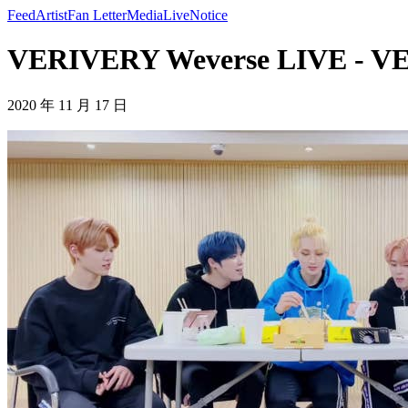
Feed
Artist
Fan Letter
Media
Live
Notice
VERIVERY Weverse LIVE - 
2020 年 11 月 17 日