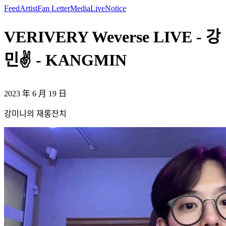
Feed
Artist
Fan Letter
Media
Live
Notice
VERIVERY Weverse LIVE - 강
민✌️ - KANGMIN
2023 年 6 月 19 日
강미니의 재롱잔치