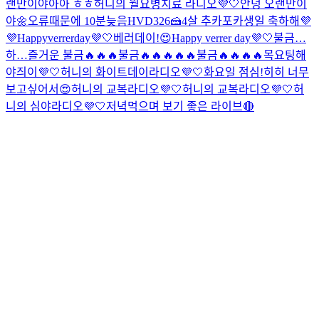
랜만이야아아 ㅎㅎ
허니의 월요병치료 라디오💜🤍
안녕 오랜만이
야🌼
오류때문에 10분늦음
HVD326🍰
4살 추카포카
생일 축하해💜
💜
Happyverrerday💜🤍
베러데이!😍
Happy verrer day💜🤍
불금…
하…즐거운 불금🔥🔥🔥
불금🔥🔥🔥🔥🔥
불금🔥🔥🔥🔥
목요팅해
야즤이💜🤍
허니의 화이트데이라디오💜🤍
화요일 점심!
히히 너무
보고싶어서😍
허니의 교복라디오💜🤍
허니의 교복라디오💜🤍
허
니의 심야라디오💜🤍
저녁먹으며 보기 좋은 라이브🔴