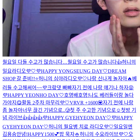
월요일 다들 수고가 많습니다…
월요일 수고가 많습니다👍
허니의
일요라디오💜🤍
💜HAPPY YONGSEUNG DAY🤍
DREAM
SHOP 갈 준비!!⭐️
허니의 심야라디오💜🤍
나랑 신나게 놀자아🔥
베
러들 수고해써어~~💜
크랔댓 빠빠
자기 전에 나랑 얘기나 하자😝
💜HAPPY YEONHO DAY🤍
호영배
호영!
나도 베러들이랑 놀다
가야지😋
활동 2주차 마무리💜🤍
VRVR +1600💟
자기 전에 나랑
좀 놀자아
너무 끊긴 기념으로..🥲
첫 주 수고한 기념으로☺️
첫방 기
념 라이브👍👍👍👍
💜HAPPY GYEHYEON DAY🤍
💜HAPPY
GYEHYEON DAY🤍
허니의 월요병 치료 라디오💜🤍
일요일엔
김용승
안녕!
HAPPY1500💕
밥 묵자🍚
허니의 수요라이브💜🤍
오