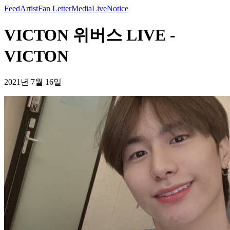
Feed
Artist
Fan Letter
Media
Live
Notice
VICTON 위버스 LIVE -
VICTON
2021년 7월 16일