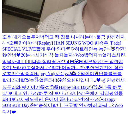
오후 대기
오늘두
저녁먹고 땡 집을 나서려는데~
물금 함께하자
^_^
오랜만이야~~
[Replay] HAN SEUNG WOO 한승우 [Fade]
SPECIAL VLIVE
짧게 우야 와따💜💜하트해
안뇽 뇽안~👋
잠깐!
😄
안녕🖤
20분~~
시기식식 놀자놀자~
Woo
밥먹자🍴
앨리스
치킨
먹을사람🙋‍♀️🙋‍♂️
나좀 살려줭
🧢👕👖
💟💟💟
얼른와유~~~
잠깐
갑
자기 노래하고싶어서..
우리가 어딜까…?!?🌳🌼
씻기전에 잠깐
🛀
뿅!!!
주말
승승
Happy Nujes Day🎉🎂
주말이야🤚🏻
룰룰루룰
랄라라라랄
👋🙌🖐
얼른와!!!😘
💭
오랜만입니다..🖤-@
안녕하세
요
두리와 뒷이야기😆
🎨🧻😅
Happy SIK Day🎂🍑🎉
다들 하루
잘 보내고 있나요?
하루 잘 보내고 있나요?
온에어 감상평
얼릉
와!!!보고시펑
오랜만!
온에어 끝나고 잠깐!
잘자요
🥳Happy
SUBSUB Day🎉🎂
승식이랍니다~
굿밤 인사하러 와써..🌙
Woo
다시❤️