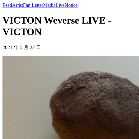
Feed
Artist
Fan Letter
Media
Live
Notice
VICTON Weverse LIVE -
VICTON
2021 年 5 月 22 日