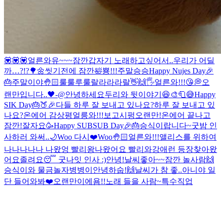
💟💟💟
얼른와유~~~
잠깐
갑자기 노래하고싶어서..
우리가 어딜
까…?!?🌳🌼
씻기전에 잠깐🛀
뿅!!!
주말
승승
Happy Nujes Day🎉
🎂
주말이야🤚🏻
룰룰루룰랄라라라랄
👋🙌🖐
얼른와!!!😘
💭
오
랜만입니다..🖤-@
안녕하세요
두리와 뒷이야기😆
🎨🧻😅
Happy
SIK Day🎂🍑🎉
다들 하루 잘 보내고 있나요?
하루 잘 보내고 있
나요?
온에어 감상평
얼릉와!!!보고시펑
오랜만!
온에어 끝나고
잠깐!
잘자요
🥳Happy SUBSUB Day🎉🎂
승식이랍니다~
굿밤 인
사하러 와써..🌙
Woo 다시❤️
Woo🤚🏻
얼른와!!!
앨리스를 위하여
나나나나나 나왔엉 빨리왕
나왔어요 빨리와
강애런 등장
찾아왔
어요
졸려요😴 굿나잇 인사 :)
안녕!
날씨좋아~~
잠깐 놀사람🙌
승식이와 물금
놀자
병병이
안녕하숩!🙌
날씨가 참 좋..아니야 일
단 들어와봐❤️
오랜만이에욤!!
노래 들을 사람~
특수직업