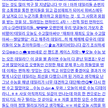
있는 것도 많이 먹구 잘 지냈답니다 💛 아 ! 아까 데일리들 손편지
랑 소통앱을 통한 편지들을 읽고 감성재희가 되어서 위버스에두
글 남겨요 👍🏻 누군가를 좋아하고 응원하는 것 , 또 그 사랑과 응원
을 받는 것을 당...
밀려있는 먼하인드 4차 ^_^
잔뜩 밀린 먼하인드
3차☺️🤧🥹
데일리들...🩶🩶🩶 오랜만에 우리 댓글놀이 가보자 준
비됐어?
데일리 오늘도 수고많아써🩷 “재희야 재희도 오늘 수고많
아써~~잴담잴담” 라고 해주라 데일리...히 헤 헤헤헤 🤭
우리 데일
리들이 오늘 조아하길래~~🤍🩰🎀
겨울티비입니댜 감기 조심하세
오🤧❄️❄️☃️⛄️🌨️🧣🧤
새로 산 핸드폰 케이스 자랑✨🖤
오늘 수능 보
는 모든 데일리🤍 이 글을 볼 즘이면 수능이 다 끝난 뒤겠죠? 우선
고생 많았어요👏 오랫동안 긴장한 채로 문제 푸느라 힘들었을 텐
데 이제는 편하게! 맛있는 것도 먹고 쉬었으면 좋겠어요 결과가 어
떻게 나오던 데일리는 최선을 다했으니까 된 거라고 생각해요 난
그냥 수능을 해낸 데일리가 너무 대견하고 대단해!🥹🥲💝 다시 한
번 수고 많았어요 ...
수능 D-day🔥 우와..! 오늘이 바로 수능 디데이
라니..ㅎㅎ 사실 아직까지도 실감이 안나는데 마음 한 켠으로는 긴
장되기도 하구 떨리는 것 같아요 ㅎㅎ 저를 포함한 모든 수험생분
들도 아마 정말 떨리실거라고 생각해요..ㅠㅠ 바로 오늘 시험을 위