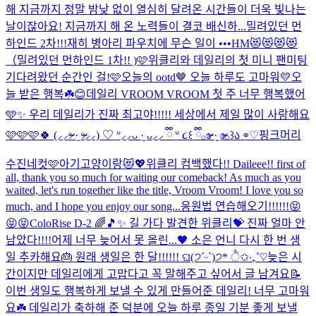
해 지금까지 정말 밤낮 없이 열심히 달려온 시간들이 더욱 빛나는
날이잖아요! 지금까지 해 온 노력들이 결코 배신하...
밀려있던 먼
하인드 2차!!!
재히 병아리 파우치에 무슨 일이 •••
HM😻😻😻😻
（밀려있던 먼하인드 1차!! )
🩷위클리와 데일리의 첫 미니 팬미팅
기다려왔던 순간인 걸!🩷
오늘의 ootd🤎 오늘 하루도 고마워💛
오
늘 받은 행복☘️😊
데일리 VROOM VROOM 첫 주 너무 행복했어
🩵✨ 우리 데일리가 진짜 최고야!!!!! 세상에서 제일 많이 사랑해요
🩷🩷🩷🍀 (⸝⸝ᵒ̴̶̷ ·̫ ᵒ̴̶̷⸝⸝) ♡ ᐡ⸝⸝ᴗ ·̮ ᴗ⸝⸝ ྀི ᐡ ૮꒰ ྀི𓂂ɞ̴̶̷ ·̮ ɞ̴̶̷𓂂꒱ა ⌯♡
핑크머리
수진네컷🩷
아기고양이랑😻💖
위클리 컴백했다!! Daileee!! first of
all, thank you so much for waiting our comeback! As much as you
waited, let's run together like the title, Vroom Vroom! I love you so
much, and I hope you enjoy our song...
응원법 연습해오기!!!!!!😝
😝😝
ColoRise D-2 🌈🎵✨ 길 가다 발견한 위클리💝 진짜 얼마 안
남았다!!!!
어제 너무 늦어서 못 올린...🖤 소은 언니 다시 한 번 생
일 추카해요🎂 원래 생일은 한 달!!!!!! ଘ(੭ˊᵕˋ)੭* ੈ✩‧₊˚♡
늦은 시
간이지만 데일리에게 고맙다고 꼭 말해주고 싶어서 글 남겨요📝
이번 생일도 행복하게 보낼 수 있게 만들어준 데일리! 너무 고마워
요☘️ 데일리가 축하해 준 덕분에 오늘 하루 종일 기분 좋게 보낼