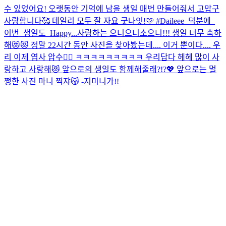
수 있었어요! 오랫동안 기억에 남을 생일 매번 만들어줘서 고맙구
사랑합니다🥰 데일리 모두 잘 자요 굿나잇!🩷 #Daileee_덕분에_
이번_생일도_Happy...
사랑하는 으니으니소으니!!! 생일 너무 축하
해😻😻 정말 22시간 동안 사진을 찾아봤는데.... 이거 뿐이다.... 우
리 이제 엽사 압수🤦‍♀️ ㅋㅋㅋㅋㅋㅋㅋㅋㅋ 우리답다 헤헤 많이 사
랑하고 사랑해😻 앞으로의 생일도 함께해줄래?!?💖 앞으로는 멀
쩡한 사진 마니 찍쟈😽 -지미니가!!