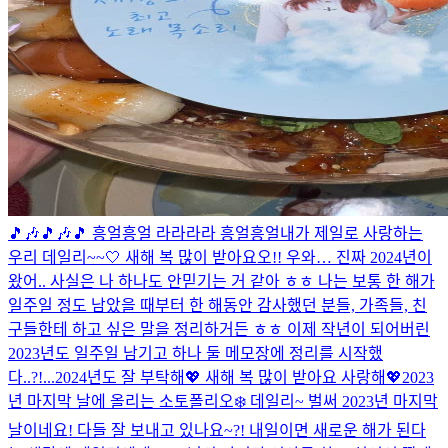
🎵🎶🎵🎶🎵 흥얼흥얼 라라라라 흥얼흥얼
내가 제일로 사랑하는
우리 데일리~~🤍 새해 복 많이 받아요오!! 우와… 진짜 2024년이
왔어.. 사실은 나 하나도 안믿기는 거 같아 ㅎㅎ 나는 보통 한 해가
일주일 정도 남았을 때부터 한 해동안 감사했던 분들, 가족들, 친
구들한테 하고 싶은 말을 정리하거든 ㅎㅎ 이제 작년이 되어버린
2023년도 일주일 남기고 하나 둘 메모장에 정리를 시작했
다..?!...
2024년도 잘 부탁해💖 새해 복 많이 받아요 사랑해💖
2023
년 마지막 날에 올리는 소토폴리오❄️ 데일리~ 벌써 2023년 마지막
날이네요! 다들 잘 보내고 있나요~?! 내일이면 새로운 해가 된다