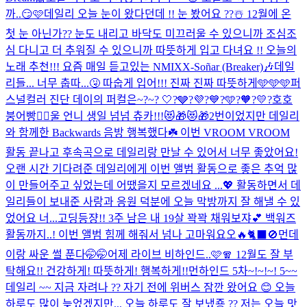
까..😏🩷
데일리 오늘 눈이 왔다던데 !! 눈 봤어요 ??☃️ 12월에 온
첫 눈 아닌가?? 눈도 내리고 바닥도 미끄러울 수 있으니까 조심조
심 다니고 더 추워질 수 있으니까 따뜻하게 입고 다녀요 !! 오늘의
노래 추천!!! 요즘 매일 듣고있는 NMIXX-Soñar (Breaker)🎶
데일
리들... 너무 춥따...🤧 따숩게 입어!!! 진짜 진짜 따뜻하게🩵🩵🩵
퍼
스널컬러 진단 데이의 퍼컬은~?~? 🤍?🩶?💜?💙?🩵?🧡?💛?
호호
붕어빵❤️‍🔥
울 언니 생일 넘넘 츄카!!!😻🎁😻🎁
2번이었지만 데일리
와 함께한 Backwards 음방 행복했다☘️ 이번 VROOM VROOM
활동 끝나고 후속곡으로 데일리랑 만날 수 있어서 너무 좋았어요!
오랜 시간 기다려준 데일리에게 이번 앨범 활동으로 좋은 추억 많
이 만들어주고 싶었는데 어땠을지 모르겠네요 ...💖 활동하면서 데
일리들이 보내준 사랑과 응원 덕분에 오늘 막방까지 잘 해낼 수 있
었어요 너...
고딩등쟝!! 3주 남은 내 19살 꽉꽉 채워보쟈💕 백워즈
활동까지..! 이번 앨범 힘께 해줘서 넘나 고마워요오🔥
🐈‍⬛🚫
먼데
이랑 싸운 썰 푼다🤭🤭
어제 라이브 비하인드..🩷🧣 12월도 잘 부
탁해요!! 건강하게! 따뜻하게! 행복하게!!
먼하인드 5차~!~!~! 5~~
데일리 ~~ 지금 자려나 ?? 자기 전에 위버스 잠깐 왔어요 😊 오늘
하루도 많이 늦었겠지만... 오늘 하루도 잘 보냈죵 ?? 저는 오늘 맛