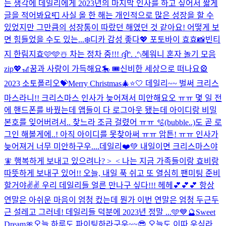
는 생각에 데일리에게 2023년의 마지막 인사를 하고 싶어서 짧게
글을 적어봐요📮 사실 올 한 해는 개인적으로 많은 성장을 할 수
있었지만 그만큼의 성장통이 따랐던 해였던 것 같아요! 어떻게 보
면 힘들었을 수도 있는...
❄️디카 감성 좋다💖 포토바이 효효📸
빈티
지 한림지효🩷🩵☃️ 차는 정차 중!!! ദ്ദിᐢ. .ᐢ₎
혜워니 혼자 놀기 모음
zip💖
🎢꿈과 사랑이 가득해요🎠 🎟️신비한 세상으로 떠나요🎡
2023 소토폴리오💝
Merry Christmas🎄⭐️🤍 데일리~~ 벌써 크리스
마스라니!! 크리스마스 인사가 늦어져서 미안해요오 ㅠㅠ 몇 일 전
에 핸드폰를 바꿨는데 앱들이 다 로그아웃 됐는데 아이디랑 비밀
본호를 잊어버려서.. 찾느라 조금 걸렸어 ㅠㅠ 🫧(bubble..)도 곧 로
그인 해볼게에..! 아직 아이디를 못찾아써 ㅠㅠ 암튼! ㅠㅠ 인사가
늦어져거 너무 미안하구우....
데일리❤️💚 내일이면 크리스마스야
🧚 행복하게 보내고 있으려나? >_< 나는 지금 가족들이랑 효비랑
따뜻하게 보내구 있어!! 오늘, 내일 푹 쉬고 또 열심히 팬미팅 준비
할거야✌️✌️ 우리 데일리들 얼른 만나구 싶다!!! 헤헤💕💕💕 항상
연말은 아쉬운 마음이 엄청 컸는데 뭔가 이번 연말은 엄청 두근두
근 설레고 그러네! 데일리들 덕분에 2023년 정말 ...
🩵💙
🔮Sweet
Dream🎀
오늘 하루도 파이팅하라구우~~😎 오늘도 이따 우심라