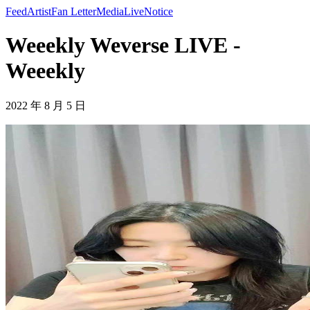
Feed
Artist
Fan Letter
Media
Live
Notice
Weeekly Weverse LIVE -
Weeekly
2022 年 8 月 5 日