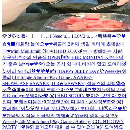
🐶🐰🐶🐰
들ㄹㅣㄴㅣ… I Need u… I L0V2 u… ⭐
똑똑똑☁️🤍
🖤
📓🐈‍⬛
재희랑 놀아요❤️
❤위클리 2번째 생일 파티에 초대합니
다❤
Mini Mini Jimini 🌛
[🎂] HBD ZOA 🦌
수다 방해하는 사람
누구얏!
수소의 연습실 OPEN💃
[🎂] HBD MONDAY🌙
수다 떨
기 좋은 날🌞
(❤️💙💛) 오늘 공사 쉽니다.
비키라 말고 모여라🐱
🦭
이리 오너라🤎🖤🤎🖤
[🎂] HAPPY JELLY DAY💛
Weeekly(위
클리) 1st Single Album <Play Game : AWAKE>
SHOWCASE
[#AWAKE] D-3🔥
[#AWAKE] 설탕즈의 컴백🤗🍩
🍬🍭🍯🍫
🎄미리 메리 크리스마스❤💚
막내즈💖
지윤이의 만담
회
Goodbye 쪼댕이🐶💖
[🎂] HBD SOOJIN 💙
이거 보면 다 조아
진다..🖤
레몬마들렌🍋💛
오랜만에 다 같이~
공사장❤💙💛
[🎂]
해피쏭데이🦭💙
첫 번째 수다😉
재희가 초대합니다💌컴온❤️
💜
❤
가을의 시작을 위클리와 함께🍁🍂
위클리 깜짝 등장!?👋
Weeekly 4th Mini Album [Play Game : Holiday] COUNTDOWN
PARTY✨💖
[#S] 들어오면 재희 볼 수 있어요😊
[#S] 모여봐요