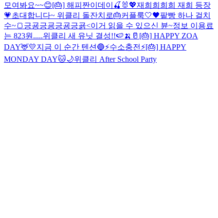
모여봐요~~😊
[🎂] 해피짠이데이🍒🐰💖
재희희희희 재희 등장
💗
초대합니다~ 위클리 돌잔치로🎂
커플룩🤍🖤
팥빵 하나 걸치
수~🍞
긍굥긍굥긍굥긍굙<이거 읽을 수 있으신 뷴~
정보 이용료
는 823원.....
위클리 새 유닛 결성!!🍉🍌🥛
[🎂] HAPPY ZOA
DAY🦌💛
지금 이 순간 텐션🔵
⚡️수소충전⚡️
[🎂] HAPPY
MONDAY DAY🐱🌙
위클리 After School Party