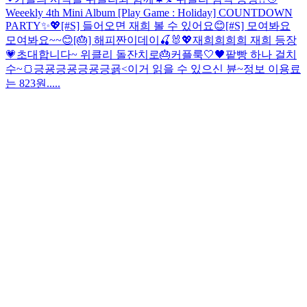
Weeekly 4th Mini Album [Play Game : Holiday] COUNTDOWN
PARTY✨💖
[#S] 들어오면 재희 볼 수 있어요😊
[#S] 모여봐요
모여봐요~~😊
[🎂] 해피짠이데이🍒🐰💖
재희희희희 재희 등장
💗
초대합니다~ 위클리 돌잔치로🎂
커플룩🤍🖤
팥빵 하나 걸치
수~🍞
긍굥긍굥긍굥긍굙<이거 읽을 수 있으신 뷴~
정보 이용료
는 823원.....