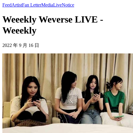
Feed
Artist
Fan Letter
Media
Live
Notice
Weeekly Weverse LIVE -
Weeekly
2022 年 9 月 16 日