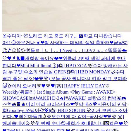
🎀수다아~🧸
노래도 하고 춤도 하구,,,
🏫학교 다녀왔습니다
아!! 😏
아무거나 ☀️
❤짱 사랑하는 데일리 생일 축하해❤
냠냠🍉
😙🎵
🐶🐰🐶🐰
들ㄹㅣㄴㅣ… I Need u… I L0V2 u… ⭐
똑똑똑☁️
🤍
🖤📓🐈‍⬛
재희랑 놀아요❤️
❤위클리 2번째 생일 파티에 초대
합니다❤
Mini Mini Jimini 🌛
[🎂] HBD ZOA 🦌
수다 방해하는 사
람 누구얏!
수소의 연습실 OPEN💃
[🎂] HBD MONDAY🌙
수다
떨기 좋은 날🌞
(❤️💙💛) 오늘 공사 쉽니다.
비키라 말고 모여라
🐱🦭
이리 오너라🤎🖤🤎🖤
[🎂] HAPPY JELLY DAY💛
Weeekly(위클리) 1st Single Album <Play Game : AWAKE>
SHOWCASE
[#AWAKE] D-3🔥
[#AWAKE] 설탕즈의 컴백🤗🍩
🍬🍭🍯🍫
🎄미리 메리 크리스마스❤💚
막내즈💖
지윤이의 만담
회
Goodbye 쪼댕이🐶💖
[🎂] HBD SOOJIN 💙
이거 보면 다 조아
진다..🖤
레몬마들렌🍋💛
오랜만에 다 같이~
공사장❤💙💛
[🎂]
해피쏭데이🦭💙
첫 번째 수다😉
재희가 초대합니다💌컴온❤️
💜
❤
가을의 시작을 위클리와 함께🍁🍂
위클리 깜짝 등장!?👋