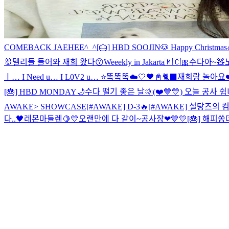
COMEBACK JAEHEE^_^
[🎂] HBD SOOJIN🐶
Happy Christmas
🐰
델리들 들어와 재희 왔다😗
Weeekly in Jakarta🇲🇨
🎀수다아~🧸
ㅣ… I Need u… I L0V2 u… ⭐
똑똑똑☁️🤍
🖤📓🐈‍⬛
재희랑 놀아요❤
[🎂] HBD MONDAY🌙
수다 떨기 좋은 날🌞
(❤️💙💛) 오늘 공사 
AWAKE> SHOWCASE
[#AWAKE] D-3🔥
[#AWAKE] 설탕즈의 컴백
다..🖤
레몬마들렌🍋💛
오랜만에 다 같이~
공사장❤💙💛
[🎂] 해피쏭