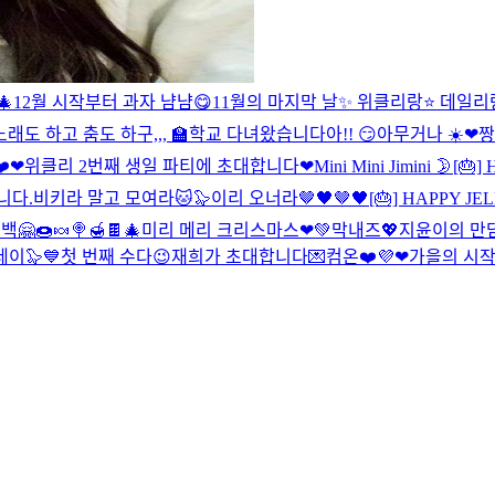
🎄
12월 시작부터 과자 냠냠😋
11월의 마지막 날✨ 위클리랑⭐️ 데일리
노래도 하고 춤도 하구,,,
🏫학교 다녀왔습니다아!! 😏
아무거나 ☀️
❤짱
️
❤위클리 2번째 생일 파티에 초대합니다❤
Mini Mini Jimini 🌛
[🎂]
쉽니다.
비키라 말고 모여라🐱🦭
이리 오너라🤎🖤🤎🖤
[🎂] HAPPY JE
🤗🍩🍬🍭🍯🍫
🎄미리 메리 크리스마스❤💚
막내즈💖
지윤이의 만
데이🦭💙
첫 번째 수다😉
재희가 초대합니다💌컴온❤️
💜❤
가을의 시작