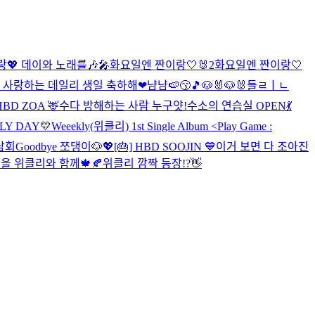
랑💖
데이와 노래를🎶🎤
화요일엔 짠이랑🤍🐰2
화요일엔 짠이랑🤍
 사랑하는 데일리 생일 축하해❤
냠냠🍉😙🎵
🐶🐰🐶🐰
들ㄹㅣㄴ
 HBD ZOA 🦌
수다 방해하는 사람 누구얏!
수소의 연습실 OPEN💃
LLY DAY💛
Weeekly(위클리) 1st Single Album <Play Game :
담회
Goodbye 쪼댕이🐶💖
[🎂] HBD SOOJIN 💙
이거 보면 다 조아진
을 위클리와 함께🍁🍂
위클리 깜짝 등장!?👋