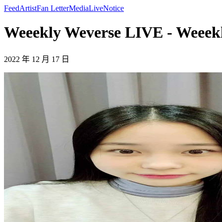
Feed
Artist
Fan Letter
Media
Live
Notice
Weeekly Weverse LIVE - Weeek
2022 年 12 月 17 日