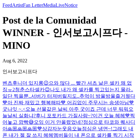
Feed
Artist
Fan Letter
Media
Live
Notice
Post de la Comunidad
WINNER - 인서보고시프다 -
MINO
Aug 6, 2022
인서보고시프다
벤츠후니
더 있지롱😉
으와 많다 ... 빨간 셔츠 날은 셀카 왜 없
징ㅠ
2
청춘스타셀카😉
나도 내가 왜 셀카를 찍고있는지 몰라..
일단 찍을뿐..
서버가 터져버릴지도..
추억이 방울방울
즐거웠다
💙
아 진짜 재밌고 행복해따💙 어김없이 주무시는 송생아님
💙
굿나잇 ~.<
오늘 선물같은 날씨 아주 굿이죠 근데 너무 둬워
오
늘날씨 실화냐?
후니 포토카드 가질사람~?
이건 오늘 헤헤💙
찍
어놓고 깜빡😅
오잉 이거 안올렸었네?
점심으로 타코와 퀘사디
아
🙏🏼🙏🏼🙏🏼💙
상감자눈웃음
오늘점심은 냉면~!
그래도 내
폰 내가 젤 잘 쓰지 헤헤
멤버들이 내 폰으로 셀카를 찍기 시작