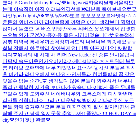
했다 ㅎ
Good night my ICz🌙💙
inkigayo
셀카올려달래서올려보
는데 아솔직히 아직 어려븜
안경선배🤓
리본을 풀어보세요💙
굿
나잇!
good night🌙🍀💙
멍냥🐶😽
또르 또오오오오르🐶
맛점~^_^
혼돈의 위버스
아까 라이브중에 까먹은 얘기 -생각보다 찍먹이
많아서 놀랬으..
위버스 업뎃안하믄 위버스 못쓰게해서 업뎃함
ㅜ
오늘 인가 굳?😉
아쥬아쥬 좋은 시간이었습니다💙
오늘점심
김볶 미역국 통새우까스
걱정끼쳐드려 너무너무 죄송해요ㅠㅠ
회복 잘해서 하루빨리 찾아뵐게요! 다들 아프지마요! 싸랑합
니다💙
위너의 새 시대 새 리더 New leader 신 승훈 인사올립니
다
팔찌 솔드아웃인가요
비키라가게다비키라 ㅈㅅ
트위터 블루
룸 라이브 오랜만에 너무 재밌었네요~~^^ 놓치신 분들은 잠시
후 비키라 라디오에서 만나요~~
인서들과 한여름밤의 꿈 같은
잊을수 없는 순간..💙 생각보다 많은 분들이 와주셔서 너무나
즐겁고 행복한 시간을 보내다가 왔습니다 이렇게 좋은 무대를
꾸밀수 있게 도와주신 네이버나우와 크록스에게 다시한번더
감사를 전합니다☺️ 그리고 더운날 땡볕에서 기다려주신 모든
분들 함께 즐겨주신모든 분들 마지막까지 질서 잘지키면서 관
람해 주시고 평생 잊지못할 추억 ...
아!! 좋았다!!!! HOLIDAY in
city💙
인가첫방 완료💙