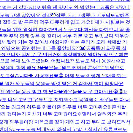
잘 먹는 거 같아요!! 어렸을 땐 있어도 안 먹었는데 요즘은 맛있더
 오늘 고생 많았어요 정말🥺잘했다고 고생했다고 토닥토닥해주
절 잘하고 밥 든든히 먹구 따뜻하게 입고 가요!! 제가 시험보는 것
 오늘을 위해 열심히 참아가면서 누구보다 최선을 다했으니 꼭 좋
복한 추억 함께 쌓은 것 같아서 너무 기분 좋고 무엇보다 와우랑
서 빨리 가는 것 같아서 아쉽지만 저는 우리가 오래 함께할 거
에 엔딩으로 공연했는데 다들 좋았어요??💓 요즘들어 와우를 실
 느꼈으니까 실제로 못 만난거에 속상해하지 말아요 앞으로 예쁜
 곡으로 무대 보여드렸는데 어땠나요?? 오늘도 역시 응원해주고
원히 함께 해요!!❤️❤️
오늘 "월드 케이팝 콘서트" 엔딩으로
도 해보고싶습니다💗 사랑해요❤️
😍 어제 오늘 이렇게 무대를 했는
️ 뭔가 와우들의 응원을 맘껏 받은 거 같아서 힘이 엄청나요
전 와우들 응원 받고 힘 났다❤️
와우들❤️ 너무 고마워요😭🥺✨
우들도 너무 고맙고 유튜브로 지켜봐주고 응원해준 와우들도 다 너

오늘 최고의 하루를 만들어준 와우들 너무 고마워요!! 준비할
함께 했다는거 자체가 너무 고마웠어요☺️멀리서 달려와준 우리
렇게 와우들이랑 처음으로 같이 게임도 하고 무대도 보여드려서
좋겠어요..ㅠㅠ 오늘 먼데까지 와줘서 고맙고 실시간 유튜브로도