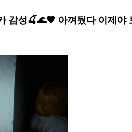
 감성🍒🌊🖤 아껴뒀다 이제야 