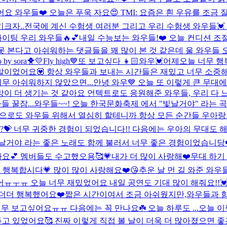
 와우들❤️ 오늘은 푸욱 자요😍 TMI: 요즘은 흰 우유를 조금 
키크자..
전국에 계신 수험생 여러분 그리고 우리 수험생 와우들
이팅 우리 와우들🔥💕
내일 수능보는 와우들!❤️ 오늘 컨디션 조
못 본다고 아쉬워하는 댓글들을 꽤 많이 본 것 같은데 울 와우들
o by sora🐥💛
Fly high💙
또 보고싶다 👧🏻
와우💓어제오늘 너무 행
말이었어요💟 항상 와우들과 보내는 시간들은 재밌고 너무 소중해
너무 아쉬워하지 않았으면...
안녕 와우💙 오늘 또 이렇게 큰 무대
이 더 생기는 것 같아요 언텍트로도 응원해준 와우들, 우리 다
 꿀잠...
와우들~~! 오늘 한국문화축제 에서 "빛날거야" 라는
으로도 와우들 위해서 열심히 할테니까 항상 모든 순간들 우아랑 영
땠나요??💝 너무 귀중한 경험이 되었습니다!! 다음에는 우아의 무대
날거야 라는 좋은 노래도 함께 불러서 너무 좋은 경험이었습니당❤
잘자요💕 멤버들도 수고했오용🥰💗
내가 더 많이 사랑해❤️
무대 하기 
 행복합시다💗 많이 많이 사랑해요❤️😘
추운 날 먼 길 와준 와
어ㅠㅜㅠ 오늘 너무 재밌었어요 내일 공연도 기대 많이 해줘요!!
더더더 행복했어요❤️짧은 시간이여서 조금 아쉬웠지만,와우들과 
무 보고싶어요ㅠㅠ 다음에는 꼭 만나요☘️ 오늘 하루도 ...
오늘 이
 있었어요🥰 진짜 이렇게 직접 볼 날이 더욱 더 많아졌으면 