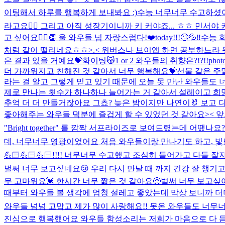
이팅해서 하루를 행복하게 보내봐요 :)
수능 너무너무 수고하셨어요
라고요👍🏻 그리고 아직 성장기이니까 키 커야죠... ㅎㅎ 민서야 
고 싶어요🙆‍♀️👏 울 와우들 넘 자랑스럽다!❤️
today!!!🙄💦‼️
수능 화
처럼 같이 떨리네요ㅎㅎ>.< 위버스나 브이앱 하면 공부하느라 
은 결과 있을 거예요💝화이팅😽
1 or 2 와우들의 취향은?!?!!
phot
더 가까워지고 친해진 것 같아서 너무 행복해요💝선물 같은 주
라는 걸 알고 그렇게 믿고 있기 때문에 오늘 못 만난 와우들도 
제로 만나는 횟수가 하나하나 늘어가는 거 같아서 설레이고 희망
추억 더 더 만들거잖아요 그쵸? 늦은 밤이지만 나연이🐰 보고 다들
좋아해주는 와우들 덕분에 즐겁게 할 수 있었던 것 같아요>< 앞
"Bright together" 를 깜짝 서프라이즈로 보여드렸는데 어
데, 너무너무 영광이었어요 처음 와우들이랑 만나기도 하고, 빛
💪🏻💪🏻💪🏻!!!! 너무너무 수고했고 조심히 들어가고 다들 
벌써 너무 보고싶네요😢 우리 다시 만날 때 까지 건강 잘 챙기고
무 고마워요💓 한시간 너무 짧은 것 같아요🥺벌써 너무 보고싶
때부터 와우들 볼 생각에 엄청 설레고 좋았는데 막상 보니까 
와우들 넘넘 고맙고 제가 많이 사랑해요!! 못온 와우들도 너무너
진심으로 행복했어요 와우들 함성소리는 저희가 마음으로 다 듣고