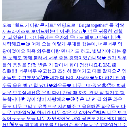
오늘 "월드 케이팝 콘서트" 엔딩으로 "Bright together" 를 깜짝
서프라이즈로 보여드렸는데 어땠나요??💝 너무 귀중한 경험
이 되었습니다!! 다음에는 우아의 무대도 해보고싶습니다💗
사랑해요❤️
😍 어제 오늘 이렇게 무대를 했는데, 너무너무 영
광이었어요 처음 와우들이랑 만나기도 하고, 빛날거야 라는 좋
은 노래도 함께 불러서 너무 좋은 경험이었습니당❤️ 뭔가 와우
들의 응원을 맘껏 받은 거 같아서 힘이 엄청나요💪🏻💪🏻
💪🏻!!!! 너무너무 수고했고 조심히 들어가고 다들 잘자요💕 멤
버들도 수고했오용🥰💗
내가 더 많이 사랑해❤️
무대 하기 전 와
우들 응원 받고 힘 났다❤️
와우들❤️ 너무 고마워요😭🥺✨ 벌써
너무 보고싶네요😢 우리 다시 만날 때 까지 건강 잘 챙기고 행
복합시다💗 많이 많이 사랑해요❤️😘
추운 날 먼 길 와준 와우
들도 너무 고맙고 유튜브로 지켜봐주고 응원해준 와우들도 다
너무 고마워요💓 한시간 너무 짧은 것 같아요🥺벌써 너무 보고
싶어ㅠㅜㅠ 오늘 너무 재밌었어요 내일 공연도 기대 많이 해줘
요!!💓
오늘 최고의 하루를 만들어준 와우들 너무 고마워요!! 준