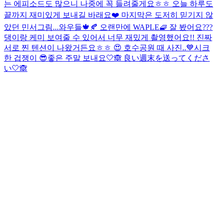
는 에피소드도 많으니 나중에 꼭 들려줄게요ㅎㅎ 오늘 하루도
끝까지 재미있게 보내길 바래요❤️ 마지막은 도저히 믿기지 않
았던 민서그림...
와우들🍁🍂 오랜만에 WAPLE🧇 잘 봤어요???
댕이랑 케미 보여줄 수 있어서 너무 재밌게 촬영했어요!! 진짜
서로 찐 텐션이 나왔거든요ㅎㅎ 😍 호수공원 때 사진..💙
시크
한 겁쟁이 😎
좋은 주말 보내요🤍🙈 良い週末を送ってくださ
い🤍🙈