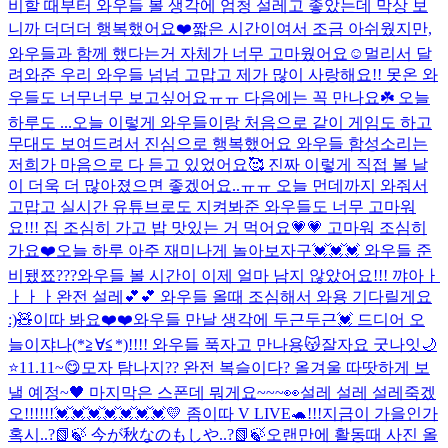
비할 때부터 와우들 볼 생각에 엄청 설레고 좋았는데 막상 보
니까 더더더 행복했어요❤️짧은 시간이여서 조금 아쉬웠지만,
와우들과 함께 했다는거 자체가 너무 고마웠어요☺️멀리서 달
려와준 우리 와우들 넘넘 고맙고 제가 많이 사랑해요!! 못온 와
우들도 너무너무 보고싶어요ㅠㅠ 다음에는 꼭 만나요☘️ 오늘
하루도 ...
오늘 이렇게 와우들이랑 처음으로 같이 게임도 하고
무대도 보여드려서 진심으로 행복했어요 와우들 함성소리는
저희가 마음으로 다 듣고 있었어요🥰 진짜 이렇게 직접 볼 날
이 더욱 더 많아졌으면 좋겠어요..ㅠㅠ 오늘 먼데까지 와줘서
고맙고 실시간 유튜브로도 지켜봐준 와우들도 너무 고마워
요!!! 집 조심히 가고 밥 맛있는 거 먹어요💗💗 고마워 조심히
가요❤️
오늘 하루 아주 재미나게 놀아보자구💓💓💓 와우들 준
비됐쬬???
와우들 볼 시간이 이제 얼마 남지 않았어요!!! 꺄아ㅏ
ㅏㅏㅏ완전 설레💕💕 와우들 올때 조심해서 와용 기다릴게요
:)🧸
이따 봐요❤️❤️
와우들 만날 생각에 두근두근💓 드디어 오
늘이쟈나(*≧∀≦*)!!!! 와우들 푹자고 만나용😽잘자요 굿나잇🌙
⭐️
11.11~😋
모자 탐나지?? 완전 복슬이다? 올겨울 따땃하게 보
낼 예정~🖤 마지막은 스폰데 뭐게요~~~👀
설레 설레 설레죽겠
오!!!!!!💓💓💓💓💓💓💓
💛 좀이따 V LIVE🐢!!!
지금이 가을인가
혹시..?📗🍃 今が秋なのもしや..?📗🍃
오랜만에 활동때 사진 올