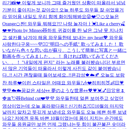
리기📸❤️ 이렇게 보니까 그때 즐거웠던 상황이 떠올라서 넘넘
기분이 좋아지는것 같아요!! 오늘 하루도 와우들 잘 쉬었을거
라 믿어용 내일도 우리 함께 화이팅해봐요😜❤️
🤍
🍊오늘은
Orange🍊
짠! 와우들 뭐해요?!? 나랑 놀자아ㅏ💓
Like a cherry🍒
❤️💋
Photo by Minseo🧸
하트 귀걸이를 한 날은 그냥 못 지나치
고 셀카를 남겨야 해용 와우들한테 보내는 my heart💖 와우들
사랑한다구웅~~~💜🙆‍♀️
"明日への手紙" 歌ってみました！ 歌
いながら色々な思い出が蘇り、こうして簡単に写真と一緒に
動画を作ってみました。。！ 良ければ聴いてみてくださ
い、、！ "내일에게 편지" 라는 노래를 불러봤습니다! 부르면
서 많은 기억들이 떠올라서 이렇게 사진도 같이 붙여봤습니
다..!! 시간 괜찮을때 들어보세요..!!
욘감성🍁☁️🍂 오늘도 보람
찬 하루❤️
이런 스타일은 어때요 와우들?🎶❤️
히히히🍑👶🏻💗
💙💚
☁️☁️꿈같은 세상👀 夢のような世界👀
💖💗💓💅🏻👚🌸🌷
🍓🎀💘🧸
Behind cut❤️💙💜 와우들한테 얼른 보여주고 싶었던
영상이었는데 오늘 올라왔다용!! 신기하죠?👍🏻
10월의 마지막
날까지 알차고 뜻깊게 보냈네요 와우들도 오늘 예쁜 하루 보냈
나요? 저에겐 유독 바쁜 10월이였는데 몸이 지치는 순간에도
와우들 응원글만 보면 언제 그랬냐는듯 힘이 불끈불끈 솟더라