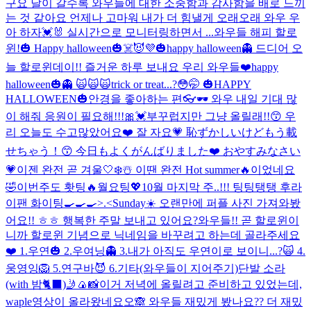
구요 날이 갈수록 와우들에 대한 소중함과 감사함을 배로 느끼
는 것 같아요 언제나 고마워 내가 더 힘낼게 오래오래 와우 우
아 하자💓🐰 실시간으로 모니터링하면서 ...
와우들 해피 할로
윈!🎃 Happy halloween🎃☠️😈💜
🎃happy halloween👻 드디어 오
늘 할로윈데이!! 즐거운 하루 보내요 우리 와우들❤️
happy
halloween🎃👻 🙀🙀🙀
trick or treat...?😳🤭 🎃HAPPY
HALLOWEEN🎃
안경을 좋아하는 편👓🕶 와우 내일 기대 많
이 해줘 응원이 필요해!!!🎀💓
부꾸럽지만 그냥 올릴래!!😙 우
리 오늘도 수고많았어요❤️ 잘 자요💗 恥ずかしいけどもう載
せちゃう！😙 今日もよくがんばりました❤️ おやすみなさい
💗
이젠 완전 곧 겨울🤍❄️☃️ 이땐 완전 Hot summer🔥이었네요
🤣
이번주도 홧팅🔥월요팅💖10월 마지막 주..!!! 팅팅탱탱 후라
이팬 화이팅🍳🍳🍳>.<
Sunday☀️ 오랜만에 퍼플 사진 가져와봤
어요!! ㅎㅎ 행복한 주말 보내고 있어요?
와우들!! 곧 할로윈이
니까 할로윈 기념으로 닉네임을 바꾸려고 하는데 골라주세요
❤️ 1.우연🎃 2.우여닝👻 3.내가 아직도 우연이로 보이니...?🙀 4.
웅영잉🦁 5.연구바😈 6.기타(와우들이 지어주기)
단발 소라
(with 밤🐈‍⬛)
🤳🍙📸
이거 저녁에 올릴려고 준비하고 있었는데,
waple영상이 올라왔네요오🙈 와우들 재밌게 봤나요?? 더 재밌