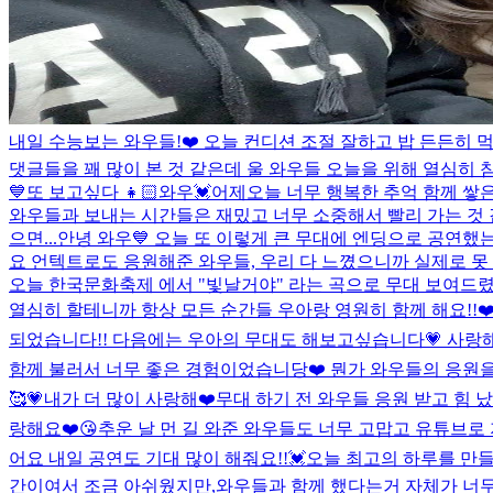
내일 수능보는 와우들!❤️ 오늘 컨디션 조절 잘하고 밥 든든히 
댓글들을 꽤 많이 본 것 같은데 울 와우들 오늘을 위해 열심히
💙
또 보고싶다 👧🏻
와우💓어제오늘 너무 행복한 추억 함께 쌓은
와우들과 보내는 시간들은 재밌고 너무 소중해서 빨리 가는 것 
으면...
안녕 와우💙 오늘 또 이렇게 큰 무대에 엔딩으로 공연했
요 언텍트로도 응원해준 와우들, 우리 다 느꼈으니까 실제로 못 
오늘 한국문화축제 에서 "빛날거야" 라는 곡으로 무대 보여드렸
열심히 할테니까 항상 모든 순간들 우아랑 영원히 함께 해요!!❤️
되었습니다!! 다음에는 우아의 무대도 해보고싶습니다💗 사랑해
함께 불러서 너무 좋은 경험이었습니당❤️ 뭔가 와우들의 응원을 맘
🥰💗
내가 더 많이 사랑해❤️
무대 하기 전 와우들 응원 받고 힘 났
랑해요❤️😘
추운 날 먼 길 와준 와우들도 너무 고맙고 유튜브로
어요 내일 공연도 기대 많이 해줘요!!💓
오늘 최고의 하루를 만들
간이여서 조금 아쉬웠지만,와우들과 함께 했다는거 자체가 너무