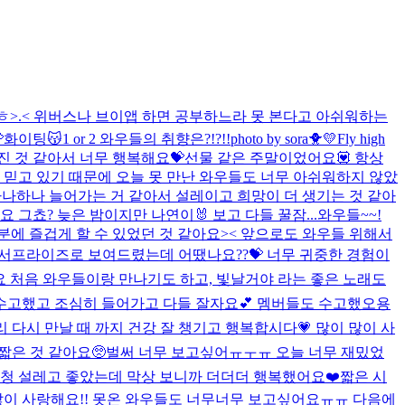
ㅎㅎ>.< 위버스나 브이앱 하면 공부하느라 못 본다고 아쉬워하는
화이팅😽
1 or 2 와우들의 취향은?!?!!
photo by sora🐥💛
Fly high
진 것 같아서 너무 행복해요💝선물 같은 주말이었어요💟 항상
 믿고 있기 때문에 오늘 못 만난 와우들도 너무 아쉬워하지 않았
하나하나 늘어가는 거 같아서 설레이고 희망이 더 생기는 것 같아
그쵸? 늦은 밤이지만 나연이🐰 보고 다들 꿀잠...
와우들~~!
에 즐겁게 할 수 있었던 것 같아요>< 앞으로도 와우들 위해서
 를 깜짝 서프라이즈로 보여드렸는데 어땠나요??💝 너무 귀중한 경험이
요 처음 와우들이랑 만나기도 하고, 빛날거야 라는 좋은 노래도
너무 수고했고 조심히 들어가고 다들 잘자요💕 멤버들도 수고했오용
리 다시 만날 때 까지 건강 잘 챙기고 행복합시다💗 많이 많이 사
 짧은 것 같아요🥺벌써 너무 보고싶어ㅠㅜㅠ 오늘 너무 재밌었
엄청 설레고 좋았는데 막상 보니까 더더더 행복했어요❤️짧은 시
많이 사랑해요!! 못온 와우들도 너무너무 보고싶어요ㅠㅠ 다음에