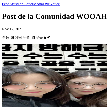
Feed
Artist
Fan Letter
Media
Live
Notice
Post de la Comunidad WO
Nov 17, 2021
수능 화이팅 우리 와우들🔥💕