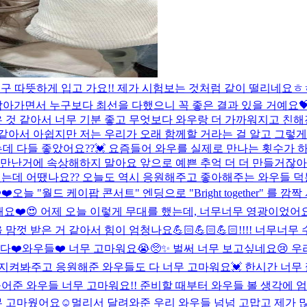
먹구 따뜻하게 입고 가요!! 제가 시험보는 것처럼 같이 떨리네요
 참아가면서 누구보다 최선을 다했으니 꼭 좋은 결과 있을 거예요
 것 같아서 너무 기분 좋고 무엇보다 와우랑 더 가까워지고 친해
같아서 아쉽지만 저는 우리가 오래 함께할 거라는 걸 알고 그렇게
는데 다들 좋았어요??💓 요즘들어 와우를 실제로 만나는 횟수가 
만난거에 속상해하지 말아요 앞으로 예쁜 추억 더 더 만들거잖아요 
는데 어땠나요?? 오늘도 역시 응원해주고 좋아해주는 와우들 덕분
❤️
오늘 "월드 케이팝 콘서트" 엔딩으로 "Bright together"
요❤️
😍 어제 오늘 이렇게 무대를 했는데, 너무너무 영광이었어
껏 받은 거 같아서 힘이 엄청나요💪🏻💪🏻💪🏻!!!! 너무
다❤️
와우들❤️ 너무 고마워요😭🥺✨ 벌써 너무 보고싶네요😢 우
 지켜봐주고 응원해준 와우들도 다 너무 고마워요💓 한시간 너무
어준 와우들 너무 고마워요!! 준비할 때부터 와우들 볼 생각에 
 고마웠어요☺️멀리서 달려와준 우리 와우들 넘넘 고맙고 제가 