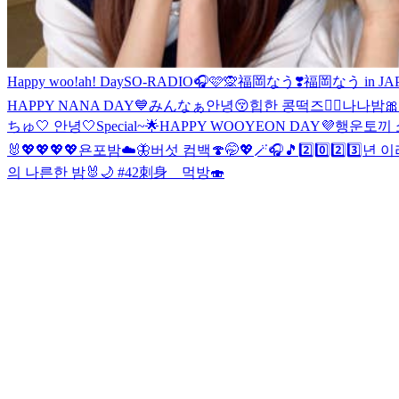
Happy woo!ah! Day
SO-RADIO🎧🩷🙊
福岡なう❣️
福岡なう in JAP
HAPPY NANA DAY💙
みんなぁ안녕😚
힙한 콩떡즈✌🏻
나나밤🎀
ちゅ🤍 안녕🤍
Special~🌟
HAPPY WOOYEON DAY💜
행운토끼 
🐰
💖💖💖💖
욘포밤☁️🦋
버섯 컴백🍄
🤭💖🪄🎧🎵
2️⃣0️⃣2️⃣3️⃣년 
의 나른한 밤🐰🌙 #42
刺身 먹방🍣