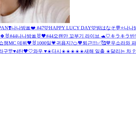
AN❣️
나나밤🎀❤️ #47
🩷HAPPY LUCY DAY🩷
밤はなそ💬⭐️
나나밤
🐰#44
나나밤🎀🐰🖤#44
오랜만 꼬부기 라이브 🐢🤍
キラキラ반
쇼챔MC 데뷔🖤🐰
1000일💗
귀욥지?🍊🧡
퇴근!!!✅🥰🤎
우소라와 파
이라구🎊♥️
4탄🖤🤍
와우 ♥️☀️
다시☀️☀️☀️☀️☀️
새해 일출 ☀️
달리는 차 안