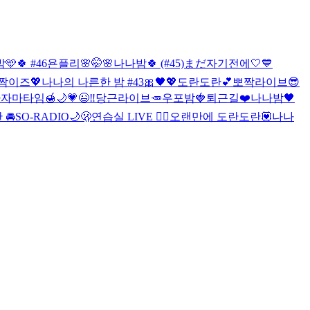
🍀 #46
욘플리🌸
🤭🌸
나나밤🍀 (#45)
まだ자기전에🤍
💙
짝이즈💖
나나의 나른한 밤 #43🎀🖤💖
도란도란💕
뽀짝라이브😎
자마타임🍯🌙
💗😉‼️
당근라이브🥕
우포밤🍓
퇴근길❤️
나나밤🖤
 🚘
SO-RADIO🌙🫢
연습실 LIVE ❤️‍🔥
오랜만에 도란도란💟
나나