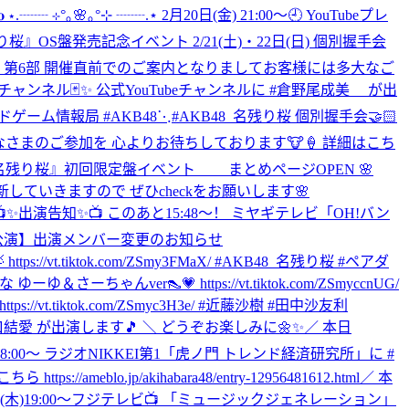
𝐝𝐞𝐨 ⋆.┈┈ ⊹°｡🌸｡°⊹ ┈┈.⋆ 2月20日(金) 21:00〜🕘 YouTubeプレ
』OS盤発売記念イベント 2/21(土)・22日(日) 個別握手会
5部・第6部 開催直前でのご案内となりましてお客様には多大なご
ムチャンネル🃏✨ 公式YouTubeチャンネルに #倉野尾成美 が出
カードゲーム情報局 #AKB48
⋱#AKB48_名残り桜 個別握手会🤝🏻
◝✩ みなさまのご参加を 心よりお待ちしております🐮🍦 詳細はこち
e 『名残り桜』初回限定盤イベント まとめページOPEN 🌸
していきますので ぜひcheckをお願いします🌸
📺✨出演告知✨📺 このあと15:48〜！ ミヤギテレビ「OH!バン
公演】出演メンバー変更のお知らせ
vt.tiktok.com/ZSmy3FMaX/ #AKB48_名残り桜 #ペアダ
ver👠💗 https://vt.tiktok.com/ZSmyccnUG/
vt.tiktok.com/ZSmyc3H3e/ #近藤沙樹 #田中沙友利
山口結愛 が出演します🎵 ＼ どうぞお楽しみに🌼✨
／ 本日
木)18:00～ ラジオNIKKEI第1「虎ノ門 トレンド経済研究所」に #
lo.jp/akihabara48/entry-12956481612.html
／ 本
19(木)19:00～フジテレビ📺 「ミュージックジェネレーション」