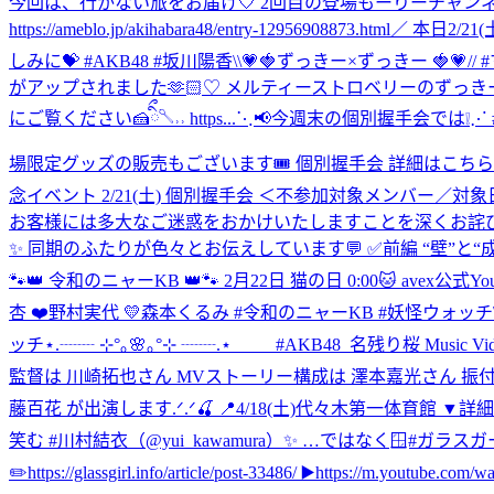
今回は、行かない旅をお届け🤍 2回目の登場もーりーチャンネ
https://ameblo.jp/akihabara48/entry-12956908873.html
／ 本日2/2
しみに💝 #AKB48 #坂川陽香
\\💗🍓ずっきー×ずっきー 🍓
がアップされました🫶🏻♡ メルティーストロベリーのずっきー
にご覧ください🍰ིྀ𓌈˒˒ https...
⋱📢今週末の個別握手会では❕⋰ #
場限定グッズの販売もございます🎟️ 個別握手会 詳細はこちら🤝🏻♡˖° ▶︎https:
念イベント 2/21(土) 個別握手会 ＜不参加対象メンバー／対
お客様には多大なご迷惑をおかけいたしますことを深くお詫び申し上げます。 https
✨ 同期のふたりが色々とお伝えしています💬 ✅前編 “壁”と“成長” ido
🐾👑 令和のニャーKB 👑🐾 2月22日 猫の日 0:00🐱 avex公式Y
杏 ❤️野村実代 💛森本くるみ #令和のニャーKB #妖怪ウォッチ
ッチ
⋆.┈┈ ⊹°｡🌸｡°⊹ ┈┈.⋆ #AKB48_名残り桜 Music Video公
監督は 川崎拓也さん MVストーリー構成は 澤本嘉光さん 振付は GEN
藤百花 が出演します.ᐟ.ᐟ🍒 📍4/18(土)代々木第一体育館 ▼詳細は
笑む #川村結衣（@yui_kawamura）✨ …ではなく🪟#
✏️https://glassgirl.info/article/post-33486/ ▶️https://m.youtube.com