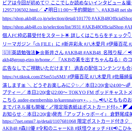
ビアは今回が初めて🤍 ここでしか読めないインタビュー＆撮り下ろし写真が掲
12957106502.html
／ 💕明日11:00～予約開始‼️ ＼ #AKB48
https://shop.akb48.co.jp/selection/detail/101770 #AKB48OfficialSho
https://shop.akb48.co.jp/selection/list/3931 #AKB48Offi
個人FC枠応募受付をスタート🌟 詳しくはこちらをチェック👇 https://masaimayuu.
リーマガジン「ch FILE」に #新井彩永 #八木愛月 #伊藤百花 
🇬🇧英語勉強法▶︎🌼新井さん #AKB48 #AKB48_名残り桜
／ 
akb48group-eizo.jp/home
／ 『AKBの素を出すちゃんねる』のコン
広告なしでご視聴いただけます！ 過去の配信コンテンツも合わせて、お楽しみ
https://vt.tiktok.com/ZSm51uSMJ/ #伊藤百花 #八木愛月 #
演します🎀 ＼ どうぞお楽しみに🎈✨
／ 本日2/20(金)24:0
プティー
／ 本日2/20(金)22:00～ TOKYO FM ポッ
こちら audee-membership.jp/karennaivory
⋆⸜ ⸜ 𓏸𓂂𓈒📢いとももの
までパネル展も開催.ᐟ 🔗限定版表紙はポストカード付⟡.* 
お知らせ⋰ 本日2/20(金)発売「アップトゥボーイ」 倉野尾成美
https://7net.omni7.jp/detail/1107681068 限定ポストカード付き🎈⸒⸒
AKB48 #森川優 #令和のニャーKB #妖怪ウォッチ
⚡ꉂꉂ📢こひ