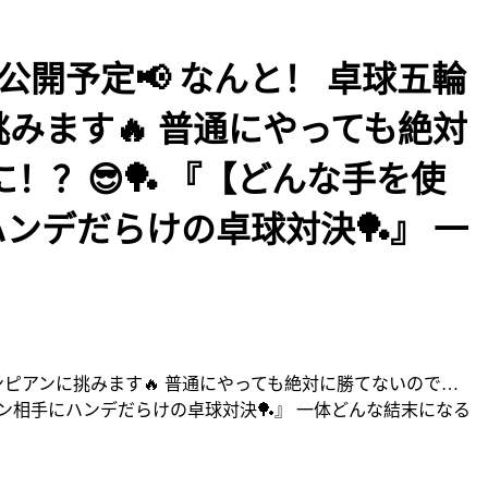
15:00公開予定📢 なんと！ 卓球五輪
挑みます🔥 普通にやっても絶対
？😎🏓 『【どんな手を使
ハンデだらけの卓球対決🏓』 一
8期がオリンピアンに挑みます🔥 普通にやっても絶対に勝てないので…
アン相手にハンデだらけの卓球対決🏓』 一体どんな結末になる