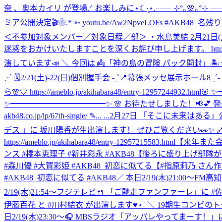
奈 、奥本カイリ が登場.ᐟ お楽しみに⋆☾·̩͙
⋆.┈┈ ⊹°｡🌸｡°⊹ ┈┈.⋆
ミア公開決定🎬❀.* ➳ youtu.be/Aw2NpveLOFs #AKB48_名残り
＜不参加対象メンバー／対象日程／部＞ ・水島美結 2月21日(
迷惑をおかけいたしますことを深くお詫び申し上げます。 https://ameb
演しています📣 ＼ 今回は 👼「神の島の冒険 パック開封」🏝️ ぜひ ご
⋰ 🗓️2/21(土)-22(日)個別握手会 ˗ˏˋ📍幕張メッセ展
ら🌸🤍 https://ameblo.jp/akihabara48/entry-12957244932.html
🌸 
✨━━━━━━━━━━━━✨ 🌸 お待たせしました！📢💕
akb48.co.jp/lp/67th-single/ ✎... ...
2月27日 「そこに未来はある」公演のご案内 ht
デス 」に 坂川陽香が生出演します！ ぜひご覧ください👀✨ 🔗番組ホーム
https://ameblo.jp/akihabara48/entry-12957215583.html
【来年また会おう
ンス #橋本恵理子 #新井彩永 #AKB48
【後ろに盛り上げ部隊がいます📣
#森川優 #大賀彩姫 #AKB48_初恋に似てる
【#指原莉乃 さん作詞】研
#AKB48_初恋に似てる #AKB48
／ 本日2/19(木)21:00～
2/19(木)21:54～フジテレビ🍴 「ご馳走ファンファーレ」に 
伊藤百花 と #川村結衣 が出演します♥⋆˙ ＼ 19期生コンビのトークをどうぞお楽し
日2/19(木)23:30～🎧 MBSラジオ「アッパレやってまーす！