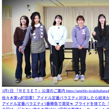
3月1日 「ＲＥＳＥＴ」公演のご案内 https://ameblo.jp/akihabara48/en
佐々木軍vs町田軍！アイドル定番バラエティ対決したら結末がガチで
アイドル定番バラエティ5番勝負で激突👊 プライドを捨てた『