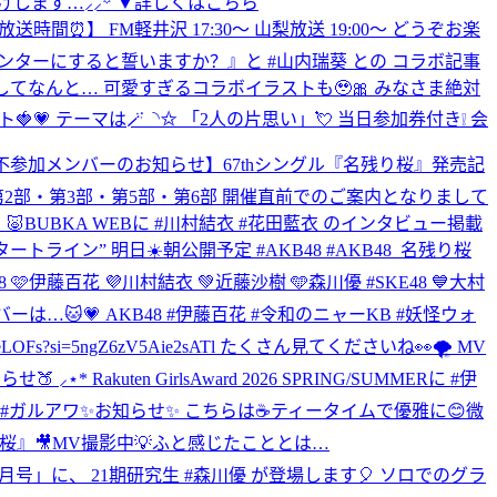
けします…⸝⸝꙳ ▼詳しくはこちら
放送時間⏰】 FM軽井沢 17:30～ 山梨放送 19:00～ どうぞお楽
私をセンターにすると誓いますか？』と #山内瑞葵 との コラボ記事
してなんと… 可愛すぎるコラボイラストも🥹🎀 みなさま絶対
ト🍓💗 テーマは🪄◝✩ 「2人の片思い」💘 当日参加券付き❕ 会
不参加メンバーのお知らせ】67thシングル『名残り桜』発売記
部・第2部・第3部・第5部・第6部 開催直前でのご案内となりまして
 🐷BUBKA WEBに #川村結衣 #花田藍衣 のインタビュー掲載
へのスタートライン” 明日☀️朝公開予定 #AKB48 #AKB48_名残り桜
AKB48 🩷伊藤百花 💜川村結衣 💚近藤沙樹 🩵森川優 #SKE48 💙大村
メンバーは…🐱💗 AKB48 #伊藤百花 #令和のニャーKB #妖怪ウォ
pveLOFs?si=5ngZ6zV5Aie2sATl たくさん見てくださいね👀🌪️ MV
 ⸝⋆* Rakuten GirlsAward 2026 SPRING/SUMMERに #伊
S #ガルアワ
✨お知らせ✨ こちらは☕️ティータイムで優雅に😊微
残り桜』🎥MV撮影中💡ふと感じたこととは…
BKA4月号」に、 21期研究生 #森川優 が登場します🎈 ソロでのグラ