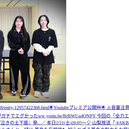
try-12957422368.html
🌟Youtubeプレミア公開🆕🌟 ⚠️音量
エグかったww youtu.be/BrBWUa4ONPY 今回の「
泣きの土下座』発...
／ 本日2/21(土)26:05～🎈 山梨放送「 