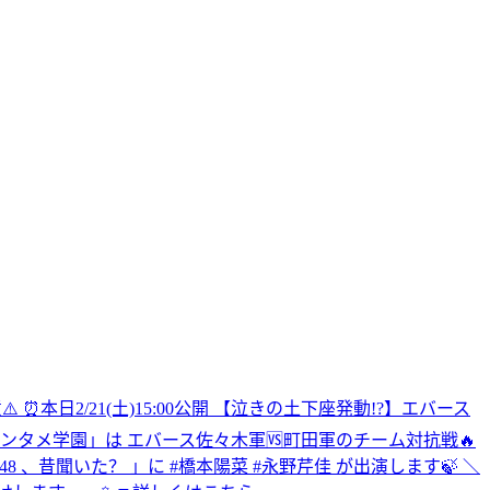
注意⚠️ ⏰本日2/21(土)15:00公開 【泣きの土下座発動!?】エバース
全力エンタメ学園」は エバース佐々木軍🆚町田軍のチーム対抗戦🔥
#AKB48 、昔聞いた？ 」に #橋本陽菜 #永野芹佳 が出演します🍃 ＼