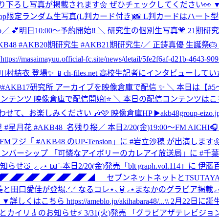
載されます🌼 ぜひチェックしてください👀 ▼詳しくはこちら https:
 net shop限定ランダム生写真(L判カード付き)📸 L判カードはハート
p
／ 💕明日10:00～予約開始‼️ ＼ 研究生の個別生写真💗 21期
cialShop #AKB48 #AKB20期研究生 #AKB21期研究生
/／ 正鋳真優 生誕祭🎂
official-fc.site/news/detail/5fe2f6af-d21b-4643-9095
#川村結衣 登場✨ 📱ch-files.net 高校生記者にインタビュ
📢#AKB17研究所 アーカイブを映像倉庫で配信 ✨ ＼ 本日は【#
テンツ 映像倉庫で配信開始❕⭐️ ＼ 本日の配信コンテンツはこち
ください 🎶🩷 映像倉庫HP ▶️akb48group-eizo.jp/
佐藤綺星 #星月花 #AKB48_名残り桜
／ 本日2/20(金)19:00～FM AI
0～🌈 FMフジ「 #AKB48 のUP-Tension」に #岩立沙穂 が出
ドキャストメンバーシップ 「可憐なアイボリーのカレアイ放送局」に #
お知らせ🍑 ⸝‍ ⸝‍⋆ 📖´-本日2/20(金)発売「blt graph.vol.114」に 
◤◢◤◢◤◢◤◢◤◢◤◢◤◢ セブンネットネットとTSUTAYA 
と田口愛佳が登場.ᐟ.ᐟ なるコレ⋆⸜👗⸝‍⋆まなかのグラビア掲載⸝
 ▼詳しくはこちら https://ameblo.jp/akihabara48/...
\\ 2月22日に誕
☕️とカイリ🎸のお知らせ⚡ 3/31(火)発売 「グラビアザテレビジ