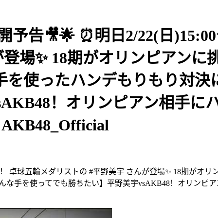
e公開予告🎥🌟 ⏰️明日2/22(日)
が登場✨ 18期がオリンピアンに
手を使ったハンデもりもり対決に！
AKB48！オリンピアン相手に
48_Official
開予定📢 なんと！ 卓球五輪メダリストの #平野美宇 さんが登場✨ 1
んな手を使ってでも勝ちたい】平野美宇vsAKB48！オリンピ