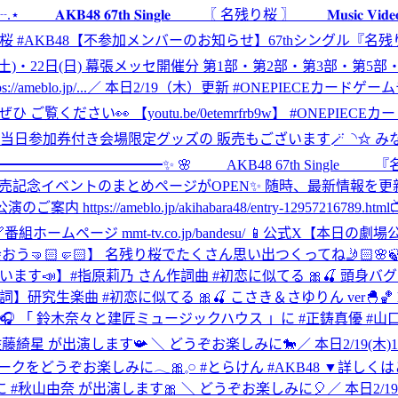
 𝐀𝐊𝐁𝟒𝟖 𝟔𝟕𝐭𝐡 𝐒𝐢𝐧𝐠𝐥𝐞 〖 名残り桜 〗 𝐌𝐮𝐬𝐢𝐜 𝐕
桜 #AKB48
【不参加メンバーのお知らせ】67thシングル『名残り桜
土)・22日(日) 幕張メッセ開催分 第1部・第2部・第3部・第
lo.jp/...
／ 本日2/19（木）更新 #ONEPIECEカードゲー
覧ください👀 【youtu.be/0etemrfrb9w】 #ONEPIECE
示ホール8 ˎˊ˗ 当日参加券付き会場限定グッズの 販売もございます🪄
✨━━━━━━━━━━━━✨ 🌸 AKB48 67th Singl
 発売記念イベントのまとめページがOPEN✨ 随時、最新情報を更新
tps://ameblo.jp/akihabara48/entry-12957216789.html
ページ mmt-tv.co.jp/bandesu/ 📱公式X
【本日の劇場
🏻🤛🏻】 名残り桜でたくさん思い出つくってね🤳🏻🌸🍃 https://
】#指原莉乃 さん作詞曲 #初恋に似てる 🎀🍒 頭身バグな ゆーゆ＆さーちゃん
究生楽曲 #初恋に似てる 🎀🍒 こさき＆さゆりん ver🐣🏀 https://
FM高知🎧 「 鈴⽊奈々と建匠ミュージックハウス 」に #正鋳真優 #
#佐藤綺星 が出演します📯 ＼ どうぞお楽しみに🐎
／ 本日2/19(
みに𓂃🎀𓈒𓏸 #とらけん #AKB48 ▼詳しくはこちら https://ameb
」に #秋山由奈 が出演します🎀 ＼ どうぞお楽しみに🎈
／ 本日2/