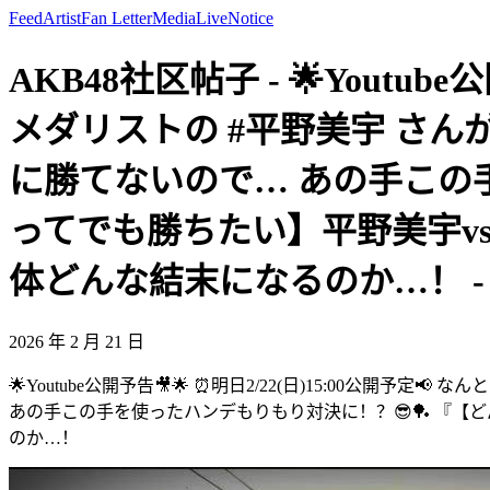
Feed
Artist
Fan Letter
Media
Live
Notice
AKB48社区帖子 - 🌟Youtub
メダリストの #平野美宇 さん
に勝てないので… あの手この
ってでも勝ちたい】平野美宇vs
体どんな結末になるのか…！ - AKB
2026 年 2 月 21 日
🌟Youtube公開予告🎥🌟 ⏰️明日2/22(日)15:00公
あの手この手を使ったハンデもりもり対決に！？😎🏓 『【ど
のか…！