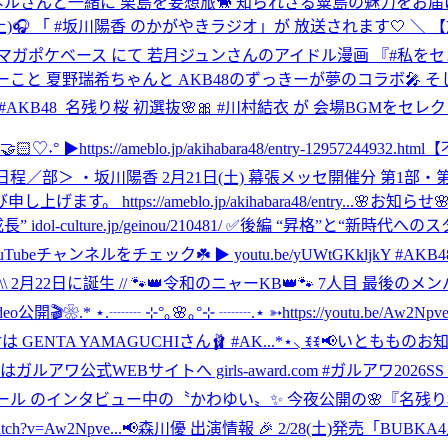
ルさんと一緒に 栗島を妄想旅🐎 知られざる粟島の魅力をお届
1(土)🎧 「 #坂川陽香 のかがやきラジオ」が 放送されます🤍 ＼ 【
💗// #マガポケベース にて 若月ジュンさんのアイドル漫画 『#
こと 夏野瑞希ちゃんと AKB48のずっきーが夢のコラボ🎤 そ
AKB48_名残り桜 初選抜🌸🎀 #川村結衣 が 会場BGMをセレク
//ameblo.jp/akihabara48/entry-12957244932.html
【
象日程／部＞ ・坂川陽香 2月21日(土) 幕張メッセ開催分 第1
://ameblo.jp/akihabara48/entry...
🌸お知らせ
l-culture.jp/geinou/210481/ ✅後編 “昇格”と“新時代
ouTubeチャンネルをチェック☘️ ▶︎ youtu.be/yUWtGKkljkY #
\\ 2月22日に誕生 // 🐾👑令和のニャーKB👑🐾 7人目 最後の
開🎬❀.* ⋆.┈┈ ⊹°｡🌸｡°⊹ ┈┈.⋆ ➳https://youtu.be/Aw2N
TA YAMAGUCHIさん🩰 #AK...
*⋆⸜ ꉂꉂ📢いともものお知らせ
ガルアワ公式WEBサイトへ girls-award.com #ガルアワ2026S
ガラスガール のインタビュー中の〝かわゆい〟✨ 今夜公開の🌸『名
/watch?v=Aw2Npve...
📢森川優 出演情報 🎉 2/28(土)発売「BU