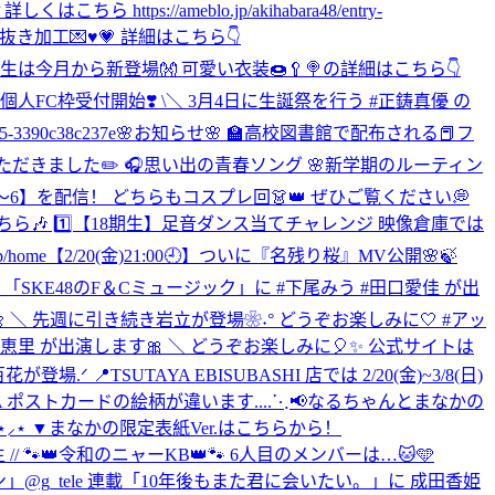
//ameblo.jp/akihabara48/entry-
型抜き加工💌♥💗 詳細はこちら👇
研究生は今月から新登場👐 可愛い衣装🍩🥄🍭の詳細はこちら👇
 個人FC枠受付開始❣️ \＼ 3月4日に生誕祭を行う #正鋳真優 の
-3390c38c237e
🌸お知らせ🌸 🏫高校図書館で配布される📕フ
ーしていただきました✏️ 🎧思い出の青春ソング 🌸新学期のルーティン
5〜6】を配信！ どちらもコスプレ回👗👑 ぜひご覧ください💭
ら🎶 1️⃣【18期生】足音ダンス当てチャレンジ 映像倉庫では
home
【2/20(金)21:00🕘】ついに『名残り桜』MV公開🌸🍃
CHI🎧 「SKE48のF＆Cミュージック」に #下尾みう #田口愛佳 が出
演します🌼 ＼ 先週に引き続き岩立が登場❀˖° どうぞお楽しみに🤍 #アッ
千葉恵里 が出演します🎀 ＼ どうぞお楽しみに🎈✨ 公式サイトは
伊藤百花が登場.ᐟ 📍TSUTAYA EBISUBASHI 店では 2/20(金)~3/8(日)
ポストカードの絵柄が違います....
⋱📢なるちゃんとまなかの
⋆⸝⋆ ▼まなかの限定表紙Ver.はこちらから！
生 // 🐾👑令和のニャーKB👑🐾 6人目のメンバーは…🐱🩵
ョン」@g_tele 連載「10年後もまた君に会いたい。」に 成田香姫