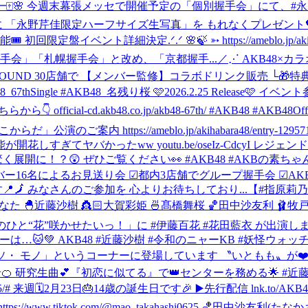
🀄️🌸 今週末幕張メッセで開催予定の「個別握手会」にて、
に 「永野芹佳限定ハーフサイズ生写真」を もれなくプレゼント💝
ント詳細決定.ᐟ.ᐟ 🌸🍃 ➳ https://ameblo.jp/akihaba
手会」「札幌握手会」と改め、「京都握手...
／⋰ AKB48×カラ
JOYSOUND 30店舗で 【メンバー監修】コラボドリンク販売 └
8_67thSingle #AKB48_名残り桜 🩷2026.2.25 Release🩷 
l-cd.akb48.co.jp/akb48-67th/ #AKB48 #AKB48Offic
らだ」公演のご案内 https://ameblo.jp/akihabara48/entry-1295712
すぎてヤバかったww youtu.be/oseIz-CdcyI レ
！？😲 ぜひご覧ください👀 #AKB48 #AKBの素ちゃん .
メンバー16名によるお見送り会 ☑︎都内3店舗でグループ握手会 ☑︎AKB4
🗾 みなさんのご参加を 心よりお待ちしており...
【#指原莉乃
rs/ 🎨丸山ひなた 🐣近藤沙樹 👸🏻大賀彩姫 🍜髙橋舞桜 🏀田中沙友利 
藍衣のひと“花”咲かせたいっ！」に #伊藤百花 #花田藍衣 が出演します
メンバーは…🐱💚 AKB48 #近藤沙樹 #令和のニャーKB #妖怪ウォッ
ソ・ モノ」というコーナーに登場しています 〝いともも〟が❤
せ🍊 研究生曲💕『初恋に似てる』で👑センターを務める🌟 #近
0217-130245/# 来週🗓2月23日🎂14歳の誕生日です🎉 ▶️先行配信 lnk.to/A
tiktok.com/@mao_takahashi0625 🏀田中沙友利(たなかさゆり) ht