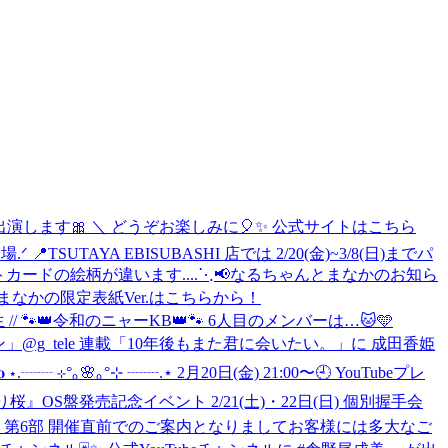
が出演します🎀 ＼ どうぞお楽しみに🎈✨ 公式サイトはこちら
が登場.ᐟ 📍TSUTAYA EBISUBASHI 店では 2/20(金)~3/8(日)までパ
カードの絵柄が違います....
⋱📢なるちゃんとまなかのお知ら
 ▼まなかの限定表紙Ver.はこちらから！
生 // 🐾👑令和のニャーKB👑🐾 6人目のメンバーは…🐱🩵
ョン」@g_tele 連載「10年後もまた君に会いたい。」に 成田香姫
𝐝𝐞𝐨 ⋆.┈┈ ⊹°｡🌸｡°⊹ ┈┈.⋆ 2月20日(金) 21:00〜🕘 YouTubeプレ
』OS盤発売記念イベント 2/21(土)・22日(日) 個別握手会
5部・第6部 開催直前でのご案内となりましてお客様には多大なご