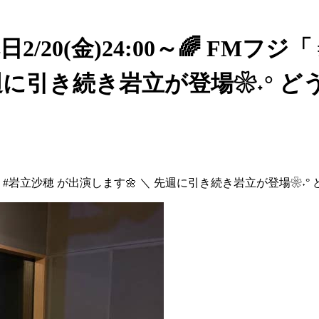
2/20(金)24:00～🌈 FMフジ「 #
週に引き続き岩立が登場❀˖° ど
ension」に #岩立沙穂 が出演します🌼 ＼ 先週に引き続き岩立が登場