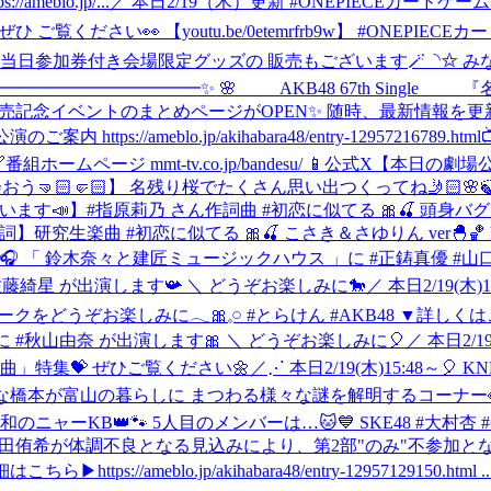
lo.jp/...
／ 本日2/19（木）更新 #ONEPIECEカードゲ
覧ください👀 【youtu.be/0etemrfrb9w】 #ONEPIECE
示ホール8 ˎˊ˗ 当日参加券付き会場限定グッズの 販売もございます🪄
✨━━━━━━━━━━━━✨ 🌸 AKB48 67th Singl
 発売記念イベントのまとめページがOPEN✨ 随時、最新情報を更新
tps://ameblo.jp/akihabara48/entry-12957216789.html
ページ mmt-tv.co.jp/bandesu/ 📱公式X
【本日の劇場
🏻🤛🏻】 名残り桜でたくさん思い出つくってね🤳🏻🌸🍃 https://
】#指原莉乃 さん作詞曲 #初恋に似てる 🎀🍒 頭身バグな ゆーゆ＆さーちゃん
究生楽曲 #初恋に似てる 🎀🍒 こさき＆さゆりん ver🐣🏀 https://
FM高知🎧 「 鈴⽊奈々と建匠ミュージックハウス 」に #正鋳真優 #
#佐藤綺星 が出演します📯 ＼ どうぞお楽しみに🐎
／ 本日2/19(
みに𓂃🎀𓈒𓏸 #とらけん #AKB48 ▼詳しくはこちら https://ameb
」に #秋山由奈 が出演します🎀 ＼ どうぞお楽しみに🎈
／ 本日2/
曲」特集💝 ぜひご覧ください🌼
‎／⋰ ‎本日2/19(木)15:48
 ‎謎解きが得意な橋本が富山の暮らしに ‎まつわる様々な謎を解明するコー
🐾👑令和のニャーKB👑🐾 5人目のメンバーは…🐱💙 SKE48 #大
して、平田侑希が体調不良となる見込みにより、第2部"のみ"不参
ameblo.jp/akihabara48/entry-12957129150.html ..