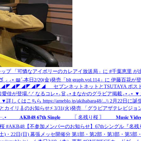
トメンバーシップ 「可憐なアイボリーのカレアイ放送局」に #千葉恵里 
 ⸝‍ ⸝‍⋆ 📖´-本日2/20(金)発売「blt graph.vol.114」に 伊藤百花
◤◢◤◢◤◢◤◢◤◢ セブンネットネットとTSUTAYA ポスト
佳が登場.ᐟ.ᐟ なるコレ⋆⸜👗⸝‍⋆まなかのグラビア掲載⸝⋆⸝⋆
 ▼詳しくはこちら https://ameblo.jp/akihabara48/...
\\ 2月22日に誕
☕️とカイリ🎸のお知らせ⚡ 3/31(火)発売 「グラビアザテレビジ
 𝐀𝐊𝐁𝟒𝟖 𝟔𝟕𝐭𝐡 𝐒𝐢𝐧𝐠𝐥𝐞 〖 名残り桜 〗 𝐌𝐮𝐬𝐢𝐜 𝐕
桜 #AKB48
【不参加メンバーのお知らせ】67thシングル『名残り桜
土)・22日(日) 幕張メッセ開催分 第1部・第2部・第3部・第