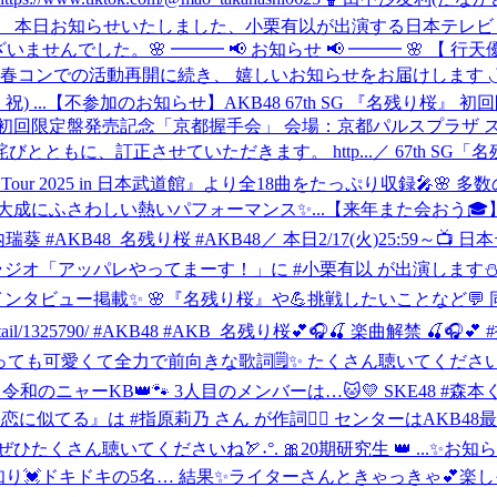
 本日お知らせいたしました、小栗有以が出演する日本テレビ ド
訳ございませんでした。
🌸 ━━━ 📢 お知らせ 📢 ━━━ 🌸 
催の春コンでの活動再開に続き、 嬉しいお知らせをお届けします ◡̈
) ...
【不参加のお知らせ】AKB48 67th SG 『名残り桜
桜』初回限定盤発売記念「京都握手会」 会場：京都パルスプラザ
ともに、訂正させていただきます。 http...
／ 67th S
ar Live Tour 2025 in 日本武道館』より全18曲をたっぷり
成にふさわしい熱いパフォーマンス✨...
【来年また会おう🎓】
以 #山内瑞葵 #AKB48_名残り桜 #AKB48
／ 本日2/17(火)25:59～
 MBSラジオ「アッパレやってまーす！」に #小栗有以 が出演します⛄
のインタビュー掲載✨ 🌸『名残り桜』や💪挑戦したいことなど
il/1325790/ #AKB48 #AKB_名残り桜
💕🎧🍒 楽曲解禁 🍒🎧
 とっても可愛くて全力で前向きな歌詞🗒️✨ たくさん聴いてくださいね🎧
 🐾👑令和のニャーKB👑🐾 3人目のメンバーは…🐱💛 SKE48 
恋に似てる』は #指原莉乃 さん が作詞✍🏻 センターはAKB48最年少
る ぜひたくさん聴いてくださいね🏹˖°. 🎀20期研究生 👑 ...
✨お知ら
ドキの5名… 結果✨ライターさんときゃっきゃ💕楽しそうに美容トークしてま