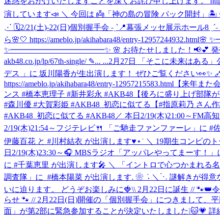
迷惑をおかけいたしますことを深くお詫び申し上げます。 https://ameb
演しています📣 ＼ 今回は 👼「神の島の冒険 パック開封」🏝️ ぜひ ご
⋰ 🗓️2/21(土)-22(日)個別握手会 ˗ˏˋ📍幕張メッセ展
ら🌸🤍 https://ameblo.jp/akihabara48/entry-12957244932.html
🌸 
✨━━━━━━━━━━━━✨ 🌸 お待たせしました！📢💕
akb48.co.jp/lp/67th-single/ ✎... ...
2月27日 「そこに未来はある」公演のご案内 ht
デス 」に 坂川陽香が生出演します！ ぜひご覧ください👀✨ 🔗番組ホーム
https://ameblo.jp/akihabara48/entry-12957215583.html
【来年また会おう
ンス #橋本恵理子 #新井彩永 #AKB48
【後ろに盛り上げ部隊がいます📣
#森川優 #大賀彩姫 #AKB48_初恋に似てる
【#指原莉乃 さん作詞】研
#AKB48_初恋に似てる #AKB48
／ 本日2/19(木)21:00～
2/19(木)21:54～フジテレビ🍴 「ご馳走ファンファーレ」に 
伊藤百花 と #川村結衣 が出演します♥⋆˙ ＼ 19期生コンビのトークをどうぞお楽し
日2/19(木)23:30～🎧 MBSラジオ「アッパレやってまーす！
に #千葉恵里 が出演します🎤 ＼ 「イントロで心つかまれる名
調査隊」に ‎ ⁦‪#橋本陽菜‬⁩ が出演します. ❀ ݁ ˖ ‎＼⋱
いに迫ります。 ‎どうぞお楽しみに🍓
\\ 2月22日に誕生 // 
らせ 🐾 // 2月22日(日)開催の「個別握手会」につきま
面」が第2部に緊急参加することが決定いたしました❕🐱💗 詳細はこちら▶https://