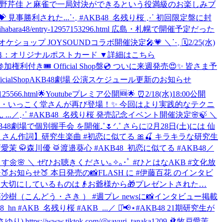
#永野芹佳 と麻雀で一局対決ができるという役満級のお楽しみブ
 見事勝利された...
⋱ #AKB48_名残り桜 ⋰ 初回限定盤に封
ra48/entry-12957153296.html 広島・札幌で開催予定だった
オケショップ JOYSOUNDコラボ開催決定🎤💗 ＼⋱ 🗓️2/25(水)
🎁特典：オリジナルポストカード ▼詳細はこちら
イベント参加権利付き🎟️ Official Shop盤💿 ついに来週発売😍✨ 皆さま予
ialShop
AKB48劇場 公演スケジュール更新のお知らせ
5566.html
🌟Youtubeプレミア公開🆕🌟 ⏰2/18(水)18:00公開
ジェンド・いっこく堂さんが再び登場！✨ 今回はより実践的なテクニ
..
／⋰ #AKB48_名残り桜 発売記念イベント開催決定🌸🍃 ＼
8劇場で個別握手会 を開催₊˚🌷ᐟ.˚ さらに❕2月28日(土)には 仙
 さん作詞】研究生楽曲 #初恋に似てる 🎀🍒 キラキラな研究生
🩰牧戸愛茉 🥋森川優 🥁渡邉葵心 #AKB48_初恋に似てる #AKB48
／
🌼🌸 ＼ ぜひお聴きください｡✧｡･ﾟ #ひとはなAKB #文化放
チ
🍑お知らせ🍑 本日発売の📸FLASH に #伊藤百花 のインタビ
️大切にしているものは👴お爺様から🎁プレゼントされた…
藤沙樹（こんどう・さき ） #週プレ newsに📸インタビュー掲載
KB48_hn #AKB_名残り桜 #AKB_...
／ ⋆͛📢⋆#AKB48 21期研究生が
tps://www.tiktok.com/@sayuri_tanaka1209 🩰牧戸愛茉