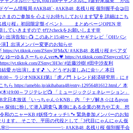
ームチャンネル🃏✨ 公式YouTubeチャンネルに #倉野尾成美 が出
カードゲーム情報局 #AKB48
⋱#AKB48_名残り桜 個別握手会🤝🏻
◝✩ みなさまのご参加を 心よりお待ちしております🐮🍦 詳細はこち
e 『名残り桜』初回限定盤イベント まとめページOPEN 🌸
していきますので ぜひcheckをお願いします🌸
📺✨出演告知✨📺 このあと15:48〜！ ミヤギテレビ「OH!バン
公演】出演メンバー変更のお知らせ
vt.tiktok.com/ZSmy3FMaX/ #AKB48_名残り桜 #ペアダ
ver👠💗 https://vt.tiktok.com/ZSmyccnUG/
vt.tiktok.com/ZSmyc3H3e/ #近藤沙樹 #田中沙友利
山口結愛 が出演します🎵 ＼ どうぞお楽しみに🌼✨
／ 本日
木)18:00～ ラジオNIKKEI第1「虎ノ門 トレンド経済研究所」に #
lo.jp/akihabara48/entry-12956481612.html
／ 本
19(木)19:00～フジテレビ📺 「ミュージックジェネレーション」
～🎈 ‎KNB北日本放送「いっちゃん☆KNB」内 ‎「ナゾ解き☆はるpyon
ナー👀 ‎探偵に扮して潜入調査🔍 ‎裏側にある企業の努力や工夫、想
村杏 #令和のニャーKB #妖怪ウォッチ
\\ 🐾 緊急参加メンバーのお知
加となります。 そこで、平田の代役として「3代目にゃんにゃん仮
.
🌸🀄️━━━━━━━━━━━✨ #AKB48_名残り桜 個別握手会