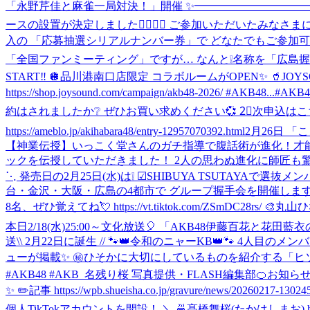
「永野芹佳と麻雀一局対決！」開催 ✨━━━━━━━━━━━
ースの設置が決定しました✊🏻🎯💖 ご参加いただいたみなさま
入の 「応募抽選シリアルナンバー券」で どなたでもご参加可能🎟️ 初回限定盤イベ
「全国ファンミーティング」ですが… なんと❕名称を「広島握
START‼️ 🪩品川港南口店限定 コラボルームがOPEN✨ 
https://shop.joysound.com/campaign/akb48-2026/ #AKB48...
#AKB4
約はされましたか❔ ぜひお買い求めください💞 2⃣次申込はこちらから👇 officia
https://ameblo.jp/akihabara48/entry-12957070392.html
2月26日 「ここか
【神業伝授】いっこく堂さんのガチ指導で腹話術が進化！才能が開花し
ックを伝授していただきました！ 2人の思わぬ進化に師匠も驚く展開に
⋱ 発売日の2月25日(水)は❕ ☑︎SHIBUYA TSUTAYAで選抜
台・金沢・大阪・広島の4都市で グループ握手会を開催します📍
8名、ぜひ覚えてね💘 https://vt.tiktok.com/ZSmDC28
本日2/18(水)25:00～文化放送🎈 「AKB48伊藤百花と花田
送
\\ 2月22日に誕生 // 🐾👑令和のニャーKB👑🐾 4人目の
ューが掲載✨ ㊙️ひそかに大切にしているものを紹介する「ヒ
#AKB48 #AKB_名残り桜 写真提供・FLASH編集部
🍊お知ら
✨ ✏️記事 https://wpb.shueisha.co.jp/gravure/news/2026
個人TikTokアカウントを開設！ ＼ 🍜髙橋舞桜(たかはしまお) https://www.