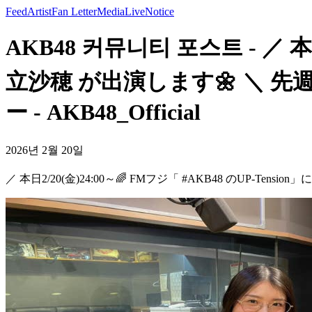
Feed
Artist
Fan Letter
Media
Live
Notice
AKB48 커뮤니티 포스트 - ／ 本日
立沙穂 が出演します🌼 ＼ 先
ー - AKB48_Official
2026년 2월 20일
／ 本日2/20(金)24:00～🌈 FMフジ「 #AKB48 のUP-T