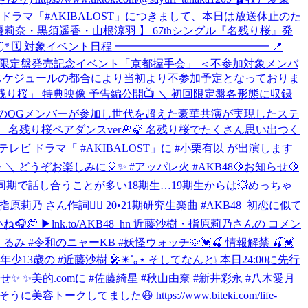
ラマ「#AKIBALOST」につきまして、本日は放送休止のた
【 行天優莉奈・黒須遥香・山根涼羽 】 67thシングル『名残り桜』発
* 🗓 対象イベント日程 ━━━━━━━━━━━━━━ 📍
』 初回限定盤発売記念イベント「京都握手会」 ＜不参加対象メンバ
 スケジュールの都合により当初より不参加予定となっておりま
G「名残り桜」 特典映像 予告編公開📺 ＼ 初回限定盤各形態に収録
収録🎤🌸 多数のOGメンバーが参加し世代を超えた豪華共演が実現したステ
 名残り桜ペアダンスver🌸🍃 名残り桜でたくさん思い出つく
 日本テレビ ドラマ「 #AKIBALOST」に #小栗有以 が出演します
 ＼ どうぞお楽しみに🎈✨ #アッパレ火 #AKB48
🍋お知らせ🍋
 同期で話し合うことが多い18期生…19期生からは💥めっちゃ
💕 #指原莉乃 さん作詞✍🏻 20•21期研究生楽曲 #AKB48_初恋に似て
💭 ▶︎lnk.to/AKB48_hn 近藤沙樹・指原莉乃さんの コメン
#森本くるみ #令和のニャーKB #妖怪ウォッチ
🩷💓🍒 情報解禁 🍒💓
13歳の #近藤沙樹 🎤✴︎˚｡⋆ そしてなんと❕ 本日24:00に先行
せ✨ ✨美的.comに #佐藤綺星 #秋山由奈 #新井彩永 #八木愛月
した😆 https://www.biteki.com/life-