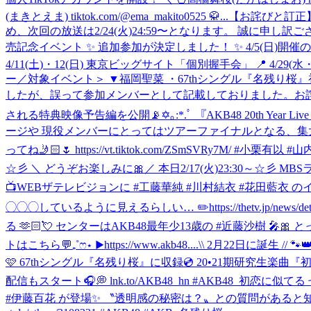
(まきとえま) tiktok.com/@ema_makito0525 🥋...
【お詫びと訂正】
め、次回の放送は2/24(火)24:59〜となります。 誠に申し
売記念イベント ✨ 追加参加が決定しました！ ✨ 4/5(日)開
4/11(土)・12(日) 東京ビッグサイト「個別握手会」 📍 4/29(水・祝
ー／対象イベント＞ ▼福岡聖菜 ・67thシングル『名残り
したが、誤って参加メンバーとして記載しておりました。お詫びと
される特典映像予告編を公開📡✡｡:*.ﾟ 『AKB48 20th Ye
ージや 現役メンバーにとってはツアーファイナルとなる、集大
ってね🤳🏻🌷 https://vt.tiktok.com/ZSmSVRy7M/ #小栗有
☆彡 ＼ どうぞお楽しみに🎀
／ 本日2/17(火)23:30～☆彡
📺WEBザテレビジョンに #工藤華純 #川村結衣 #花田藍衣 
◯◯◯しているように見えるらしい… ✏️https://thetv.jp/news/deta
る 🫶🏻💘 センターはAKB48最年少13歳の #近藤沙樹 🎤
トはこちら💬₊˚ෆ⋆ ▶︎https://www.akb48....
\\ 2月22日に誕生 //
🩷 67thシングル『名残り桜』に収録💿 20•21期研究生楽曲『初
配信もスタート🎧💭 lnk.to/AKB48_hn #AKB48_初恋に似て
#伊藤百花 が登場✨ 〝透明感の秘密は？〟との質問があると知り💓ドキ