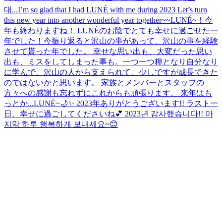
대...
I’m so glad that I had LUNÉ with me during 2023 Let’s turn
this new year into another wonderful year together~~
LUNÉ~！今
年も終わりますね！ LUNÉのお陰でとても幸せに過ごせた一
年でした！今振り返ると沢山の事があって、沢山の事を経験
させて貰った年でした。 幸せな思い出も、大変だった思い
出も、ミスをしてしまった事も。一つ一つ糧となり自分なり
に学んで、沢山の人から支えられて、少しですが成長できた
のではないかと思います。 家族とメンバーとスタッフの
方々への感謝も忘れずにこれからも頑張ります。 来年はも
っとか...
LUNÉ~🌙✨️ 2023年ありがとうございます!! ラスト一
日、幸せに過ごしてくださいね💕︎ 2023년 감사했습니다!! 마
지막 하루 행복하게 보내세요~😊