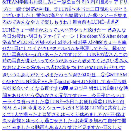
&TEAM学園もお楽しみにー😁
오늘의 하이라이트✌️✨ アドリ
ブに一瞬で対応の神様。笑
LUNÉ〜本当に二日間ありがとう
ございました！ 黄色の海とても綺麗でした😭 ツアーも始ま
るのでみんな全力で楽しもうね！
舞台前もLUNÉ~✌️✌️💕
LUNÉきょー帽子かぶっていい~⁇
やっと聴けたー 🐣
みんな
今日お疲れ~
明日もファイティーン！
Pre debut V.S After debut
浴衣👘︎💕︎
LUNÉ 안녕~이거 의주가 찍어준 사진📸 きょーも幸
せな1日にしてください🫶
アルバムを整理してたら、載せて
ない写真がいっぱいあったんですけど、LUNÉの皆さんこの
時の写真が見たいってやつがあったら教えてください🥹
みん
なおはよ〜☺️
👓
あっち🔝❗️
お気をつけて⛄️🧣
LUNÉがだいす
き
いつもありがとう🌙
またねっ🐾
꿈만같아요…🙄🙄
&TEAM
CAFEでLUNÉ気分⋆⋆🌙·̩͙‪⋆͛
good night~
LUNÉ何してる~⁇뭐해
뭐해🤔
会いたくなる夜ですね🌉 보고싶은 밤❣️
LUNÉ幸せな時
間をありがとう😊
みなさん元気ですかー、今日夜にペッパ
ーライス食べました😋
LUNÉ~今日もお疲れ様😊
LUNÉ♡
집
에서 스시🫶 今見るとシュールだけど笑笑 LUNÉに共有した
くて1人で撮ったよ☺️
皆さんゆっくり休めましたか~⁇ 僕は
久々家族とゆっくり過ごせました♪お寿司を初めて自分で握
ってみました☺️動画もあるんですけど見ますか~⁇
久しぶ