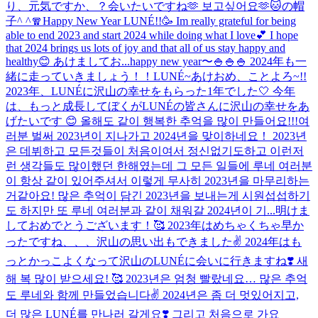
り、元気ですか、？会いたいですね🫶 보고싶어요🫶
🐱の帽
子^ ^
🧣
Happy New Year LUNÉ!!🥳 Im really grateful for being
able to end 2023 and start 2024 while doing what I love💕 I hope
that 2024 brings us lots of joy and that all of us stay happy and
healthy😊 あけましてお...
happy new year〜🍚🍚🍚 2024年も一
緒に走っていきましょう！！
LUNÉ~あけおめ、ことよろ~!!
2023年、LUNÉに沢山の幸せをもらった1年でした🤍 今年
は、もっと成長してぼくがLUNÉの皆さんに沢山の幸せをあ
げたいです 😊 올해도 같이 행복한 추억을 많이 만들어요!!!
여
러분 벌써 2023년이 지나가고 2024년을 맞이하네요！ 2023년
은 데뷔하고 모든것들이 처음이여서 정신없기도하고 이런저
런 생각들도 많이했던 한해였는데 그 모든 일들에 루네 여러분
이 항상 같이 있어주셔서 이렇게 무사히 2023년을 마무리하는
거같아요! 많은 추억이 담긴 2023년을 보내는게 시원섭섭하기
도 하지만 또 루네 여러분과 같이 채워갈 2024년이 기...
明けま
しておめでとうございます！🥰 2023年はめちゃくちゃ早か
ったですね、、、沢山の思い出もできました✌️ 2024年はも
っとかっこよくなって沢山のLUNÉに会いに行きますね❣️ 새
해 복 많이 받으세요! 🥰 2023년은 엄청 빨랐네요… 많은 추억
도 루네와 함께 만들었습니다✌️ 2024년은 좀 더 멋있어지고,
더 많은 LUNÉ를 만나러 갈게요❣️ 그리고 처음으로 가요