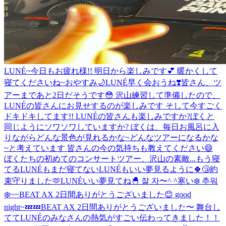
LUNÉ~今日もお疲れ様!! 明日から楽しみです💕 暖かくして
寝てくださいね~おやすみ🌙
LUNÉ早く会おうね❣️
皆さん、ツ
アーまであと2日だそうです😳 沢山練習して準備したので、
LUNÉの皆さんにお見せするのが楽しみです そして今すごく
ドキドキしてます!! LUNÉの皆さんも楽しみですか?ぼくと
同じようにソワソワしていますか? ぼくは、毎日お風呂に入
りながらどんな景色が見れるかな~どんなツアーになるかな
~と考えています 皆さんの今の気持ちも教えてください😄
ぼくたちの初めてのコンサートツアー、沢山の素敵...
もう寝
てるLUNÉもまだ寝てないLUNÉもいい夢見るように🍀😴
約
束守りました🫶
LUNÉいい夢見てね🐣 잘 자〜^ ^
寒い❄️ 추워
❄️
~~
BEAT AX 2日間ありがとうございました😊 good
night~💤💤
BEAT AX 2日間ありがとうございました〜 舞台し
ててLUNÉのみなさんの熱気がすごい伝わってきました！！