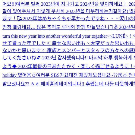
어요!!!
여러분 벌써 2023년이 지나가고 2024년을 맞이하네요！
같이 있어주셔서 이렇게 무사히 2023년을 마무리하는거같아요! 많은 
ます！🥰 2023年はめちゃくちゃ早かったですね、、、沢山の思い
엄청 빨랐네요… 많은 추억도 루네와 함께 만들었습니다✌️ 2024년은 
turn this new year into another wonderful year together~~
LUNÉ
せて貰った年でした。 幸せな思い出も、大変だった思い出
ないかと思います。 家族とメンバーとスタッフの方々への感謝
してくださいね💕︎ 2023년 감사했습니다!! 마지막 하루 행복하게 
よう☀ 2023年最後の日あたたかく、楽しく過ごせるように！
holiday 였어용☺️
여러분 SBS가요대전 재밌게보셨나요~??😙⛄️ 
받으셨나요?? ㅎㅎ 해피홀리데이입니다!! 추웠는데 다들 따뜻하게하