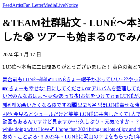
Feed
Artist
Fan Letter
Media
Live
Notice
&TEAM社群貼文 - LUN
した😭 ツアーも始まるのでみん
2024 年 1 月 17 日
LUNÉ〜本当に二日間ありがとうございました！ 黄色の海と
舞台前もLUNÉ~✌️✌️💕
LUNÉきょー帽子かぶっていい~⁇
やっ
📸 きょーも幸せな1日にしてください🫶
アルバムを整理して
い🥹
みんなおはよ〜☺️
👓
あっち🔝❗️
お気をつけて⛄️🧣
LUNÉ
해뭐해🤔
会いたくなる夜ですね🌉 보고싶은 밤❣️
LUNÉ幸せな
시🫶 今見るとシュールだけど笑笑 LUNÉに共有したくて1人
動画もあるんですけど見ますか~⁇
久しぶり、元気ですか、？会
while doing what I love💕 I hope that 2024 brings us lots of joy 
おめ、ことよろ~!! 2023年、LUNÉに沢山の幸せをもらった