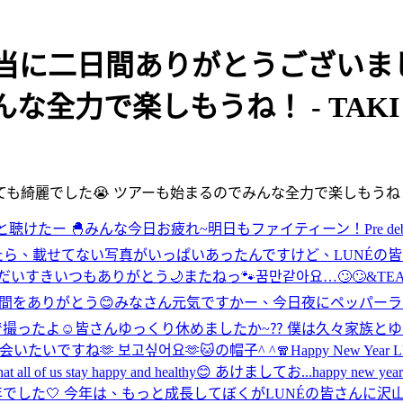
É〜本当に二日間ありがとうござい
な全力で楽しもうね！ - TAKI
ても綺麗でした😭 ツアーも始まるのでみんな全力で楽しもうね
と聴けたー 🐣
みんな今日お疲れ~
明日もファイティーン！
Pre de
たら、載せてない写真がいっぱいあったんですけど、LUNÉの
がだいすき
いつもありがとう🌙
またねっ🐾
꿈만같아요…🙄🙄
&TEA
時間をありがとう😊
みなさん元気ですかー、今日夜にペッパーラ
で撮ったよ☺️
皆さんゆっくり休めましたか~⁇ 僕は久々家族とゆ
いたいですね🫶 보고싶어요🫶
🐱の帽子^ ^
🧣
Happy New Year LUN
and that all of us stay happy and healthy😊 あけましてお...
happy new
1年でした🤍 今年は、もっと成長してぼくがLUNÉの皆さんに沢山の