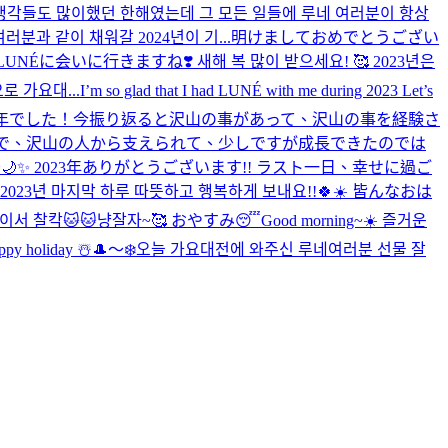
 생각들도 많이했던 한해였는데 그 모든 일들에 루네 여러분이 항상
분과 같이 채워갈 2024년이 기...
明けましておめでとうござい
会いに行きますね❣️ 새해 복 많이 받으세요! 🥰 2023년은
로 가요대...
I’m so glad that I had LUNÉ with me during 2023 Let’s
た一年でした！今振り返ると沢山の事があって、沢山の事を経験さ
で、沢山の人から支えられて、少しですが成長できたのでは
~🌙✨️ 2023年ありがとうございます!! ラスト一日、幸せに過ご
2023년 마지막 하루 따뜻하고 행복하게 보내요!!🍀☀️ 皆んなおは
이서 찰칵🐱🐱냥
잘자~🥰 おやすみ😴
Good morning~☀️ 즐거운
ppy holiday ☃️
🎩〜❄️
오늘 가요대전에 와주신 루네여러분 선물 잘