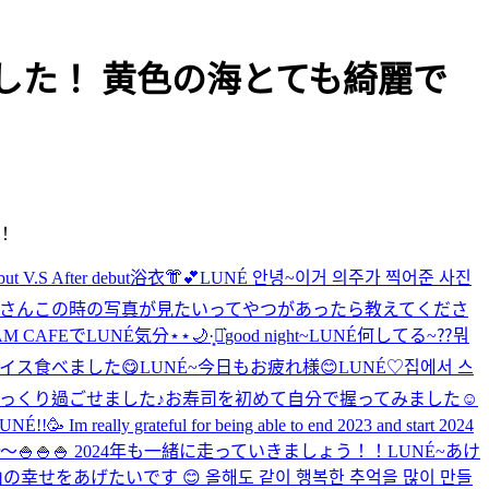
ました！ 黄色の海とても綺麗で
！
but V.S After debut
浴衣👘︎💕︎
LUNÉ 안녕~이거 의주가 찍어준 사진
皆さんこの時の写真が見たいってやつがあったら教えてくださ
M CAFEでLUNÉ気分⋆⋆🌙·̩͙‪⋆͛
good night~
LUNÉ何してる~⁇뭐
イス食べました😋
LUNÉ~今日もお疲れ様😊
LUNÉ♡
집에서 스
っくり過ごせました♪お寿司を初めて自分で握ってみました☺️
É!!🥳 Im really grateful for being able to end 2023 and start 2024
 year〜🍚🍚🍚 2024年も一緒に走っていきましょう！！
LUNÉ~あけ
幸せをあげたいです 😊 올해도 같이 행복한 추억을 많이 만들