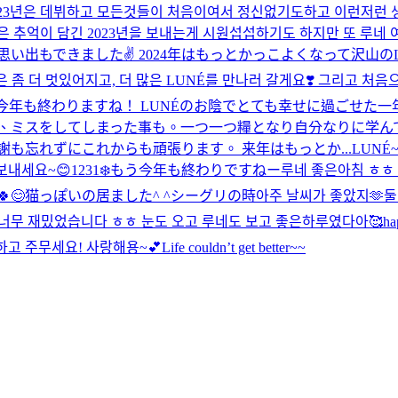
 2023년은 데뷔하고 모든것들이 처음이여서 정신없기도하고 이런저런
추억이 담긴 2023년을 보내는게 시원섭섭하기도 하지만 또 루네 여러
出もできました✌️ 2024年はもっとかっこよくなって沢山のLUNÉに
좀 더 멋있어지고, 더 많은 LUNÉ를 만나러 갈게요❣️ 그리고 처음으
~！今年も終わりますね！ LUNÉのお陰でとても幸せに過ごせ
も、ミスをしてしまった事も。一つ一つ糧となり自分なりに学ん
も忘れずにこれからも頑張ります。 来年はもっとか...
LUNÉ
보내세요~😊
1231❄️もう今年も終わりですねー
루네 좋은아침 ㅎㅎ 
😊
猫っぽいの居ました^ ^
シーグリの時아주 날씨가 좋았지🫶
둘
전 너무 재밌었습니다 ㅎㅎ 눈도 오고 루네도 보고 좋은하루였다아🥰
ha
고 주무세요! 사랑해용~💕
Life couldn’t get better~~