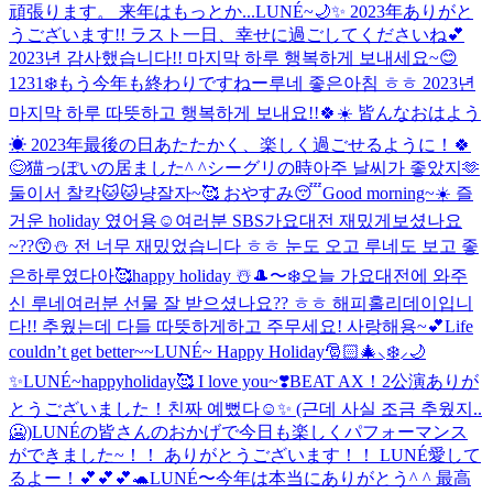
頑張ります。 来年はもっとか...
LUNÉ~🌙✨️ 2023年ありがと
うございます!! ラスト一日、幸せに過ごしてくださいね💕︎
2023년 감사했습니다!! 마지막 하루 행복하게 보내세요~😊
1231❄️もう今年も終わりですねー
루네 좋은아침 ㅎㅎ 2023년
마지막 하루 따뜻하고 행복하게 보내요!!🍀☀️ 皆んなおはよう
☀ 2023年最後の日あたたかく、楽しく過ごせるように！🍀
😊
猫っぽいの居ました^ ^
シーグリの時아주 날씨가 좋았지🫶
둘이서 찰칵🐱🐱냥
잘자~🥰 おやすみ😴
Good morning~☀️ 즐
거운 holiday 였어용☺️
여러분 SBS가요대전 재밌게보셨나요
~??😙⛄️ 전 너무 재밌었습니다 ㅎㅎ 눈도 오고 루네도 보고 좋
은하루였다아🥰
happy holiday ☃️
🎩〜❄️
오늘 가요대전에 와주
신 루네여러분 선물 잘 받으셨나요?? ㅎㅎ 해피홀리데이입니
다!! 추웠는데 다들 따뜻하게하고 주무세요! 사랑해용~💕
Life
couldn’t get better~~
LUNÉ~ Happy Holiday🎅🏻🎄⸜❄️⸝🌙
✨
LUNÉ~happyholiday🥰 I love you~❣️
BEAT AX！2公演ありが
とうございました！
친짜 예뻤다☺️✨ (근데 사실 조금 추웠지..
🥶)
LUNÉの皆さんのおかげで今日も楽しくパフォーマンス
ができました~！！ ありがとうございます！！ LUNÉ愛して
るよー！💕💕💕🐢
LUNÉ〜今年は本当にありがとう^ ^ 最高