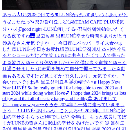
あっち🔝❗️
お気をつけて⛄️🧣
LUNÉがだいすき
いつもありがと
う🌙
またねっ🐾
꿈만같아요…🙄🙄
&TEAM CAFEでLUNÉ気
分⋆⋆🌙·̩͙‪⋆͛
good night~
LUNÉ何してる~⁇뭐해뭐해🤔
会いたく
なる夜ですね🌉 보고싶은 밤❣️
LUNÉ幸せな時間をありがとう
😊
みなさん元気ですかー、今日夜にペッパーライス食べま
した😋
LUNÉ~今日もお疲れ様😊
LUNÉ♡
집에서 스시🫶 今見
るとシュールだけど笑笑 LUNÉに共有したくて1人で撮った
よ☺️
皆さんゆっくり休めましたか~⁇ 僕は久々家族とゆっく
り過ごせました♪お寿司を初めて自分で握ってみました☺️動
画もあるんですけど見ますか~⁇
久しぶり、元気ですか、？
会いたいですね🫶 보고싶어요🫶
🐱の帽子^ ^
🧣
Happy New
Year LUNÉ!!🥳 Im really grateful for being able to end 2023 and
start 2024 while doing what I love💕 I hope that 2024 brings us lots
of joy and that all of us stay happy and healthy😊 あけまして
お...
happy new year〜🍚🍚🍚 2024年も一緒に走っていきまし
ょう！！
LUNÉ~あけおめ、ことよろ~!! 2023年、LUNÉに沢
山の幸せをもらった1年でした🤍 今年は、もっと成長してぼ
くがLUNÉの皆さんに沢山の幸せをあげたいです 😊 올해도
같이 행복한 추억을 많이 만들어요!!!
여러분 벌써 2023년이 지