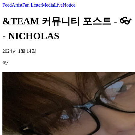
Feed
Artist
Fan Letter
Media
Live
Notice
&TEAM 커뮤니티 포스트 - 👓
- NICHOLAS
2024년 1월 14일
👓