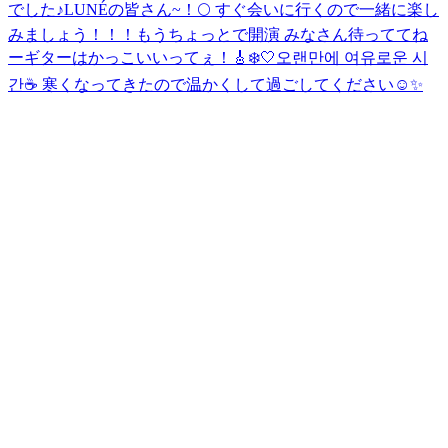
でした♪
LUNÉの皆さん~！🌕 すぐ会いに行くので一緒に楽し
みましょう！！！
もうちょっとで開演 みなさん待っててね
ー
ギターはかっこいいってぇ！🎸
❄️🤍
오랜만에 여유로운 시
간☕️ 寒くなってきたので温かくして過ごしてください☺️✨