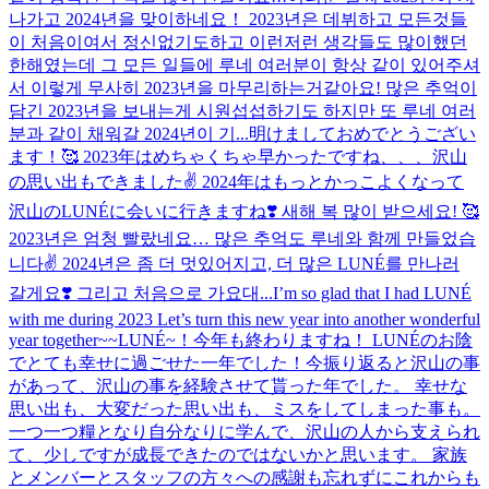
나가고 2024년을 맞이하네요！ 2023년은 데뷔하고 모든것들
이 처음이여서 정신없기도하고 이런저런 생각들도 많이했던
한해였는데 그 모든 일들에 루네 여러분이 항상 같이 있어주셔
서 이렇게 무사히 2023년을 마무리하는거같아요! 많은 추억이
담긴 2023년을 보내는게 시원섭섭하기도 하지만 또 루네 여러
분과 같이 채워갈 2024년이 기...
明けましておめでとうござい
ます！🥰 2023年はめちゃくちゃ早かったですね、、、沢山
の思い出もできました✌️ 2024年はもっとかっこよくなって
沢山のLUNÉに会いに行きますね❣️ 새해 복 많이 받으세요! 🥰
2023년은 엄청 빨랐네요… 많은 추억도 루네와 함께 만들었습
니다✌️ 2024년은 좀 더 멋있어지고, 더 많은 LUNÉ를 만나러
갈게요❣️ 그리고 처음으로 가요대...
I’m so glad that I had LUNÉ
with me during 2023 Let’s turn this new year into another wonderful
year together~~
LUNÉ~！今年も終わりますね！ LUNÉのお陰
でとても幸せに過ごせた一年でした！今振り返ると沢山の事
があって、沢山の事を経験させて貰った年でした。 幸せな
思い出も、大変だった思い出も、ミスをしてしまった事も。
一つ一つ糧となり自分なりに学んで、沢山の人から支えられ
て、少しですが成長できたのではないかと思います。 家族
とメンバーとスタッフの方々への感謝も忘れずにこれからも